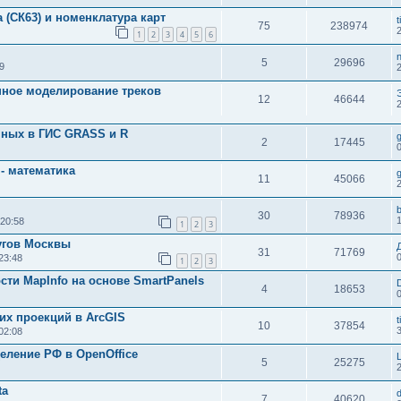
 (СК63) и номенклатура карт
t
75
238974
1
2
3
4
5
6
5
29696
9
нное моделирование треков
12
46644
нных в ГИС GRASS и R
2
17445
- математика
11
45066
30
78936
 20:58
1
2
3
угов Москвы
31
71769
23:48
1
2
3
ти MapInfo на основе SmartPanels
D
4
18653
их проекций в ArcGIS
t
10
37854
02:08
еление РФ в OpenOffice
5
25275
ta
7
40620