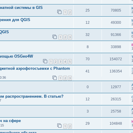
натной системы в GIS
25
70805
1
2
рения для QGIS
12
49300
 QGIS
t
32
91366
1
2
3
8
33898
помощью OSGeo4W
70
154072
1
2
3
4
5
джетной аэрофотосъемки с Phantom
41
136354
0:36
1
2
3
0
12977
ым распространением. В статью?
12
26315
7
3
25758
ч на сфере
29
104848
:15
1
2
 линейного объекта