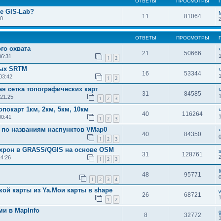
ОТВЕТЫ
ПРОСМОТРЫ
е GIS-Lab?
11
81064
50
ОТВЕТЫ
ПРОСМОТРЫ
го охвата
21
50666
06:31
1
2
ных SRTM
16
53344
03:42
1
2
я сетка топографических карт
31
84585
 21:25
1
2
3
покарт 1км, 2км, 5км, 10км
40
116264
00:41
1
2
3
 по названиям наспунктов VMap0
40
84350
1
2
3
охрон в GRASS/QGIS на основе OSM
s
31
128761
14:26
1
2
3
48
95771
1
2
3
4
ой карты из Ya.Мои карты в shape
26
68721
1
2
ми в MapInfo
8
32772