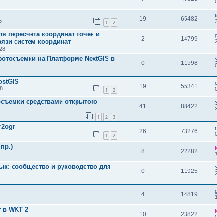
t
19
65482
5
1
2
ля пересчета координат точек и
2
14799
вязи систем координат
:28
фотосъемки на Платформе NextGIS в
0
11598
ostGIS
e
19
55341
18
1
2
съемки средствами открытого
41
88422
1
2
3
r2ogr
26
73276
1
2
пр.)
8
22282
ык: сообщество и руководство для
0
11925
3
g
4
14819
 в WKT 2
10
23822