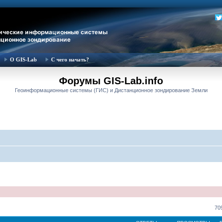
О GIS-Lab
С чего начать?
Форумы GIS-Lab.info
Геоинформационные системы (ГИС) и Дистанционное зондирование Земли
70