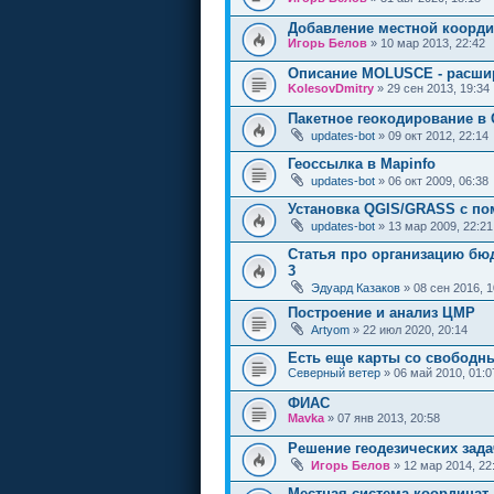
Добавление местной коорди
Игорь Белов
» 10 мар 2013, 22:42
Описание MOLUSCE - расши
KolesovDmitry
» 29 сен 2013, 19:34
Пакетное геокодирование в
updates-bot
» 09 окт 2012, 22:14
Геоссылка в Mapinfo
updates-bot
» 06 окт 2009, 06:38
Установка QGIS/GRASS с 
updates-bot
» 13 мар 2009, 22:21
Статья про организацию бю
3
Эдуард Казаков
» 08 сен 2016, 1
Построение и анализ ЦМР
Artyom
» 22 июл 2020, 20:14
Есть еще карты со свободн
Северный ветер
» 06 май 2010, 01:0
ФИАС
Mavka
» 07 янв 2013, 20:58
Решение геодезических зада
Игорь Белов
» 12 мар 2014, 22
Местная система координат