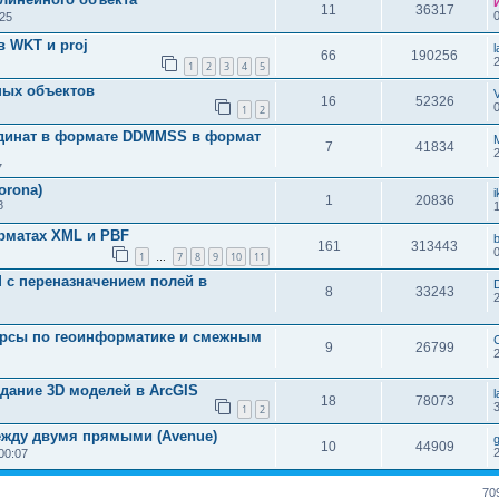
11
36317
:25
в WKT и proj
66
190256
1
2
3
4
5
ных объектов
16
52326
1
2
рдинат в формате DDMMSS в формат
7
41834
7
orona)
1
20836
8
рматах XML и PBF
b
161
313443
1
7
8
9
10
11
…
 с переназначением полей в
8
33243
урсы по геоинформатике и смежным
9
26799
дание 3D моделей в ArcGIS
18
78073
1
2
ежду двумя прямыми (Avenue)
10
44909
00:07
70