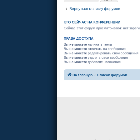
Вернуться к списку форумов
КТО СЕЙЧАС НА КОНФЕРЕНЦИИ
Сейчас этот форум просматривают: нет зареги
ПРАВА ДОСТУПА
Вы
не можете
начинать темы
Вы
не можете
отвечать на сообщения
Вы
не можете
редактировать свои сообщения
Вы
не можете
удалять свои сообщения
Вы
не можете
добавлять вложения
На главную
Список форумов