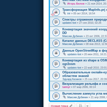
Игорь Белов
» 21 ноя 2014, 20
Трансформация MapInfo.prj 
trir
» 05 окт 2014, 16:54
Спектры отражения природ
updates-bot
» 27 сен 2010, 02:26
Конвертация значений коо
DD
Максим Дубинин
» 23 окт 2006, 22:3
Каталог данных DECLASS (C
Максим Дубинин
» 08 янв 2013, 11:5
Данные OpenStreetMap в фо
updates-bot
» 20 июн 2011, 16:21
Конвертация из shape в OSM
ogr2osm
updates-bot
» 22 май 2010, 23:01
Образовательные онлайн-к
областям знаний
Эдуард Казаков
» 25 сен 2017, 20:39
Визуализация рельефа и соз
taimyr
» 07 мар 2006, 00:14
Вычисление азимута угла м
Максим Дубинин
» 21 апр 2006, 
Новая тема