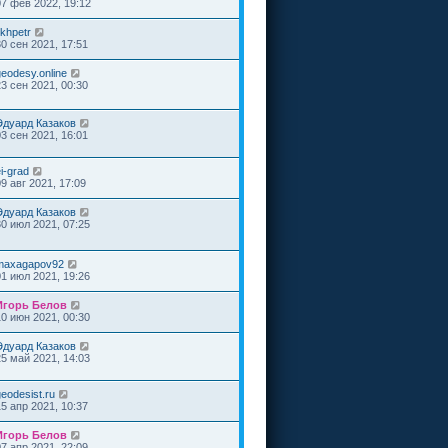
07 фев 2022, 19:12
ikhpetr
30 сен 2021, 17:51
geodesy.online
23 сен 2021, 00:30
Эдуард Казаков
03 сен 2021, 16:01
i-grad
09 авг 2021, 17:09
Эдуард Казаков
30 июл 2021, 07:25
maxagapov92
01 июл 2021, 19:26
Игорь Белов
10 июн 2021, 00:30
Эдуард Казаков
25 май 2021, 14:03
eodesist.ru
15 апр 2021, 10:37
Игорь Белов
07 апр 2021, 22:09