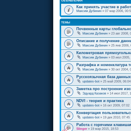
ОБЪЯВЛЕНИЯ
Как принять участие в работ
Максим Дубинин
» 07 мар 2006, 00:
ТЕМЫ
Почвенные карты глобально
Максим Дубинин
» 23 авг 2008, 
Описание и получение дан
Максим Дубинин
» 25 янв 2006, 
Километровая прямоугольна
Максим Дубинин
» 03 июл 2005,
Разграфка и номенклатура то
Максим Дубинин
» 30 окт 2004, 
Русскоязычная база данных
updates-bot
» 25 май 2009, 06:04
Заметка про построение из
Эдуард Казаков
» 14 июл 2017, 
NDVI - теория и практика
updates-bot
» 16 окт 2009, 07:02
Конвертация пользовательск
updates-bot
» 19 дек 2010, 07:45
Работа с горячими клавиша
Slinger
» 19 мар 2015, 18:53