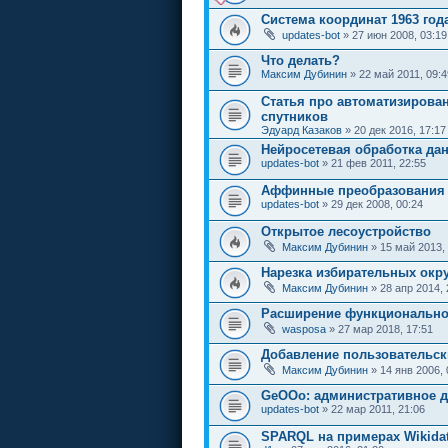
Система координат 1963 года
updates-bot
» 27 июн 2008, 03:19
Что делать?
Максим Дубинин
» 22 май 2011, 09:4
Статья про автоматизирова
спутников
Эдуард Казаков
» 20 дек 2016, 17:17
Нейросетевая обработка да
updates-bot
» 21 фев 2011, 22:55
Аффинные преобразования 
updates-bot
» 29 дек 2008, 00:24
Открытое лесоустройство
Максим Дубинин
» 15 май 2013,
Нарезка избирательных окр
Максим Дубинин
» 28 апр 2014, 
Расширение функциональнос
wasposa
» 27 мар 2018, 17:51
Добавление пользовательск
Максим Дубинин
» 14 янв 2006, 
GeOOo: административное д
updates-bot
» 22 мар 2011, 21:06
SPARQL на примерах Wikida