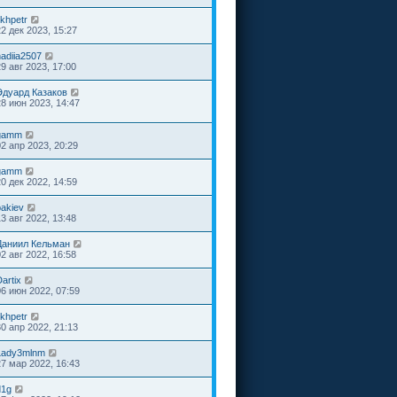
ikhpetr
22 дек 2023, 15:27
nadiia2507
29 авг 2023, 17:00
Эдуард Казаков
28 июн 2023, 14:47
gamm
02 апр 2023, 20:29
gamm
20 дек 2022, 14:59
bakiev
13 авг 2022, 13:48
Даниил Кельман
02 авг 2022, 16:58
artix
06 июн 2022, 07:59
ikhpetr
30 апр 2022, 21:13
Lady3mlnm
27 мар 2022, 16:43
d1g