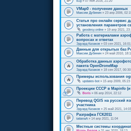
d1g
» 07 ноя 2016, 21:20
VMap0 - получение данных
Максим Дубинин
» 23 апр 2006, 02:1
Статья про онлайн сервис д
установления параметров с
geodesy.online
» 19 апр 2021, 23
Работа с материалами аэро
вопросах и ответах
Эдуард Казаков
» 03 сен 2021, 16:01
Данные для открытых баз P
Максим Дубинин
» 24 май 2010, 18:
Обработка данных аэрофото
пакета OpenDroneMap
Эдуард Казаков
» 18 сен 2017, 00:30
Примеры использования og
updates-bot
» 15 апр 2009, 05:23
Проекции СССР в Mapinfo (и 
Boris
» 06 апр 2014, 22:12
Перевод QGIS на русский яз
участника
Эдуард Казаков
» 25 май 2021, 14:0
Разграфка ГСК2011
tatianaA
» 14 апр 2021, 11:04
Местные системы координат
Игорь Белов
» 31 авг 2020, 18:13