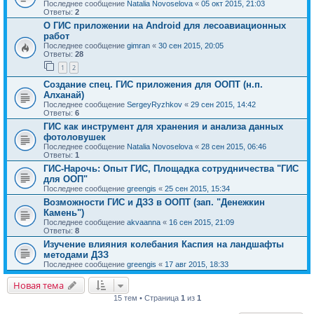
Последнее сообщение
Natalia Novoselova
«
05 окт 2015, 21:03
Ответы:
2
О ГИС приложении на Android для лесоавиационных
работ
Последнее сообщение
gimran
«
30 сен 2015, 20:05
Ответы:
28
1
2
Создание спец. ГИС приложения для ООПТ (н.п.
Алханай)
Последнее сообщение
SergeyRyzhkov
«
29 сен 2015, 14:42
Ответы:
6
ГИС как инструмент для хранения и анализа данных
фотоловушек
Последнее сообщение
Natalia Novoselova
«
28 сен 2015, 06:46
Ответы:
1
ГИС-Нарочь: Опыт ГИС, Площадка сотрудничества "ГИС
для ООП"
Последнее сообщение
greengis
«
25 сен 2015, 15:34
Возможности ГИС и ДЗЗ в ООПТ (зап. "Денежкин
Камень")
Последнее сообщение
akvaanna
«
16 сен 2015, 21:09
Ответы:
8
Изучение влияния колебания Каспия на ландшафты
методами ДЗЗ
Последнее сообщение
greengis
«
17 авг 2015, 18:33
Новая тема
15 тем • Страница
1
из
1