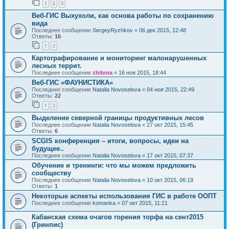
1
2
3
Веб-ГИС Выхухоли, как основа работы по сохранению
вида
Последнее сообщение
SergeyRyzhkov
«
06 дек 2015, 12:48
Ответы:
16
1
2
Картографирование и мониторинг малонарушенных
лесных террит.
Последнее сообщение
zhilona
«
16 ноя 2015, 18:44
Веб-ГИС «ФАУНИСТИКА»
Последнее сообщение
Natalia Novoselova
«
04 ноя 2015, 22:49
Ответы:
22
1
2
Выделение северной границы продуктивных лесов
Последнее сообщение
Natalia Novoselova
«
27 окт 2015, 15:45
Ответы:
6
SCGIS конференция – итоги, вопросы, идеи на
будущее..
Последнее сообщение
Natalia Novoselova
«
17 окт 2015, 07:37
Обучение и тренинги: что мы можем предложить
сообществу
Последнее сообщение
Natalia Novoselova
«
10 окт 2015, 06:19
Ответы:
1
Некоторые аспекты использования ГИС в работе ООПТ
Последнее сообщение
komanka
«
07 окт 2015, 11:21
Кабанская схема очагов горения торфа на сент2015
(Гринпис)