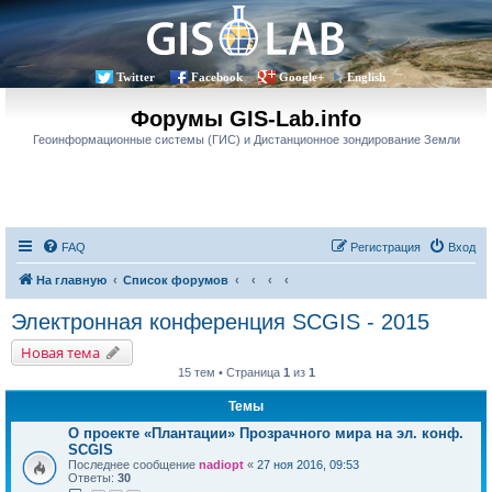
Twitter
Facebook
Google+
English
Форумы GIS-Lab.info
Геоинформационные системы (ГИС) и Дистанционное зондирование Земли
FAQ
Регистрация
Вход
На главную
Список форумов
Электронная конференция SCGIS - 2015
Новая тема
15 тем • Страница
1
из
1
Темы
О проекте «Плантации» Прозрачного мира на эл. конф.
SCGIS
Последнее сообщение
nadiopt
«
27 ноя 2016, 09:53
Ответы:
30