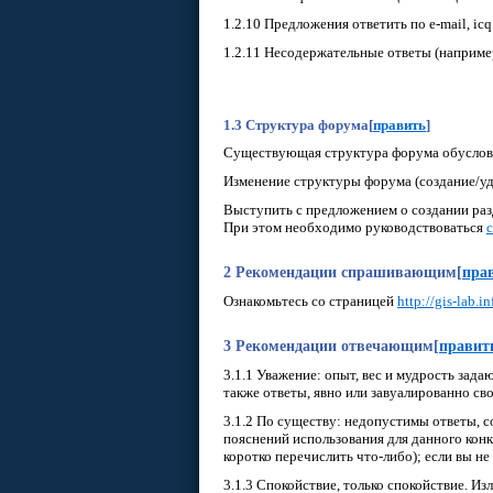
1.2.10 Предложения ответить по e-mail, icq. 
1.2.11 Несодержательные ответы (например, 
1.3 Структура форума
[
править
]
Существующая структура форума обусловл
Изменение структуры форума (создание/уд
Выступить с предложением о создании раз
При этом необходимо руководствоваться
2 Рекомендации спрашивающим
[
пра
Ознакомьтесь со страницей
http://gis-lab.
3 Рекомендации отвечающим
[
правит
3.1.1 Уважение: опыт, вес и мудрость за
также ответы, явно или завуалированно св
3.1.2 По существу: недопустимы ответы, со
пояснений использования для данного конк
коротко перечислить что-либо); если вы не
3.1.3 Спокойствие, только спокойствие. 