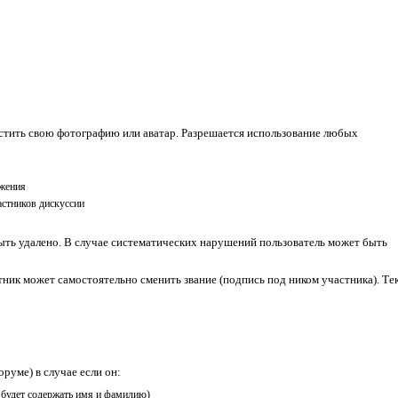
стить свою фотографию или аватар. Разрешается использование любых
ажения
стников дискуссии
ть удалено. В случае систематических нарушений пользователь может быть
тник может самостоятельно сменить звание (подпись под ником участника). Те
оруме) в случае если он:
к будет содержать имя и фамилию)