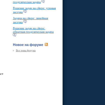
геодезическая задача
Решение задач на сфере: угловая
засечка
Задачи на сфере: линейная
засечка
Решение задач на сфере:
обратная геодезическая задача
Новое на форуме
Все темы форума
кст