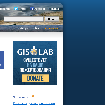
Telegram
Twitter
Facebook
English
Форум
Блог
Реклама
и
Что нового
Решение задач на сфере: прямая