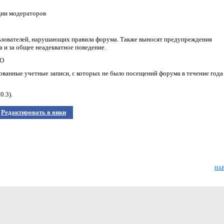
ции модераторов
ользователей, нарушающих правила форума. Также выносят предупреждения
 и за общее неадекватное поведение.
ПО
ованные учетные записи, с которых не было посещений форума в течение года
0.3).
Редактировать в вики
НА