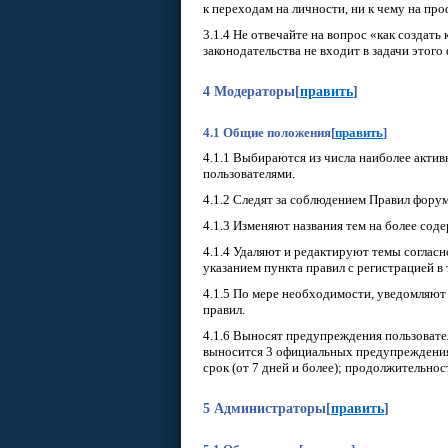
к переходам на личности, ни к чему на пр
3.1.4 Не отвечайте на вопрос «как создать
законодательства не входит в задачи этого
4 Модераторы
[
править
]
4.1 Общие положения
[
править
]
4.1.1 Выбираются из числа наиболее акти
пользователями.
4.1.2 Следят за соблюдением Правил форум
4.1.3 Изменяют названия тем на более соде
4.1.4 Удаляют и редактируют темы согласн
указанием пункта правил с регистрацией в
4.1.5 По мере необходимости, уведомляют
правил.
4.1.6 Выносят предупреждения пользовате
выносится 3 официальных предупреждения;
срок (от 7 дней и более); продолжительно
5 Администраторы
[
править
]