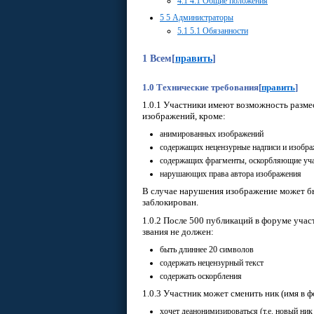
4.1
4.1 Общие положения
5
5 Администраторы
5.1
5.1 Обязанности
1 Всем
[
править
]
1.0 Технические требования
[
править
]
1.0.1 Участники имеют возможность разме
изображений, кроме:
анимированных изображений
содержащих нецензурные надписи и изобр
содержащих фрагменты, оскорбляющие уча
нарушающих права автора изображения
В случае нарушения изображение может бы
заблокирован.
1.0.2 После 500 публикаций в форуме учас
звания не должен:
быть длиннее 20 символов
содержать нецензурный текст
содержать оскорбления
1.0.3 Участник может сменить ник (имя в ф
хочет деанонимизироваться (т.е. новый ни