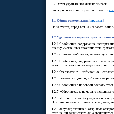
хочет убрать из ника лишние символы
Заявку на изменение нужно оставлять в
сп
1.1 Общие рекомендации
[
править
]
Пожалуйста, перед тем, как задавать вопро
1.2 Удаляются или редактируются записи
1.2.1 Сообщения, содержащие: ненормативн
оценку умственных способностей, грамотно
1.2.2 Спам — сообщения, не имеющие отно
1.2.3 Сообщения, содержащие ссылки на р
также описывающие методы намеренного 
1.2.4 Оверквотинг — избыточное использо
1.2.5 Реклама в подписи, избыточные рекла
1.2.6 Сообщения с просьбой послать ответ 
1.2.7 «Обратитесь за помощью к специалист
1.2.8 «Эта проблема обсуждается на форум
Причина: не знаете точную ссылку — лучш
1.2.9 Завуалированные и открытые оскорбле
отношении физического лица являющегося