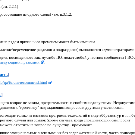
(см. 2.2.1)
состоящие из одного слова) - см. п.3.1.2.
ена рядом причин и со временем может быть изменена.
аление/перемещение разделов и подразделов) выполняется администраторами
дела, посвященного какому-либо ПО, может любой участник сообщества ГИС-
следующими правилами
.
вить
]
info/qa/forum-recommend.html
ь
]
дающего вопрос не важны, презрительность и снобизм недопустимы. Недопусти
одящиеся к "троллингу" над задающим вопрос или другими участниками.
стоящие только из названия программ, технологий в виде аббревиатур и т.п. б
ретного случая или ссылок (кроме случаев, когда спрашивающий сам просит
 можете ответить на вопрос по-существу - промолчите.
Излишне эмоциональные высказывания без содержательной части, часто привод