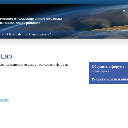
О GIS-Lab
С чего начать?
-Lab
ля исполнения всеми участниками форума.
Обсудить в форуме
Комментариев — 19
Редактировать в вик
записи