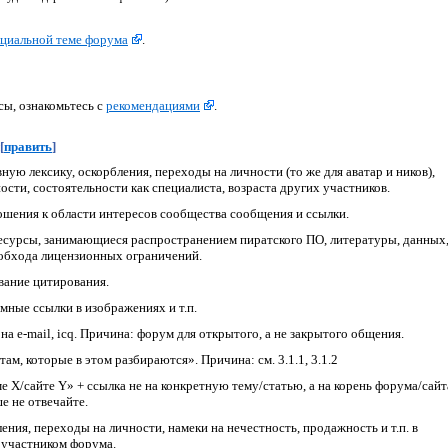
ециальной теме форума
.
сы, ознакомьтесь с
рекомендациями
.
[
править
]
ую лексику, оскорбления, переходы на личности (то же для аватар и ников),
сти, состоятельности как специалиста, возраста других участников.
шения к области интересов сообщества сообщения и ссылки.
есурсы, занимающиеся распространением пиратского ПО, литературы, данных,
обхода лицензионных ограничений.
вание цитирования.
мные ссылки в изображениях и т.п.
на e-mail, icq. Причина: форум для открытого, а не закрытого общения.
ам, которые в этом разбираются». Причина: см. 3.1.1, 3.1.2
е X/сайте Y» + ссылка не на конкретную тему/статью, а на корень форума/сайт
е не отвечайте.
ния, переходы на личности, намеки на нечестность, продажность и т.п. в
 участником форума.