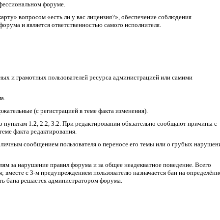
офессиональном форуме.
 карту» вопросом «есть ли у вас лицензия?», обеспечение соблюдения
 форума и является ответственностью самого исполнителя.
вных и грамотных пользователей ресурса администрацией или самими
а.
ржательные (с регистрацией в теме факта изменения).
о пунктам 1.2, 2.2, 3.2. При редактировании обязательно сообщают причины с
 теме факта редактирования.
 личным сообщением пользователя о переносе его темы или о грубых нарушен
лям за нарушение правил форума и за общее неадекватное поведение. Всего
 вместе с 3-м предупреждением пользователю назначается бан на определённ
сть бана решается администратором форума.