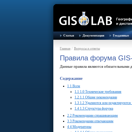
Статьи
Документация
Геоданные
Главная
Вопросы и ответы
Правила форума GIS
Данные правила являются обязательными д
Содержание
1
1 Всем
1.1
1.0 Технические требования
1.2
1.1 Общие рекомендации
1.3
1.2 Удаляются или редактируются 
1.4
1.3 Структура форума
2
2 Рекомендации спрашивающим
3
3 Рекомендации отвечающим
4
4 Модераторы