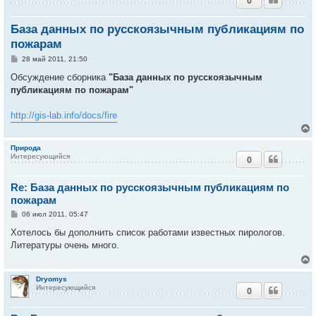
0
База данных по русскоязычным публикациям по
пожарам
С
28 май 2011, 21:50
о
о
Обсуждение сборника
"База данных по русскоязычным
б
публикациям по пожарам"
щ
е
н
http://gis-lab.info/docs/fire
и
е
Природа
Интересующийся
0
у
т
Re: База данных по русскоязычным публикациям по
ь
с
пожарам
С
06 июл 2011, 05:47
к
о
о
Хотелось бы дополнить список работами известных пирологов.
б
Литературы очень много.
ч
щ
е
н
и
у
Dryomys
е
Интересующийся
0
у
т