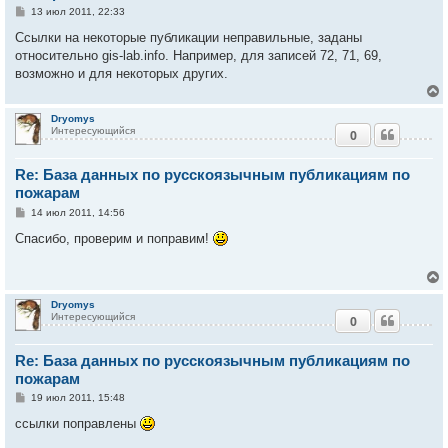
С
13 июл 2011, 22:33
к
о
о
Ссылки на некоторые публикации неправильные, заданы
б
относительно gis-lab.info. Например, для записей 72, 71, 69,
ч
щ
е
возможно и для некоторых других.
н
и
у
е
Dryomys
Интересующийся
0
у
т
Re: База данных по русскоязычным публикациям по
ь
с
пожарам
С
14 июл 2011, 14:56
к
о
о
Спасибо, проверим и поправим!
б
ч
щ
е
н
и
у
Dryomys
е
Интересующийся
0
у
т
Re: База данных по русскоязычным публикациям по
ь
с
пожарам
С
19 июл 2011, 15:48
к
о
о
ссылки поправлены
б
ч
щ