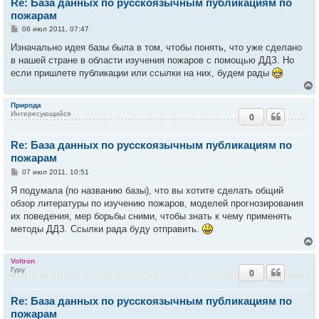
Re: База данных по русскоязычным публикациям по
ь
с
пожарам
С
06 июл 2011, 07:47
к
о
о
Изначально идея базы была в том, чтобы понять, что уже сделано
б
в нашей стране в области изучения пожаров с помощью ДДЗ. Но
ч
щ
е
если пришлете публикации или ссылки на них, будем рады
н
и
у
е
Природа
Интересующийся
0
у
т
Re: База данных по русскоязычным публикациям по
ь
с
пожарам
С
07 июл 2011, 10:51
к
о
о
Я подумала (по названию базы), что вы хотите сделать общий
б
обзор литературы по изучению пожаров, моделей прогнозирования
ч
щ
е
их поведения, мер борьбы сними, чтобы знать к чему применять
н
методы ДДЗ. Ссылки рада буду отправить.
и
у
е
Voltron
Гуру
0
у
т
Re: База данных по русскоязычным публикациям по
ь
с
пожарам