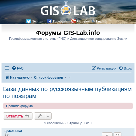
Twitter
Facebook
Google+
English
Форумы GIS-Lab.info
Геоинформационные системы (ГИС) и Дистанционное зондирование Земли
FAQ
Регистрация
Вход
На главную
Список форумов
База данных по русскоязычным публикациям
по пожарам
Правила форума
Ответить
9 сообщений • Страница
1
из
1
updates-bot
Bot