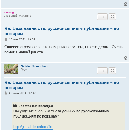
е
н
и
у
ecolog
е
Активный участник
0
у
т
Re: База данных по русскоязычным публикациям по
ь
с
пожарам
С
15 ноя 2011, 19:07
к
о
о
Спасибо огромное за этот сборник всем тем, кто его делал! Очень
б
помог в нашей работе.
ч
щ
е
н
и
у
Natalia Novoselova
е
Гуру
0
у
т
Re: База данных по русскоязычным публикациям по
ь
с
пожарам
С
26 май 2016, 17:42
к
о
о
б
updates-bot писал(а):
ч
щ
е
Обсуждение сборника
"База данных по русскоязычным
н
публикациям по пожарам"
и
у
е
http://gis-lab.info/docs/fire