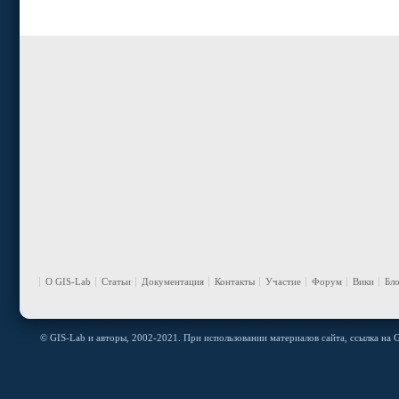
О GIS-Lab
Статьи
Документация
Контакты
Участие
Форум
Вики
Бл
© GIS-Lab и авторы, 2002-2021. При использовании материалов сайта, ссылка на G