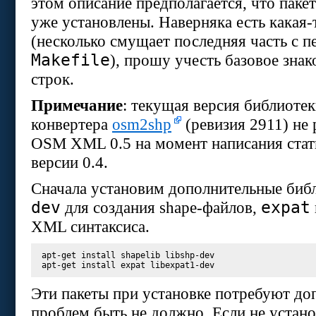
этом описание предполагается, что пакет
уже установлены. Наверняка есть какая-
(несколько смущает последняя часть с п
Makefile
), прошу учесть базовое зна
строк.
Примечание
: текущая версия библиоте
конвертера
osm2shp
(ревизия 2911) не
OSM XML 0.5 на момент написания стат
версии 0.4.
Сначала установим дополнительные биб
dev
expat
для создания shape-файлов,
XML синтаксиса.
apt-get install shapelib libshp-dev

Эти пакеты при установке потребуют до
проблем быть не должно. Если не устан