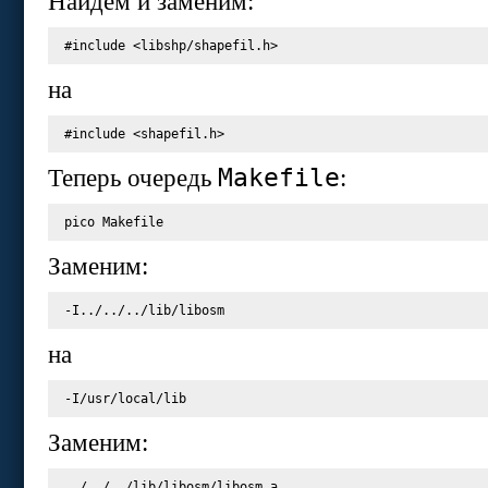
Найдем и заменим:
#include
<libshp/shapefil.h>
на
#include
<shapefil.h>
Makefile
Теперь очередь
:
pico Makefile
Заменим:
на
Заменим: