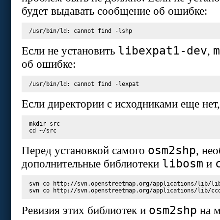
будет выдавать сообщение об ошибке:
/usr/bin/ld: cannot find -lshp
libexpat1-dev
m
Если не установить
,
об ошибке:
/usr/bin/ld: cannot find -lexpat
Если директории с исходниками еще нет,
cd
osm2shp
Перед установкой самого
, не
libosm
дополнительные библиотеки
и
svn co http://svn.openstreetmap.org/applications/lib/lib
osm2shp
Ревизия этих библиотек и
на м