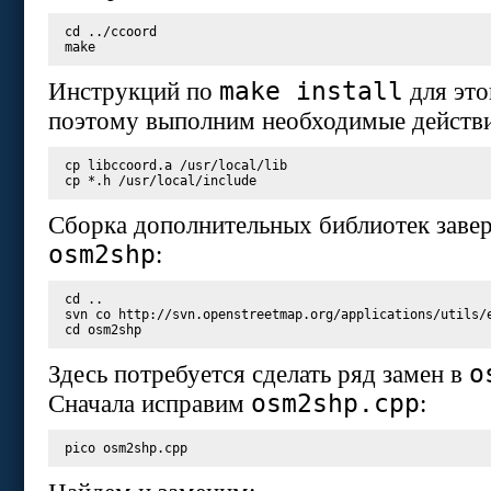
cd
 ../ccoord

make install
Инструкций по
для это
поэтому выполним необходимые действ
cp libccoord.a /usr/local/lib

Сборка дополнительных библиотек завер
osm2shp
:
cd ..

svn co http://svn.openstreetmap.org/applications/utils/e
o
Здесь потребуется сделать ряд замен в
osm2shp.cpp
Сначала исправим
:
pico osm2shp.cpp