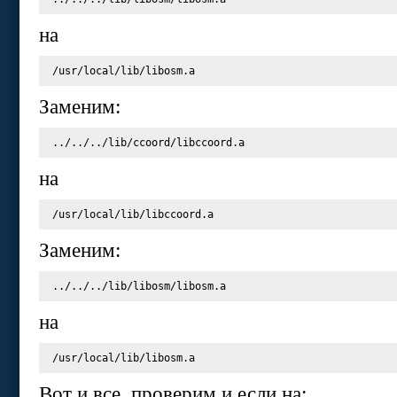
на
Заменим:
на
Заменим:
на
Вот и все, проверим и если на: