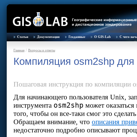
Статьи
Документация
Геоданные
О GIS-Lab
С чего нач
Главная
Вопросы и ответы
Компиляция osm2shp для 
Пошаговая инструкция по компиляции o
Для начинающего пользователя Unix, за
osm2shp
инструмента
может оказаться 
того, чтобы он все-таки смог это сделать
Обращаем внимание, что
описания при
недостаточно подробно описывают проце