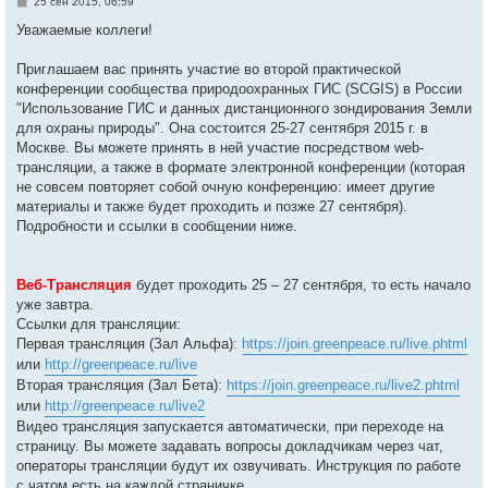
С
25 сен 2015, 06:59
о
о
Уважаемые коллеги!
б
щ
е
Приглашаем вас принять участие во второй практической
н
конференции сообщества природоохранных ГИС (SCGIS) в России
и
е
"Использование ГИС и данных дистанционного зондирования Земли
для охраны природы". Она состоится 25-27 сентября 2015 г. в
Москве. Вы можете принять в ней участие посредством web-
трансляции, а также в формате электронной конференции (которая
не совсем повторяет собой очную конференцию: имеет другие
материалы и также будет проходить и позже 27 сентября).
Подробности и ссылки в сообщении ниже.
Веб-Трансляция
будет проходить 25 – 27 сентября, то есть начало
уже завтра.
Ссылки для трансляции:
Первая трансляция (Зал Альфа):
https://join.greenpeace.ru/live.phtml
или
http://greenpeace.ru/live
Вторая трансляция (Зал Бета):
https://join.greenpeace.ru/live2.phtml
или
http://greenpeace.ru/live2
Видео трансляция запускается автоматически, при переходе на
страницу. Вы можете задавать вопросы докладчикам через чат,
операторы трансляции будут их озвучивать. Инструкция по работе
с чатом есть на каждой страничке.