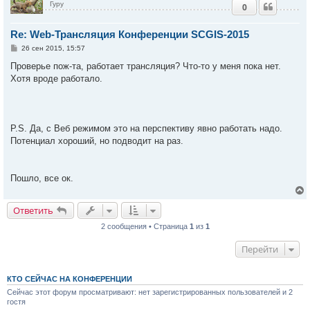
Гуру
0
у
т
Re: Web-Трансляция Конференции SCGIS-2015
ь
с
С
26 сен 2015, 15:57
о
к
о
Проверье пож-та, работает трансляция? Что-то у меня пока нет.
б
Хотя вроде работало.
щ
е
ч
н
и
е
у
P.S. Да, с Веб режимом это на перспективу явно работать надо.
Потенциал хороший, но подводит на раз.
Пошло, все ок.
Ответить
2 сообщения • Страница
1
из
1
у
т
Перейти
ь
с
к
КТО СЕЙЧАС НА КОНФЕРЕНЦИИ
Сейчас этот форум просматривают: нет зарегистрированных пользователей и 2
гостя
ч