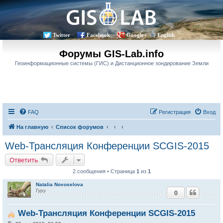
Twitter
Facebook
Google+
English
Форумы GIS-Lab.info
Геоинформационные системы (ГИС) и Дистанционное зондирование Земли
FAQ
Регистрация
Вход
На главную
Список форумов
Web-Трансляция Конференции SCGIS-2015
Ответить
2 сообщения • Страница
1
из
1
Natalia Novoselova
Гуру
0
Web-Трансляция Конференции SCGIS-2015