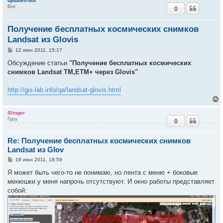
updates-bot
Bot
0
Получение бесплатных космических снимков
Landsat из Glovis
С
12 июн 2011, 15:17
о
о
Обсуждение статьи
"Получение бесплатных космических
б
снимков Landsat TM,ETM+ через Glovis"
щ
е
н
http://gis-lab.info/qa/landsat-glovis.html
и
е
Slinger
Гуру
0
у
т
Re: Получение бесплатных космических снимков
ь
с
Landsat из Glov
С
18 июн 2011, 18:59
к
о
о
Я может быть чего-то не понимаю, но лента с меню + боковые
б
менюшки у меня напрочь отсутствуют. И окно работы представляет
ч
щ
е
собой:
н
и
у
е