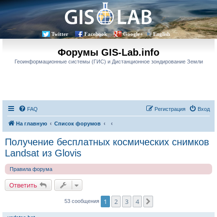
Twitter
Facebook
Google+
English
Форумы GIS-Lab.info
Геоинформационные системы (ГИС) и Дистанционное зондирование Земли
FAQ
Регистрация
Вход
На главную
Список форумов
Получение бесплатных космических снимков
Landsat из Glovis
Правила форума
Ответить
1
2
3
4
След.
53 сообщения