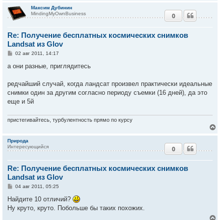
Максим Дубинин
MindingMyOwnBusiness
0
у
т
Re: Получение бесплатных космических снимков
ь
с
Landsat из Glov
С
02 авг 2011, 14:17
к
о
о
а они разные, приглядитесь
б
ч
щ
е
редчайший случай, когда ландсат произвел практически идеальные
н
снимки один за другим согласно периоду съемки (16 дней), да это
и
у
е
еще и 5й
пристегивайтесь, турбулентность прямо по курсу
Природа
Интересующийся
0
у
т
Re: Получение бесплатных космических снимков
ь
с
Landsat из Glov
С
04 авг 2011, 05:25
к
о
о
Найдите 10 отличий?
б
Ну круто, круто. Побольше бы таких похожих.
ч
щ
е