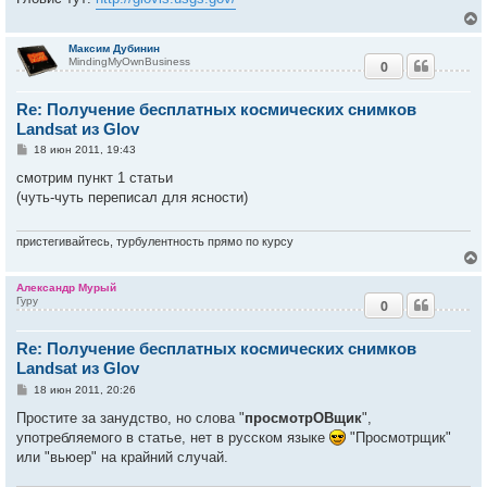
и
у
е
Максим Дубинин
MindingMyOwnBusiness
0
у
т
Re: Получение бесплатных космических снимков
ь
с
Landsat из Glov
С
18 июн 2011, 19:43
к
о
о
смотрим пункт 1 статьи
б
(чуть-чуть переписал для ясности)
ч
щ
е
н
и
пристегивайтесь, турбулентность прямо по курсу
у
е
Александр Мурый
Гуру
0
у
т
Re: Получение бесплатных космических снимков
ь
с
Landsat из Glov
С
18 июн 2011, 20:26
к
о
о
Простите за занудство, но слова "
просмотрОВщик
",
б
употребляемого в статье, нет в русском языке
"Просмотрщик"
ч
щ
е
или "вьюер" на крайний случай.
н
и
у