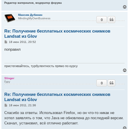
е
Редактор материалов, модератор форума
Максим Дубинин
MindingMyOwnBusiness
0
у
т
Re: Получение бесплатных космических снимков
ь
с
Landsat из Glov
С
18 июн 2011, 20:52
к
о
о
поправил
б
ч
щ
е
н
и
пристегивайтесь, турбулентность прямо по курсу
у
е
Slinger
Гуру
0
у
т
Re: Получение бесплатных космических снимков
ь
с
Landsat из Glov
С
18 июн 2011, 21:36
к
о
о
Спасибо за ответы. Использовал Firefox, но он что-то никак не
б
хотел заявлять о том, что Java не обновлена до последней версии.
ч
щ
е
Скачал, установил, всё отлично работает.
н