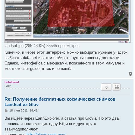
landsat.jpg (285.43 КБ) 35545 просмотров
Конечно, и через этот интерфейс можно выбирать нужные участок,
выбирать data set и затем выбирать нужные сцены для скачки.
Однако, интерфейса с меюшками, показанного в этом мануале и
местном user guide, я так и не нашёл.
bolotoved
Гуру
0
у
т
Re: Получение бесплатных космических снимков
ь
с
Landsat из Glov
С
18 июн 2011, 19:41
к
о
о
Вы ищете через EarthExplorer, а статья про Glovis/ Но это два
б
сервиса использующих одну БД и они друг-друга
ч
щ
е
взаимодополняют.
н
Гловис тут:
http://glovis.usgs.gov/