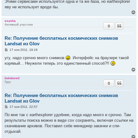
е
Этими сервисами используется одна и та же база, но earthexplorer
н
яву не использует вроде бы.
и
у
е
esasha
Активный участник
0
у
т
Re: Получение бесплатных космических снимков
ь
с
Landsat из Glov
С
17 ноя 2011, 19:19
к
о
о
угу, надо срочно много снимков
. Интерфейс на браузере такой
б
корявый... Неужели теперь это единственный способ?!!
ч
щ
е
н
и
у
bolotoved
е
Гуру
0
у
т
Re: Получение бесплатных космических снимков
ь
с
Landsat из Glov
С
17 ноя 2011, 22:57
к
о
о
По мне так с earthexplorer удобнее, когда надо много и срочно. Там
б
результаты поиска можно в виде csv сохранять, включая ссылки на
ч
щ
е
скачивание архивов. Поставил себе менеджер закачки и спи-
н
отдыхай.
и
у
е