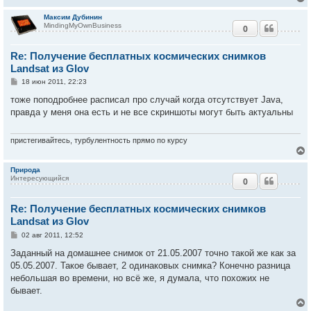
и
у
е
Максим Дубинин
MindingMyOwnBusiness
0
у
т
Re: Получение бесплатных космических снимков
ь
с
Landsat из Glov
С
18 июн 2011, 22:23
к
о
о
тоже поподробнее расписал про случай когда отсутствует Java,
б
правда у меня она есть и не все скриншоты могут быть актуальны
ч
щ
е
н
и
пристегивайтесь, турбулентность прямо по курсу
у
е
Природа
Интересующийся
0
у
т
Re: Получение бесплатных космических снимков
ь
с
Landsat из Glov
С
02 авг 2011, 12:52
к
о
о
Заданный на домашнее снимок от 21.05.2007 точно такой же как за
б
05.05.2007. Такое бывает, 2 одинаковых снимка? Конечно разница
ч
щ
е
небольшая во времени, но всё же, я думала, что похожих не
н
бывает.
и
у
е