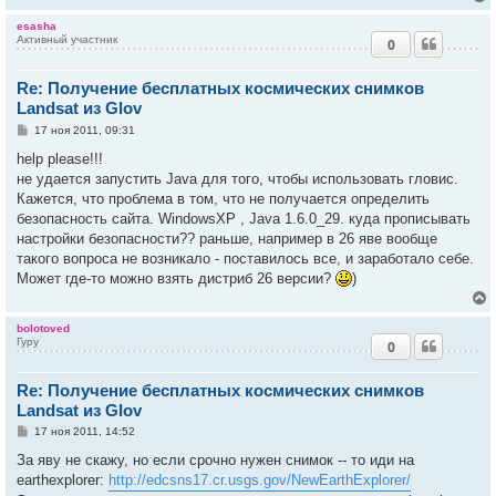
н
и
у
esasha
е
Активный участник
0
у
т
Re: Получение бесплатных космических снимков
ь
с
Landsat из Glov
С
17 ноя 2011, 09:31
к
о
о
help please!!!
б
не удается запустить Java для того, чтобы использовать гловис.
ч
щ
е
Кажется, что проблема в том, что не получается определить
н
безопасность сайта. WindowsXP , Java 1.6.0_29. куда прописывать
и
у
е
настройки безопасности?? раньше, например в 26 яве вообще
такого вопроса не возникало - поставилось все, и заработало себе.
Может где-то можно взять дистриб 26 версии?
)
bolotoved
Гуру
0
у
т
Re: Получение бесплатных космических снимков
ь
с
Landsat из Glov
С
17 ноя 2011, 14:52
к
о
о
За яву не скажу, но если срочно нужен снимок -- то иди на
б
earthexplorer:
http://edcsns17.cr.usgs.gov/NewEarthExplorer/
ч
щ