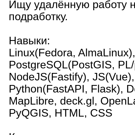
Ищу удалённую работу н
подработку.
Навыки:
Linux(Fedora, AlmaLinux), 
PostgreSQL(PostGIS, PL/p
NodeJS(Fastify), JS(Vue),
Python(FastAPI, Flask), D
MapLibre, deck.gl, Open
PyQGIS, HTML, CSS