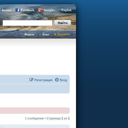
Twitter
Facebook
Google+
English
Форум
Блог
Реклама
Регистрация
Вход
1 сообщение • Страница
1
из
1