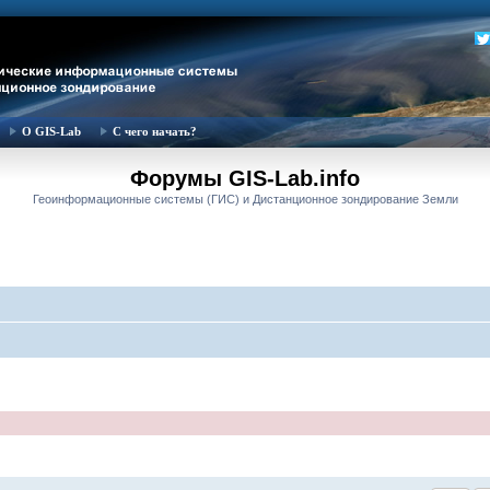
О GIS-Lab
С чего начать?
Форумы GIS-Lab.info
Геоинформационные системы (ГИС) и Дистанционное зондирование Земли