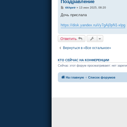
Поздравление
С
tikhpetr
»
13 июн 2025, 08:20
о
о
Дочь прислала
б
щ
е
https://disk.yandex.ru/i/y7gAj0pN1-xlpg
н
и
е
Ответить
Вернуться в «Все остальное»
КТО СЕЙЧАС НА КОНФЕРЕНЦИИ
Сейчас этот форум просматривают: нет зареги
На главную
Список форумов