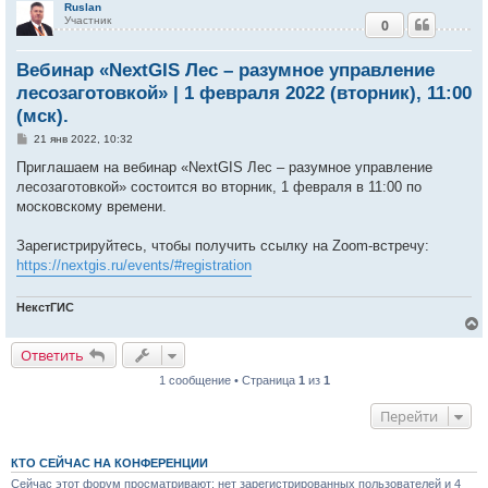
Ruslan
Участник
0
Вебинар «NextGIS Лес – разумное управление
лесозаготовкой» | 1 февраля 2022 (вторник), 11:00
(мск).
С
21 янв 2022, 10:32
о
о
Приглашаем на вебинар «NextGIS Лес – разумное управление
б
лесозаготовкой» состоится во вторник, 1 февраля в 11:00 по
щ
е
московскому времени.
н
и
е
Зарегистрируйтесь, чтобы получить ссылку на Zoom-встречу:
https://nextgis.ru/events/#registration
НекстГИС
Ответить
1 сообщение • Страница
1
из
1
у
т
Перейти
ь
с
к
КТО СЕЙЧАС НА КОНФЕРЕНЦИИ
Сейчас этот форум просматривают: нет зарегистрированных пользователей и 4