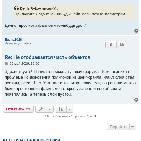
к
о
б
Denis Rykov писал(а):
щ
е
Приложите сюда какой-нибудь шейп, если можно, посмотрим.
ч
н
и
е
Денис, просмотр файлов что-нибудь дал?
у
Елена2026
Интересующийся
0
у
т
Re: Не отображается часть объектов
ь
с
С
05 май 2026, 12:20
о
к
о
Здравствуйте! Нашла в поиске эту тему форума. Тоже возникла
б
проблема исчезновения полигонов из шейп-файла. Файл слоя стал
щ
е
пустым, весит 1 кб. У коллеги такая же проблема, но раньше можно
ч
н
было просто шейп-файл слоя открыть заново и все объекты
и
е
появлялись, а теперь слой пустой.
у
Ответить
10 сообщений • Страница
1
из
1
у
т
Перейти
ь
с
к
КТО СЕЙЧАС НА КОНФЕРЕНЦИИ