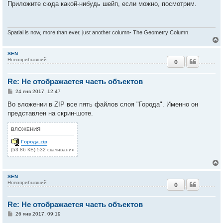
к
о
Приложите сюда какой-нибудь шейп, если можно, посмотрим.
б
щ
е
ч
н
и
Spatial is now, more than ever, just another column- The Geometry Column.
е
у
SEN
Новоприбывший
0
у
т
Re: Не отображается часть объектов
ь
с
С
24 янв 2017, 12:47
о
к
о
Во вложении в ZIP все пять файлов слоя "Города". Именно он
б
представлен на скрин-шоте.
щ
е
ч
н
ВЛОЖЕНИЯ
и
е
Города.zip
у
(53.86 КБ) 532 скачивания
SEN
Новоприбывший
0
у
т
Re: Не отображается часть объектов
ь
с
С
26 янв 2017, 09:19
о