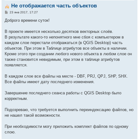
Не отображается часть объектов
С
23 янв 2017, 17:27
о
о
Доброго времени суток!
б
щ
е
В проекте имеется несколько десятков векторных слоёв.
н
В результате какого-то непонятного мне сбоя с компьютером в
и
е
каждом слое перестали отображаться (в QGIS Desktop) часть
объектов. При этом в Таблице атрибутов все объекты в наличии.
Кроме этого при создании любого нового объекта в любом слое он
также становится невидимым, при этом в таблице атрибутов
появляется.
В каждом слое все файлы на месте - DBF, PRJ, QPJ, SHP, SHX.
Все файлы имеют дату последнего изменения.
Завершение последнего сеанса работы с QGIS Desktop было
корректным.
Подозреваю, что требуется выполнить переиндексацию файлов, но
не нашел такой возможности.
При необходимости могу приложить комплект файлов по одному
слою.