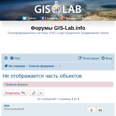
Twitter
Facebook
Google+
English
Форумы GIS-Lab.info
Геоинформационные системы (ГИС) и Дистанционное зондирование Земли
FAQ
Регистрация
Вход
На главную
Список форумов
Не отображается часть объектов
Правила форума
Ответить
10 сообщений • Страница
1
из
1
SEN
Новоприбывший
0