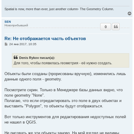
н
и
е
Spatial is now, more than ever, just another column- The Geometry Column.
у
SEN
Новоприбывший
0
у
т
Re: Не отображается часть объектов
ь
с
С
24 янв 2017, 10:35
о
к
о
б
Denis Rykov писал(а):
щ
е
Для того, чтобы появилась геометрия - её нужно создать.
ч
н
и
е
Объекты были созданы (прорисованы вручную), изменились лишь
у
данные одного поля - geometry.
Посмотрите скрин. Только в Менеджере базы данных видно, что
поле geometry "None".
Полагаю, что если отредактировать это поле в двух объектах и
выставить "Polygon", то объекты будут отображаться.
Вот только инструментов для редактирования недоступных полей
не нашел в QGIS.
Не рисовать же эти объекты заново. На мой взгляд не видимы