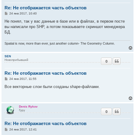
т
Re: Не отображается часть объектов
ь
с
С
24 янв 2017, 10:40
о
к
о
Не понял, так у вас данные в базе или в файлах, в первом посте
б
вы написали про SHP, а потом показываете скриншот менеджера
щ
е
БД.
ч
н
и
е
Spatial is now, more than ever, just another column- The Geometry Column.
у
SEN
Новоприбывший
0
у
т
Re: Не отображается часть объектов
ь
с
С
24 янв 2017, 11:55
о
к
о
Все векторные слои были созданы shape-файлами.
б
щ
е
ч
н
и
Denis Rykov
е
Гуру
у
0
у
т
Re: Не отображается часть объектов
ь
с
С
24 янв 2017, 12:41
о