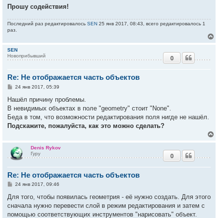
Прошу содействия!
Последний раз редактировалось
SEN
25 янв 2017, 08:43, всего редактировалось 1
раз.
SEN
Новоприбывший
0
у
т
Re: Не отображается часть объектов
ь
с
С
24 янв 2017, 05:39
о
к
о
Нашёл причину проблемы.
б
В невидимых объектах в поле "geometry" стоит "None".
щ
е
Беда в том, что возможности редактирования поля нигде не нашёл.
ч
н
Подскажите, пожалуйста, как это можно сделать?
и
е
у
Denis Rykov
Гуру
0
у
т
Re: Не отображается часть объектов
ь
с
С
24 янв 2017, 09:46
о
к
о
Для того, чтобы появилась геометрия - её нужно создать. Для этого
б
сначала нужно перевести слой в режим редактирования и затем с
щ
е
помощью соответствующих инструментов "нарисовать" объект.
ч