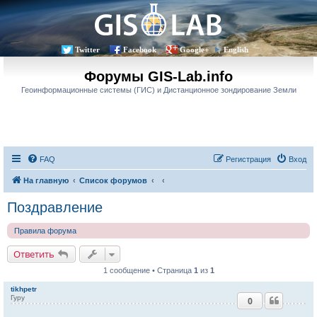
Twitter
Facebook
Google+
English
Форумы GIS-Lab.info
Геоинформационные системы (ГИС) и Дистанционное зондирование Земли
FAQ
Регистрация
Вход
На главную
Список форумов
Поздравление
Правила форума
Ответить
1 сообщение • Страница
1
из
1
tikhpetr
Гуру
0