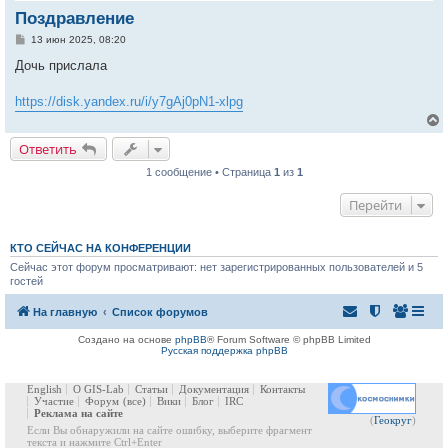
Поздравление
С
13 июн 2025, 08:20
о
о
Дочь прислала
б
щ
е
https://disk.yandex.ru/i/y7gAj0pN1-xlpg
н
и
е
Ответить
1 сообщение • Страница
1
из
1
у
т
Перейти
ь
с
к
КТО СЕЙЧАС НА КОНФЕРЕНЦИИ
Сейчас этот форум просматривают: нет зарегистрированных пользователей и 5
гостей
ч
На главную
Список форумов
у
Создано на основе
phpBB
® Forum Software © phpBB Limited
Русская поддержка phpBB
English
О GIS-Lab
Статьи
Документация
Контакты
Участие
Форум
(все)
Вики
Блог
IRC
Реклама на сайте
(
Геокруг
)
Если Вы обнаружили на сайте ошибку, выберите фрагмент
текста и нажмите Ctrl+Enter