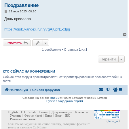
Поздравление
С
13 июн 2025, 08:20
о
о
Дочь прислала
б
щ
е
https://disk.yandex.ru/i/y7gAj0pN1-xlpg
н
и
е
Ответить
1 сообщение • Страница
1
из
1
у
т
Перейти
ь
с
к
КТО СЕЙЧАС НА КОНФЕРЕНЦИИ
Сейчас этот форум просматривают: нет зарегистрированных пользователей и 4
гостя
ч
На главную
Список форумов
у
Создано на основе
phpBB
® Forum Software © phpBB Limited
Русская поддержка phpBB
English
О GIS-Lab
Статьи
Документация
Контакты
Участие
Форум
(все)
Вики
Блог
IRC
Реклама на сайте
(
Геокруг
)
Если Вы обнаружили на сайте ошибку, выберите фрагмент
текста и нажмите Ctrl+Enter