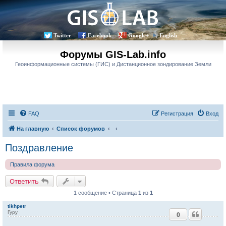
Twitter
Facebook
Google+
English
Форумы GIS-Lab.info
Геоинформационные системы (ГИС) и Дистанционное зондирование Земли
FAQ
Регистрация
Вход
На главную
Список форумов
Поздравление
Правила форума
Ответить
1 сообщение • Страница
1
из
1
tikhpetr
Гуру
0