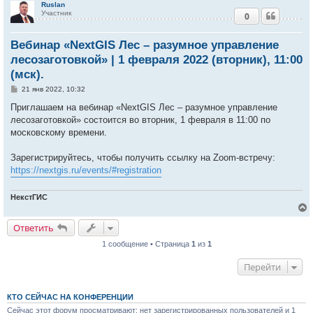
Ruslan
Участник
0
Вебинар «NextGIS Лес – разумное управление
лесозаготовкой» | 1 февраля 2022 (вторник), 11:00
(мск).
С
21 янв 2022, 10:32
о
о
Приглашаем на вебинар «NextGIS Лес – разумное управление
б
лесозаготовкой» состоится во вторник, 1 февраля в 11:00 по
щ
е
московскому времени.
н
и
е
Зарегистрируйтесь, чтобы получить ссылку на Zoom-встречу:
https://nextgis.ru/events/#registration
НекстГИС
Ответить
1 сообщение • Страница
1
из
1
у
т
Перейти
ь
с
к
КТО СЕЙЧАС НА КОНФЕРЕНЦИИ
Сейчас этот форум просматривают: нет зарегистрированных пользователей и 1