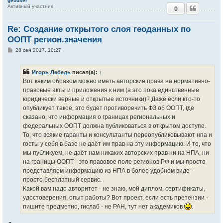
geouser
Активный участник
0
Re: Создание открытого слоя геоданных по
ООПТ регион.значения
С
28 сен 2017, 10:27
о
о
б
Игорь Лебедь
писал(а):
↑
щ
е
Вот каким образом можно иметь авторские права на нормативно-
н
правовые акты и приложения к ним (а это пока единственные
и
е
юридически верные и открытые источники)? Даже если кто-то
опубликует такое, это будет противоречить ФЗ об ООПТ, где
сказано, что информация о границах региональных и
федеральных ООПТ должна публиковаться в открытом доступе.
То, что всякие гаранты и консультанты переопубликовывают нпа и
госты у себя в базе не даёт им прав на эту информацию. И то, что
мы публикуем, не даёт нам никаких авторских прав ни на НПА, ни
на границы ООПТ - это правовое поле регионов РФ и мы просто
представляем информацию из НПА в более удобном виде -
просто бесплатный сервис.
Какой вам надо авторитет - не знаю, мой диплом, сертификаты,
удостоверения, опыт работы? Вот проект, если есть претензии -
пишите предметно, гислаб - не РАН, тут нет академиков
.