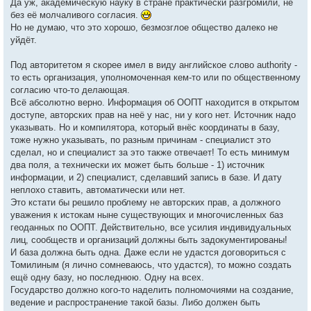
Да уж, академическую науку в стране практически разгромили, не
без её молчаливого согласия.
Но не думаю, что это хорошо, безмозглое общество далеко не
уйдёт.
Под авторитетом я скорее имел в виду английское слово authority -
то есть организация, уполномоченная кем-то или по общественному
согласию что-то делающая.
Всё абсолютно верно. Информация об ООПТ находится в открытом
доступе, авторских прав на неё у нас, ни у кого нет. Источник надо
указывать. Но и компилятора, который внёс координаты в базу,
тоже нужно указывать, по разным причинам - специалист это
сделал, но и специалист за это также отвечает! То есть минимум
два поля, а технически их может быть больше - 1) источник
информации, и 2) специалист, сделавший запись в базе. И дату
неплохо ставить, автоматически или нет.
Это кстати бы решило проблему не авторских прав, а должного
уважения к истокам ныне существующих и многочисленных баз
геоданных по ООПТ. Действительно, все усилия индивидуальных
лиц, сообществ и организаций должны быть задокументированы!
И база должна быть одна. Даже если не удастся договориться с
Томилиным (я лично сомневаюсь, что удастся), то можно создать
ещё одну базу, но последнюю. Одну на всех.
Государство должно кого-то наделить полномочиями на создание,
ведение и распространение такой базы. Либо должен быть