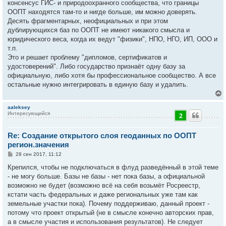
консенсус ГИС- и природоохранного сообщества, что границы
ООПТ находятся там-то и нигде больше, им можно доверять.
Десять фрагментарных, неофициальных и при этом
дублирующихся баз по ООПТ не имеют никакого смысла и
юридического веса, когда их ведут "физики", НПО, НГО, ИП, ООО и
т.п.
Это и решает проблему "дипломов, сертификатов и
удостоверений". Либо государство признаёт одну базу за
официальную, либо хотя бы профессиональное сообщество. А все
остальные нужно интегрировать в единую базу и удалить.
aaleksey
Интересующийся
2
у
т
Re: Создание открытого слоя геоданных по ООПТ
ь
с
регион.значения
С
28 сен 2017, 11:12
к
о
о
Крепился, чтобы не подключаться в флуд разведённый в этой теме
б
- не могу больше. Базы не базы - нет пока базы, а официальной
ч
щ
е
возможно не будет (возможно всё на себя возьмёт Росреестр,
н
кстати часть федеральных и даже региональных уже там как
и
у
е
земельные участки пока). Почему поддерживаю, данный проект -
потому что проект открытый (не в смысле конечно авторских прав,
а в смысле участия и использования результатов). Не следует