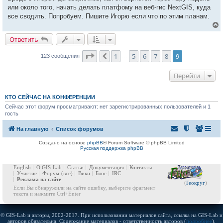
или около того, начать делать платфому на веб-гис NextGIS, куда
все сводить. Попробуем. Пишите Игорю если что по этим планам.
Ответить
у
Страница
9
из
9
1
5
6
7
8
9
Пред.
123 сообщения
…
т
ь
с
Перейти
к
КТО СЕЙЧАС НА КОНФЕРЕНЦИИ
Сейчас этот форум просматривают: нет зарегистрированных пользователей и 1
ч
гость
у
На главную
Список форумов
Создано на основе
phpBB
® Forum Software © phpBB Limited
Русская поддержка phpBB
English
О GIS-Lab
Статьи
Документация
Контакты
Участие
Форум
(все)
Вики
Блог
IRC
Реклама на сайте
(
Геокруг
)
Если Вы обнаружили на сайте ошибку, выберите фрагмент
текста и нажмите Ctrl+Enter
© GIS-Lab и авторы, 2002-2017. При использовании материалов сайта, ссылка на GIS-Lab и
авторов обязательна. Содержание материалов - ответственность авторов (
подробнее
).