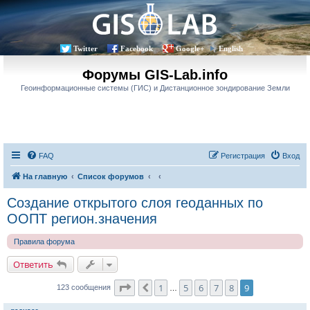
Twitter
Facebook
Google+
English
Форумы GIS-Lab.info
Геоинформационные системы (ГИС) и Дистанционное зондирование Земли
FAQ
Регистрация
Вход
На главную
Список форумов
Создание открытого слоя геоданных по
ООПТ регион.значения
Правила форума
Ответить
Страница
9
из
9
1
5
6
7
8
9
Пред.
123 сообщения
…