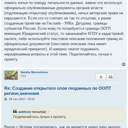
ломать копья по поводу легальности данных, важно что используя
официально опубликованные документы органов власти
(подлежащие открытому опубликованию), ничьи авторские права не
нарушаются. Если кто-то считает не так то отсылаю, к ранее
созданным проектам на Гислабе - УИКи, Детдома, границы
субъектов России. Если кому-то потребуются границы ООПТ
имеющие Юридический статус, то заказывайте КПЗУ в кадастровой
палате, либо используйте текстовое описание положения границ из
официальных документов (текстовое описание пока имеет
юридический приоритет). И наверно хватит поднимать
неразрешимые вопросы в этой теме. Подключайтесь лучше к
проекту.
Natalia Novoselova
Гуру
0
у
т
Re: Создание открытого слоя геоданных по ООПТ
ь
с
регион.значения
С
28 сен 2017, 15:01
к
о
о
б
aaleksey
писал(а):
↑
ч
щ
е
Подключайтесь лучше к проекту.
н
и
у
е
Вроде с Игорем договорились, как он вернется через пару недель