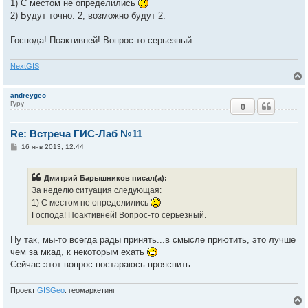
1) С местом не определились
щ
е
2) Будут точно: 2, возможно будут 2.
ч
н
и
е
Господа! Поактивней! Вопрос-то серьезный.
у
NextGIS
andreygeo
Гуру
0
у
т
Re: Встреча ГИС-Лаб №11
ь
с
С
16 янв 2013, 12:44
о
к
о
б
Дмитрий Барышников писал(а):
щ
е
За неделю ситуация следующая:
ч
н
1) С местом не определились
и
е
Господа! Поактивней! Вопрос-то серьезный.
у
Ну так, мы-то всегда рады принять...в смысле приютить, это лучше
чем за мкад, к некоторым ехать
Сейчас этот вопрос постараюсь прояснить.
Проект
GISGeo
: геомаркетинг