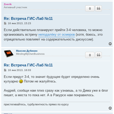
Zverik
Активный участник
0
у
т
Re: Встреча ГИС-Лаб №11
ь
с
С
16 янв 2013, 15:23
о
к
о
Если действительно планируют прийти 3-4 человека, то можно
б
организовать встречу
неподалёку от осмеров
(хотя, боюсь, это
щ
е
отрицательно повлияет на содержательность дискуссии).
ч
н
и
е
у
Максим Дубинин
MindingMyOwnBusiness
0
у
т
Re: Встреча ГИС-Лаб №11
ь
с
С
16 янв 2013, 16:03
о
к
о
Если придут 3-4, то значит будущее будет определено очень
б
кулуарно
Потом не жалуйтесь.
щ
е
ч
н
Андрей, сообщи нам плиз сразу как узнаешь, а то Дима уже в блог
и
е
пишет, а места то пока нет. А в Ракурсе нам понравилось.
у
пристегивайтесь, турбулентность прямо по курсу