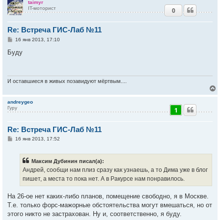
taimyr
IT-моторист
0
у
т
Re: Встреча ГИС-Лаб №11
ь
с
С
16 янв 2013, 17:10
о
к
о
Буду
б
щ
е
ч
н
и
И оставшиеся в живых позавидуют мёртвым....
е
у
andreygeo
Гуру
1
у
т
Re: Встреча ГИС-Лаб №11
ь
с
С
16 янв 2013, 17:52
о
к
о
б
Максим Дубинин писал(а):
щ
е
Андрей, сообщи нам плиз сразу как узнаешь, а то Дима уже в блог
ч
н
пишет, а места то пока нет. А в Ракурсе нам понравилось.
и
е
у
На 26-ое нет каких-либо планов, помещение свободно, я в Москве.
Т.е. только форс-мажорные обстоятельства могут вмешаться, но от
этого никто не застрахован. Ну и, соответственно, я буду.