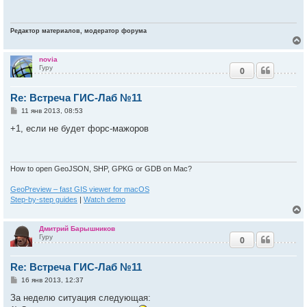
щ
е
ч
н
и
Редактор материалов, модератор форума
е
у
novia
Гуру
0
у
т
Re: Встреча ГИС-Лаб №11
ь
с
С
11 янв 2013, 08:53
о
к
о
+1, если не будет форс-мажоров
б
щ
е
ч
н
и
How to open GeoJSON, SHP, GPKG or GDB on Mac?
е
у
GeoPreview – fast GIS viewer for macOS
Step-by-step guides
|
Watch demo
Дмитрий Барышников
Гуру
0
у
т
Re: Встреча ГИС-Лаб №11
ь
с
С
16 янв 2013, 12:37
о
к
о
За неделю ситуация следующая:
б