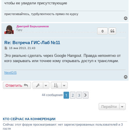
е
чтобы ее увидели присутствующие
ч
н
и
е
пристегивайтесь, турбулентность прямо по курсу
у
Дмитрий Барышников
Гуру
0
у
т
Re: Встреча ГИС-Лаб №11
ь
с
С
16 янв 2013, 21:43
о
к
о
Это реально сделать через Google Hangout. Правда непонятно от
б
кого закрывать или точнее кому открывать доступ к трансляции.
щ
е
ч
н
и
NextGIS
е
у
Ответить
у
1
2
3
След.
44 сообщения
т
ь
с
Перейти
к
КТО СЕЙЧАС НА КОНФЕРЕНЦИИ
Сейчас этот форум просматривают: нет зарегистрированных пользователей и 3
ч
гостя