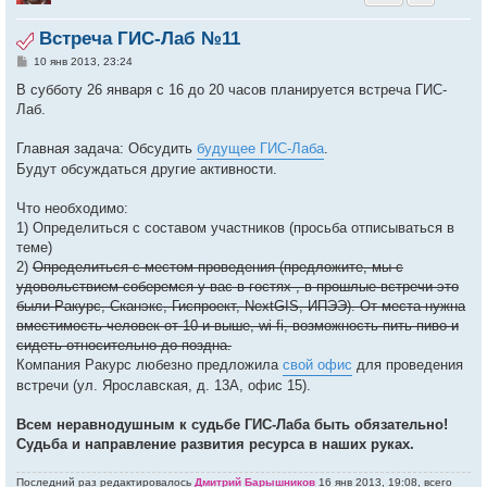
Встреча ГИС-Лаб №11
С
10 янв 2013, 23:24
о
о
В субботу 26 января с 16 до 20 часов планируется встреча ГИС-
б
Лаб.
щ
е
н
Главная задача: Обсудить
будущее ГИС-Лаба
.
и
е
Будут обсуждаться другие активности.
Что необходимо:
1) Определиться с составом участников (просьба отписываться в
теме)
2)
Определиться с местом проведения (предложите, мы с
удовольствием соберемся у вас в гостях , в прошлые встречи это
были Ракурс, Сканэкс, Гиспроект, NextGIS, ИПЭЭ). От места нужна
вместимость человек от 10 и выше, wi-fi, возможность пить пиво и
сидеть относительно до поздна.
Компания Ракурс любезно предложила
свой офис
для проведения
встречи (ул. Ярославская, д. 13А, офис 15).
Всем неравнодушным к судьбе ГИС-Лаба быть обязательно!
Судьба и направление развития ресурса в наших руках.
Последний раз редактировалось
Дмитрий Барышников
16 янв 2013, 19:08, всего