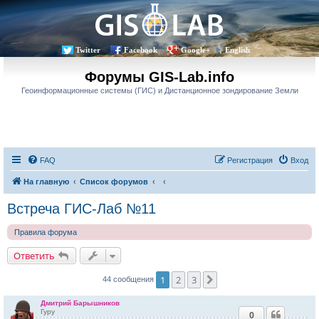
Twitter
Facebook
Google+
English
Форумы GIS-Lab.info
Геоинформационные системы (ГИС) и Дистанционное зондирование Земли
FAQ
Регистрация
Вход
На главную
Список форумов
Встреча ГИС-Лаб №11
Правила форума
Ответить
1
2
3
След.
44 сообщения
Дмитрий Барышников
Гуру
0