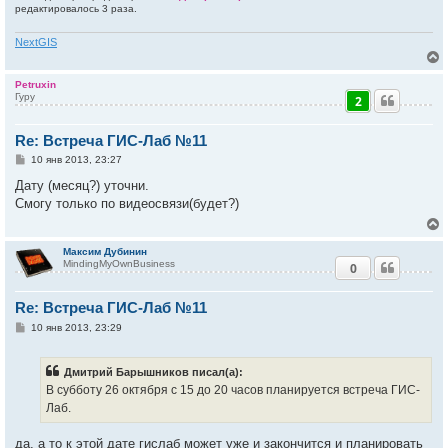
редактировалось 3 раза.
NextGIS
Petruxin
Гуру
2
у
т
Re: Встреча ГИС-Лаб №11
ь
с
С
10 янв 2013, 23:27
о
к
о
Дату (месяц?) уточни.
б
Смогу только по видеосвязи(будет?)
щ
е
ч
н
и
Максим Дубинин
е
MindingMyOwnBusiness
у
0
у
т
Re: Встреча ГИС-Лаб №11
ь
с
С
10 янв 2013, 23:29
о
к
о
б
Дмитрий Барышников писал(а):
щ
е
В субботу 26 октября с 15 до 20 часов планируется встреча ГИС-
ч
н
Лаб.
и
е
у
да, а то к этой дате гислаб может уже и закончится и планировать