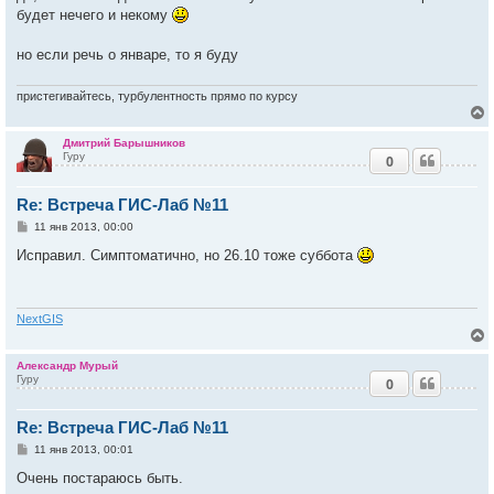
будет нечего и некому
но если речь о январе, то я буду
пристегивайтесь, турбулентность прямо по курсу
Дмитрий Барышников
Гуру
0
у
т
Re: Встреча ГИС-Лаб №11
ь
с
С
11 янв 2013, 00:00
о
к
о
Исправил. Симптоматично, но 26.10 тоже суббота
б
щ
е
ч
н
и
NextGIS
е
у
Александр Мурый
Гуру
0
у
т
Re: Встреча ГИС-Лаб №11
ь
с
С
11 янв 2013, 00:01
о
к
о
Очень постараюсь быть.
б