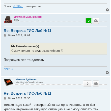
Проект
GISGeo
: геомаркетинг
Дмитрий Барышников
Гуру
2
у
т
Re: Встреча ГИС-Лаб №11
ь
с
С
16 янв 2013, 19:09
о
к
о
б
Petruxin писал(а):
щ
е
Смогу только по видеосвязи(будет?)
ч
н
и
е
Попробуем что-то сделать.
у
NextGIS
Максим Дубинин
MindingMyOwnBusiness
0
у
т
Re: Встреча ГИС-Лаб №11
ь
с
С
16 янв 2013, 20:38
о
к
о
только надо какой-то закрытый канал организовать, а то без
б
крепких выражений текущую ситуацию я не смогу описать так
щ