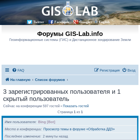
Twitter
Facebook
Google+
English
Форумы GIS-Lab.info
Геоинформационные системы (ГИС) и Дистанционное зондирование Земли
FAQ
Регистрация
Вход
На главную
Список форумов
3 зарегистрированных пользователя и 1
скрытый пользователь
Сейчас на конференции 597 гостей •
Показать гостей
Страница
1
из
1
Имя пользователя
Bing [Bot]
Место в конференции
Просмотр темы в форуме «Обработка ДДЗ»
Последнее изменение
2 минуты назад