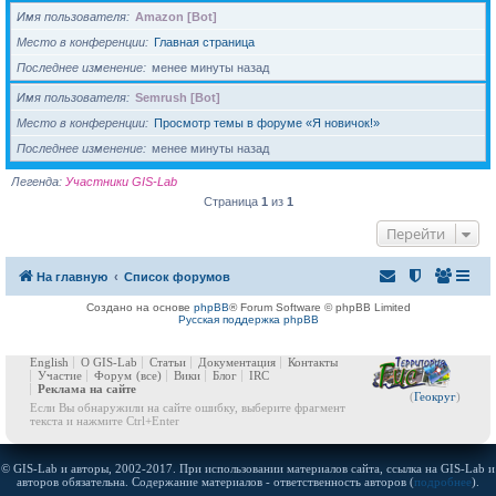
Имя пользователя
Amazon [Bot]
Место в конференции
Главная страница
Последнее изменение
менее минуты назад
Имя пользователя
Semrush [Bot]
Место в конференции
Просмотр темы в форуме «Я новичок!»
Последнее изменение
менее минуты назад
Легенда:
Участники GIS-Lab
Страница
1
из
1
Перейти
На главную
Список форумов
Создано на основе
phpBB
® Forum Software © phpBB Limited
Русская поддержка phpBB
English
О GIS-Lab
Статьи
Документация
Контакты
Участие
Форум
(все)
Вики
Блог
IRC
Реклама на сайте
(
Геокруг
)
Если Вы обнаружили на сайте ошибку, выберите фрагмент
текста и нажмите Ctrl+Enter
© GIS-Lab и авторы, 2002-2017. При использовании материалов сайта, ссылка на GIS-Lab и
авторов обязательна. Содержание материалов - ответственность авторов (
подробнее
).