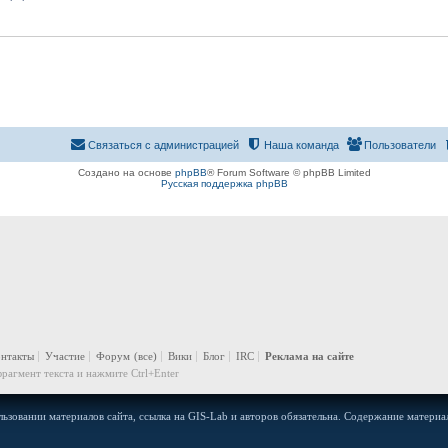
Связаться с администрацией
Наша команда
Пользователи
Создано на основе
phpBB
® Forum Software © phpBB Limited
Русская поддержка phpBB
онтакты
Участие
Форум
(все)
Вики
Блог
IRC
Реклама на сайте
рагмент текста и нажмите Ctrl+Enter
ьзовании материалов сайта, ссылка на GIS-Lab и авторов обязательна. Содержание материал