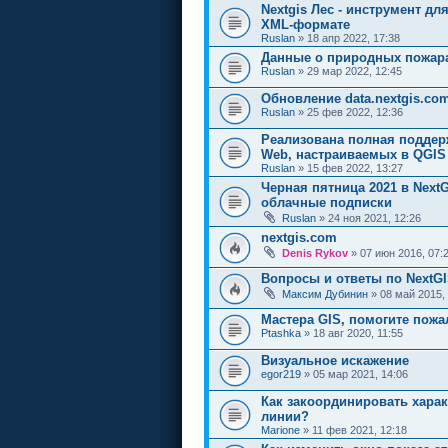
Nextgis Лес - инструмент д
XML-формате
Ruslan
» 18 апр 2022, 17:38
Данные о природных пожара
Ruslan
» 29 мар 2022, 12:45
Обновление data.nextgis.com
Ruslan
» 25 фев 2022, 12:36
Реализована полная поддерж
Web, настраиваемых в QGIS
Ruslan
» 15 фев 2022, 13:27
Черная пятница 2021 в Next
облачные подписки
Ruslan
» 24 ноя 2021, 12:26
nextgis.com
Denis Rykov
» 07 июн 2016, 07:
Вопросы и ответы по NextGI
Максим Дубинин
» 08 май 2015,
Мастера GIS, помогите пожа
Ptashka
» 18 авг 2020, 11:55
Визуальное искажение
egor219
» 05 мар 2021, 14:06
Как закоординировать хара
линии?
Marione
» 11 фев 2021, 12:18