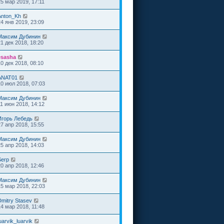
25 мар 2019, 17:11
Anton_Kh
24 янв 2019, 23:09
Максим Дубинин
21 дек 2018, 18:20
esasha
10 дек 2018, 08:10
ANAT01
10 июл 2018, 07:03
Максим Дубинин
11 июн 2018, 14:12
Игорь Лебедь
27 апр 2018, 15:55
Максим Дубинин
25 апр 2018, 14:03
Serp
20 апр 2018, 12:46
Максим Дубинин
15 мар 2018, 22:03
Dmitry Stasev
14 мар 2018, 11:48
uarvik_luarvik