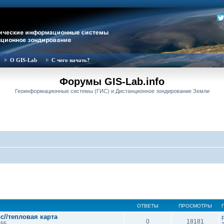
О GIS-Lab
С чего начать?
Форумы GIS-Lab.info
Геоинформационные системы (ГИС) и Дистанционное зондирование Земли
ОТВЕТЫ
ПРОСМОТРЫ
с//тепловая карта
F
0
18181
:55