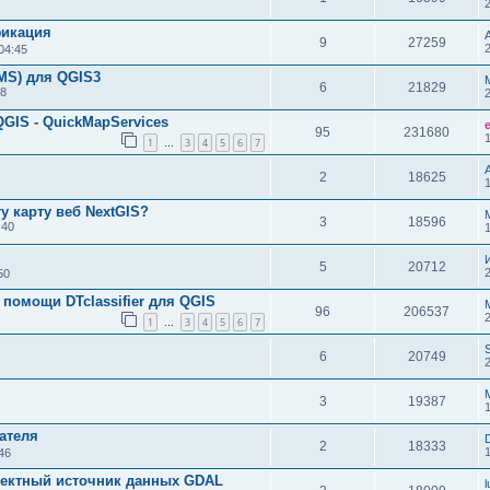
фикация
9
27259
04:45
MS) для QGIS3
6
21829
38
QGIS - QuickMapServices
95
231680
1
3
4
5
6
7
…
2
18625
у карту веб NextGIS?
3
18596
:40
5
20712
50
помощи DTclassifier для QGIS
96
206537
1
3
4
5
6
7
…
6
20749
3
19387
ателя
2
18333
46
рректный источник данных GDAL
l