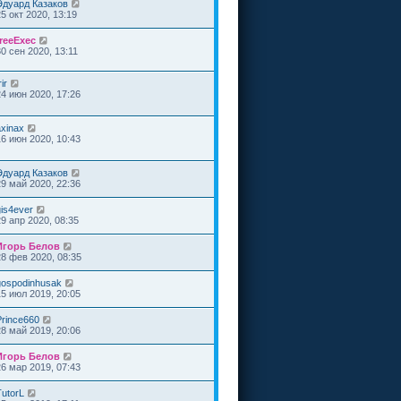
Эдуард Казаков
25 окт 2020, 13:19
freeExec
30 сен 2020, 13:11
rir
24 июн 2020, 17:26
axinax
16 июн 2020, 10:43
Эдуард Казаков
29 май 2020, 22:36
gis4ever
29 апр 2020, 08:35
Игорь Белов
28 фев 2020, 08:35
gospodinhusak
15 июл 2019, 20:05
Prince660
28 май 2019, 20:06
Игорь Белов
26 мар 2019, 07:43
TutorL