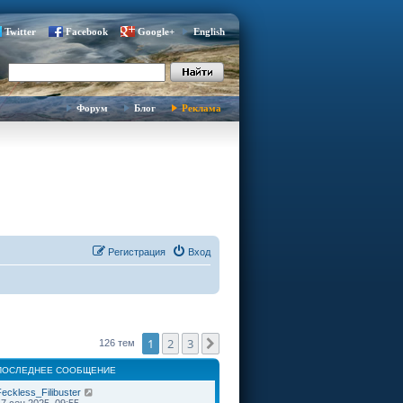
Twitter
Facebook
Google+
English
Форум
Блог
Реклама
Регистрация
Вход
1
2
3
След.
126 тем
ПОСЛЕДНЕЕ СООБЩЕНИЕ
eckless_Filibuster