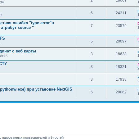
2
18009
:34
6
24211
9
стная ошибка "type error"в
7
23579
 атрибут source "
WFS
5
20097
4
динат с веб карты
3
18638
09:15
ОСТУ
3
18321
3
17938
pythonw.exe) при установке NextGIS
5
20062
стрированных пользователей и 9 гостей