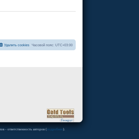
Удалить cookies
Часовой пояс:
UTC+03:00
(
Геокруг
)
ов - ответственность авторов (
подробнее
).