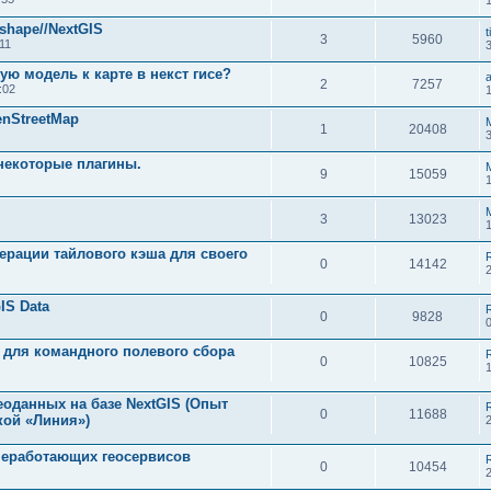
shape//NextGIS
t
3
5960
11
ую модель к карте в некст гисе?
2
7257
:02
enStreetMap
1
20408
 некоторые плагины.
9
15059
1
3
13023
ерации тайлового кэша для своего
0
14142
IS Data
0
9828
 для командного полевого сбора
0
10825
1
еоданных на базе NextGIS (Опыт
0
11688
кой «Линия»)
неработающих геосервисов
0
10454