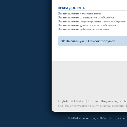
ПРАВА ДОСТУПА
Вы
не можете
начинать темы
Вы
не можете
отвечать на сообщения
Вы
не можете
редактировать свои сообщения
Вы
не можете
удалять свои сообщения
Вы
не можете
добавлять вложения
На главную
Список форумов
English
О GIS-Lab
Статьи
Документация
К
Если Вы обнаружили на сайте ошибку, выберите ф
© GIS-Lab и авторы, 2002-2017. При испол