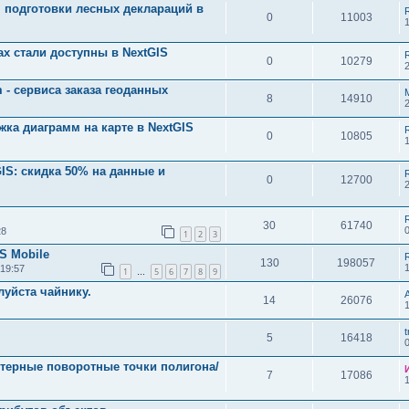
ля подготовки лесных деклараций в
0
11003
х стали доступны в NextGIS
0
10279
 - сервиса заказа геоданных
8
14910
ка диаграмм на карте в NextGIS
0
10805
GIS: скидка 50% на данные и
0
12700
30
61740
28
1
2
3
S Mobile
130
198057
1
 19:57
1
5
6
7
8
9
…
луйста чайнику.
14
26076
t
5
16418
ктерные поворотные точки полигона/
7
17086