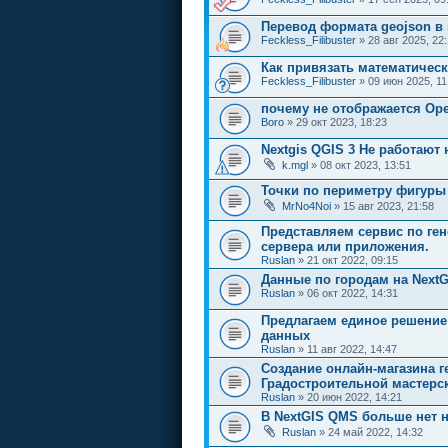
Перевод формата geojson в 
Feckless_Filibuster
» 28 авг 2025, 22:
Как привязать математическ
Feckless_Filibuster
» 09 июн 2025, 11
почему не отображается Op
Boro
» 29 окт 2023, 18:23
Nextgis QGIS 3 Не работают
k.mgl
» 08 окт 2023, 13:51
Точки по периметру фигуры
MrNo4Noi
» 15 авг 2023, 21:58
Представляем сервис по ген
сервера или приложения.
Ruslan
» 21 окт 2022, 09:15
Данные по городам на NextG
Ruslan
» 06 окт 2022, 14:31
Предлагаем единое решение
данных
Ruslan
» 11 авг 2022, 14:47
Создание онлайн-магазина г
Градостроительной мастерс
Ruslan
» 20 июн 2022, 14:21
В NextGIS QMS больше нет 
Ruslan
» 24 май 2022, 14:32