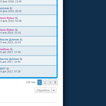
19 фев 2018, 12:45
LevLimin
19 фев 2018, 08:45
Denis Rykov
14 фев 2018, 02:36
Denis Rykov
24 янв 2018, 10:16
Максим Дубинин
15 янв 2018, 23:43
freeExec
29 дек 2017, 17:48
Максим Дубинин
26 дек 2017, 10:45
URIIT
19 дек 2017, 07:28
1
2
3
След.
126 тем
Перейти