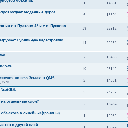
трибутов объектов
1
14531
сопровождает геоданные дорог
6
16504
кции с.к Пулково 42 и с.к. Пулково
t
13
22312
загружает Публичную кадастровую
14
32858
еки
7
18455
indows.
10
26142
решения на всю Землю в QMS.
2
14661
, 19:31
 NextGIS.
3
24232
й на отдельные слои?
2
18434
объектов в линейные(границы)
1
16985
ектов в другой слой
1
16599