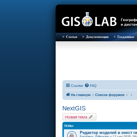
Статьи
Документация
Геоданные
Ссылки
FAQ
На главную
Список форумов
NextGIS
Новая тема
ТЕМЫ
Редактор моделей в некст ги
Feckless_Filibuster
» 17 сен 2025, 09