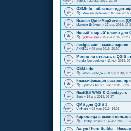
TutorL
» 22 мар 2019, 22:26
OSMInfo - облачная иденти
Максим Дубинин
» 07 янв 2016, 
Вышел QuickMapServices (Q
Максим Дубинин
» 27 мар 2018, 17:
Новый 'старый' плагин для 
yellow-sky
» 15 янв 2015, 23:28
nextgis.com - смена пароля
ANAT01
» 09 июл 2018, 20:30
Можно ли открыть в QGIS эт
Natalia Novoselova
» 11 июн 2018, 02
OSM info
Игорь Лебедь
» 20 апр 2018, 10:
Классификация растров при 
updates-bot
» 13 июл 2011, 22:05
NextGIS WMS & Openlayers
Serp
» 19 апр 2018, 06:37
QMS для QGIS-3
UlvHare
» 03 мар 2018, 14:02
Кириллица в имени пользов
Dmitry Stasev
» 14 мар 2018, 10:
Ахтунг! FormBuilder - Неко