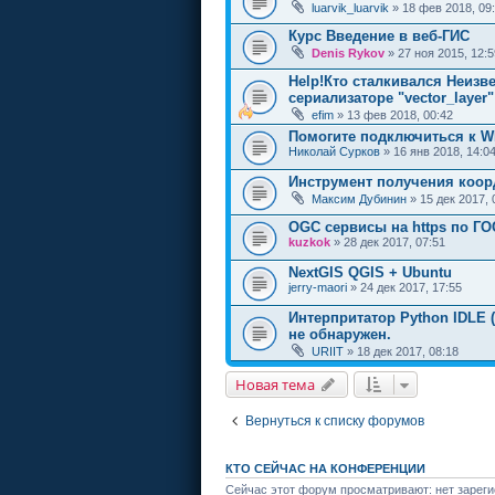
luarvik_luarvik
» 18 фев 2018, 09
Курc Введение в веб-ГИС
Denis Rykov
» 27 ноя 2015, 12:5
Help!Кто сталкивался Неизве
сериализаторе "vector_layer"
efim
» 13 фев 2018, 00:42
Помогите подключиться к 
Николай Сурков
» 16 янв 2018, 14:0
Инструмент получения коор
Максим Дубинин
» 15 дек 2017, 
OGC сервисы на https по Г
kuzkok
» 28 дек 2017, 07:51
NextGIS QGIS + Ubuntu
jerry-maori
» 24 дек 2017, 17:55
Интерпритатор Python IDLE (
не обнаружен.
URIIT
» 18 дек 2017, 08:18
Новая тема
Вернуться к списку форумов
КТО СЕЙЧАС НА КОНФЕРЕНЦИИ
Сейчас этот форум просматривают: нет зареги