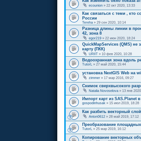
Как изменить окно показа а
ecounion
» 22 окт 2020, 13:33
Как связаться с теми , кто 
России
Tereha
» 29 сен 2020, 10:14
Разница длины линии в прое
42, зона 8
egor219
» 22 июн 2020, 18:24
QuickMapServices (QMS) не 
карту (ПКК)
URIIT
» 10 фев 2020, 10:28
Водоохранная зона вдоль р
TutorL
» 27 май 2020, 15:44
установка NextGIS Web на w
zimmer
» 17 мар 2016, 09:27
Снимок сверхвысокого раз
Natalia Novoselova
» 13 янв 2020
Импорт карт из SAS.Planet в
gospodinhusak
» 15 июл 2019, 18:28
Как разбить векторный сло
Anton0612
» 28 май 2019, 17:12
Преобразование площадных 
TutorL
» 25 мар 2019, 16:12
Копирование векторных объ