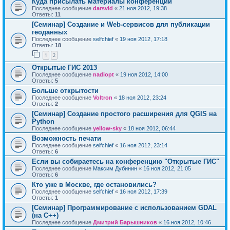
Куда присылать материалы конференции
Последнее сообщение
darsvid
«
21 ноя 2012, 19:38
Ответы:
11
[Семинар] Создание и Web-сервисов для публикации
геоданных
Последнее сообщение
selfchief
«
19 ноя 2012, 17:18
Ответы:
18
1
2
Открытые ГИС 2013
Последнее сообщение
nadiopt
«
19 ноя 2012, 14:00
Ответы:
5
Больше открытости
Последнее сообщение
Voltron
«
18 ноя 2012, 23:24
Ответы:
2
[Семинар] Создание простого расширения для QGIS на
Python
Последнее сообщение
yellow-sky
«
18 ноя 2012, 06:44
Возможность печати
Последнее сообщение
selfchief
«
16 ноя 2012, 23:14
Ответы:
6
Если вы собираетесь на конференцию "Открытые ГИС"
Последнее сообщение
Максим Дубинин
«
16 ноя 2012, 21:05
Ответы:
6
Кто уже в Москве, где остановились?
Последнее сообщение
selfchief
«
16 ноя 2012, 17:39
Ответы:
1
[Семинар] Программирование с использованием GDAL
(на C++)
Последнее сообщение
Дмитрий Барышников
«
16 ноя 2012, 10:46