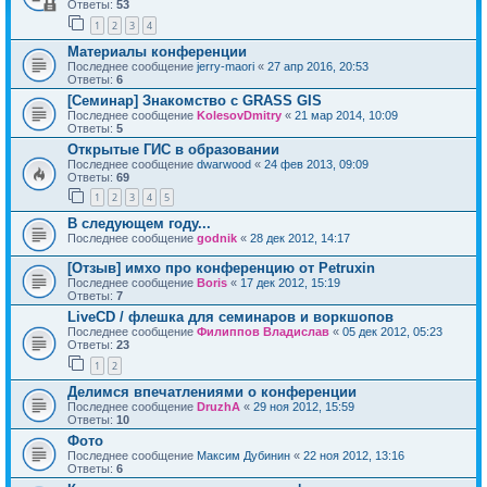
Ответы:
53
1
2
3
4
Материалы конференции
Последнее сообщение
jerry-maori
«
27 апр 2016, 20:53
Ответы:
6
[Семинар] Знакомство с GRASS GIS
Последнее сообщение
KolesovDmitry
«
21 мар 2014, 10:09
Ответы:
5
Открытые ГИС в образовании
Последнее сообщение
dwarwood
«
24 фев 2013, 09:09
Ответы:
69
1
2
3
4
5
В следующем году...
Последнее сообщение
godnik
«
28 дек 2012, 14:17
[Отзыв] имхо про конференцию от Petruxin
Последнее сообщение
Boris
«
17 дек 2012, 15:19
Ответы:
7
LiveCD / флешка для семинаров и воркшопов
Последнее сообщение
Филиппов Владислав
«
05 дек 2012, 05:23
Ответы:
23
1
2
Делимся впечатлениями о конференции
Последнее сообщение
DruzhA
«
29 ноя 2012, 15:59
Ответы:
10
Фото
Последнее сообщение
Максим Дубинин
«
22 ноя 2012, 13:16
Ответы:
6