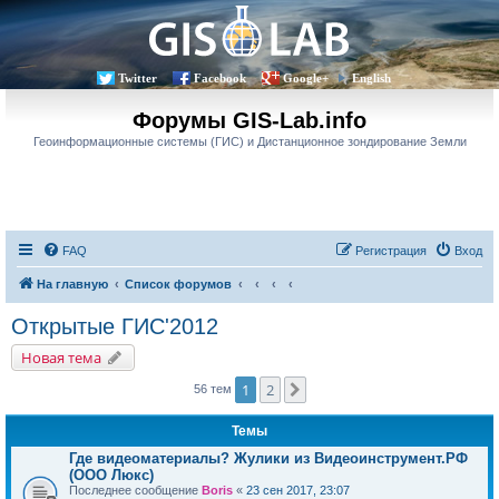
Twitter
Facebook
Google+
English
Форумы GIS-Lab.info
Геоинформационные системы (ГИС) и Дистанционное зондирование Земли
FAQ
Регистрация
Вход
На главную
Список форумов
Открытые ГИС'2012
Новая тема
1
2
След.
56 тем
Темы
Где видеоматериалы? Жулики из Видеоинструмент.РФ
(ООО Люкс)
Последнее сообщение
Boris
«
23 сен 2017, 23:07