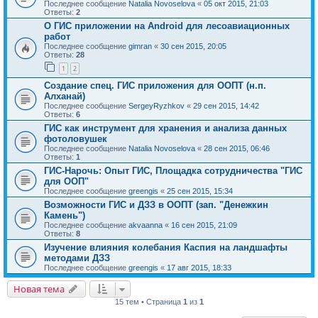
Последнее сообщение
Natalia Novoselova
«
05 окт 2015, 21:03
Ответы:
2
О ГИС приложении на Android для лесоавиационных
работ
Последнее сообщение
gimran
«
30 сен 2015, 20:05
Ответы:
28
1
2
Создание спец. ГИС приложения для ООПТ (н.п.
Алханай)
Последнее сообщение
SergeyRyzhkov
«
29 сен 2015, 14:42
Ответы:
6
ГИС как инструмент для хранения и анализа данных
фотоловушек
Последнее сообщение
Natalia Novoselova
«
28 сен 2015, 06:46
Ответы:
1
ГИС-Нарочь: Опыт ГИС, Площадка сотрудничества "ГИС
для ООП"
Последнее сообщение
greengis
«
25 сен 2015, 15:34
Возможности ГИС и ДЗЗ в ООПТ (зап. "Денежкин
Камень")
Последнее сообщение
akvaanna
«
16 сен 2015, 21:09
Ответы:
8
Изучение влияния колебания Каспия на ландшафты
методами ДЗЗ
Последнее сообщение
greengis
«
17 авг 2015, 18:33
Новая тема
15 тем • Страница
1
из
1