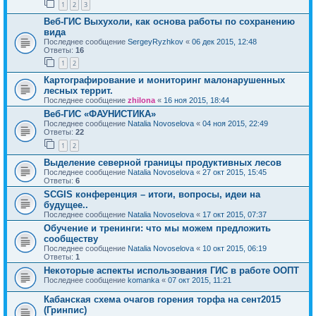
1
2
3
Веб-ГИС Выхухоли, как основа работы по сохранению
вида
Последнее сообщение
SergeyRyzhkov
«
06 дек 2015, 12:48
Ответы:
16
1
2
Картографирование и мониторинг малонарушенных
лесных террит.
Последнее сообщение
zhilona
«
16 ноя 2015, 18:44
Веб-ГИС «ФАУНИСТИКА»
Последнее сообщение
Natalia Novoselova
«
04 ноя 2015, 22:49
Ответы:
22
1
2
Выделение северной границы продуктивных лесов
Последнее сообщение
Natalia Novoselova
«
27 окт 2015, 15:45
Ответы:
6
SCGIS конференция – итоги, вопросы, идеи на
будущее..
Последнее сообщение
Natalia Novoselova
«
17 окт 2015, 07:37
Обучение и тренинги: что мы можем предложить
сообществу
Последнее сообщение
Natalia Novoselova
«
10 окт 2015, 06:19
Ответы:
1
Некоторые аспекты использования ГИС в работе ООПТ
Последнее сообщение
komanka
«
07 окт 2015, 11:21
Кабанская схема очагов горения торфа на сент2015
(Гринпис)