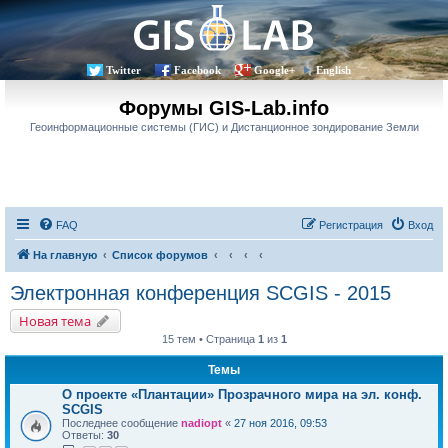
Twitter
Facebook
Google+
English
Форумы GIS-Lab.info
Геоинформационные системы (ГИС) и Дистанционное зондирование Земли
FAQ
Регистрация
Вход
На главную
Список форумов
Электронная конференция SCGIS - 2015
Новая тема
15 тем • Страница
1
из
1
Темы
О проекте «Плантации» Прозрачного мира на эл. конф.
SCGIS
Последнее сообщение
nadiopt
«
27 ноя 2016, 09:53
Ответы:
30