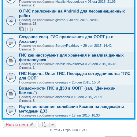
Последнее сообщение
Natalia Novoselova
«
05 окт 2015, 21:03
Ответы:
2
О ГИС приложении на Android для лесоавиационных
работ
Последнее сообщение
gimran
«
30 сен 2015, 20:05
Ответы:
28
1
2
Создание спец. ГИС приложения для ООПТ (н.п.
Алханай)
Последнее сообщение
SergeyRyzhkov
«
29 сен 2015, 14:42
Ответы:
6
ГИС как инструмент для хранения и анализа данных
фотоловушек
Последнее сообщение
Natalia Novoselova
«
28 сен 2015, 06:46
Ответы:
1
ГИС-Нарочь: Опыт ГИС, Площадка сотрудничества "ГИС
для ООП"
Последнее сообщение
greengis
«
25 сен 2015, 15:34
Возможности ГИС и ДЗЗ в ООПТ (зап. "Денежкин
Камень")
Последнее сообщение
akvaanna
«
16 сен 2015, 21:09
Ответы:
8
Изучение влияния колебания Каспия на ландшафты
методами ДЗЗ
Последнее сообщение
greengis
«
17 авг 2015, 18:33
Новая тема
15 тем • Страница
1
из
1