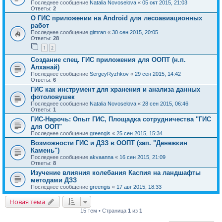
Последнее сообщение
Natalia Novoselova
«
05 окт 2015, 21:03
Ответы:
2
О ГИС приложении на Android для лесоавиационных
работ
Последнее сообщение
gimran
«
30 сен 2015, 20:05
Ответы:
28
1
2
Создание спец. ГИС приложения для ООПТ (н.п.
Алханай)
Последнее сообщение
SergeyRyzhkov
«
29 сен 2015, 14:42
Ответы:
6
ГИС как инструмент для хранения и анализа данных
фотоловушек
Последнее сообщение
Natalia Novoselova
«
28 сен 2015, 06:46
Ответы:
1
ГИС-Нарочь: Опыт ГИС, Площадка сотрудничества "ГИС
для ООП"
Последнее сообщение
greengis
«
25 сен 2015, 15:34
Возможности ГИС и ДЗЗ в ООПТ (зап. "Денежкин
Камень")
Последнее сообщение
akvaanna
«
16 сен 2015, 21:09
Ответы:
8
Изучение влияния колебания Каспия на ландшафты
методами ДЗЗ
Последнее сообщение
greengis
«
17 авг 2015, 18:33
Новая тема
15 тем • Страница
1
из
1