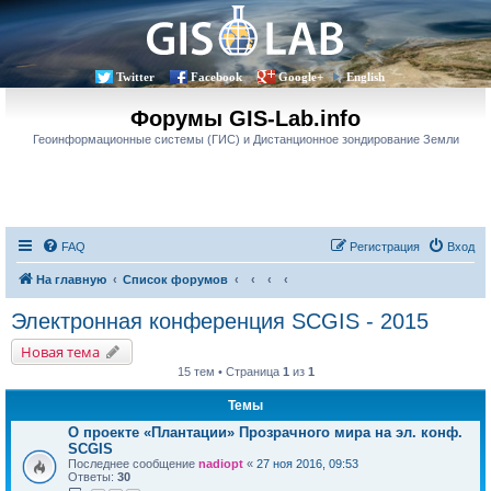
Twitter
Facebook
Google+
English
Форумы GIS-Lab.info
Геоинформационные системы (ГИС) и Дистанционное зондирование Земли
FAQ
Регистрация
Вход
На главную
Список форумов
Электронная конференция SCGIS - 2015
Новая тема
15 тем • Страница
1
из
1
Темы
О проекте «Плантации» Прозрачного мира на эл. конф.
SCGIS
Последнее сообщение
nadiopt
«
27 ноя 2016, 09:53
Ответы:
30