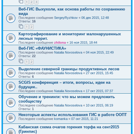
1
2
3
Веб-ГИС Выхухоли, как основа работы по сохранению
вида
Последнее сообщение
SergeyRyzhkov
«
06 дек 2015, 12:48
Ответы:
16
1
2
Картографирование и мониторинг малонарушенных
лесных террит.
Последнее сообщение
zhilona
«
16 ноя 2015, 18:44
Веб-ГИС «ФАУНИСТИКА»
Последнее сообщение
Natalia Novoselova
«
04 ноя 2015, 22:49
Ответы:
22
1
2
Выделение северной границы продуктивных лесов
Последнее сообщение
Natalia Novoselova
«
27 окт 2015, 15:45
Ответы:
6
SCGIS конференция – итоги, вопросы, идеи на
будущее..
Последнее сообщение
Natalia Novoselova
«
17 окт 2015, 07:37
Обучение и тренинги: что мы можем предложить
сообществу
Последнее сообщение
Natalia Novoselova
«
10 окт 2015, 06:19
Ответы:
1
Некоторые аспекты использования ГИС в работе ООПТ
Последнее сообщение
komanka
«
07 окт 2015, 11:21
Кабанская схема очагов горения торфа на сент2015
(Гринпис)