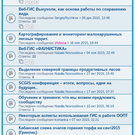
1
2
3
Веб-ГИС Выхухоли, как основа работы по сохранению
вида
Последнее сообщение
SergeyRyzhkov
«
06 дек 2015, 12:48
Ответы:
16
1
2
Картографирование и мониторинг малонарушенных
лесных террит.
Последнее сообщение
zhilona
«
16 ноя 2015, 18:44
Веб-ГИС «ФАУНИСТИКА»
Последнее сообщение
Natalia Novoselova
«
04 ноя 2015, 22:49
Ответы:
22
1
2
Выделение северной границы продуктивных лесов
Последнее сообщение
Natalia Novoselova
«
27 окт 2015, 15:45
Ответы:
6
SCGIS конференция – итоги, вопросы, идеи на
будущее..
Последнее сообщение
Natalia Novoselova
«
17 окт 2015, 07:37
Обучение и тренинги: что мы можем предложить
сообществу
Последнее сообщение
Natalia Novoselova
«
10 окт 2015, 06:19
Ответы:
1
Некоторые аспекты использования ГИС в работе ООПТ
Последнее сообщение
komanka
«
07 окт 2015, 11:21
Кабанская схема очагов горения торфа на сент2015
(Гринпис)