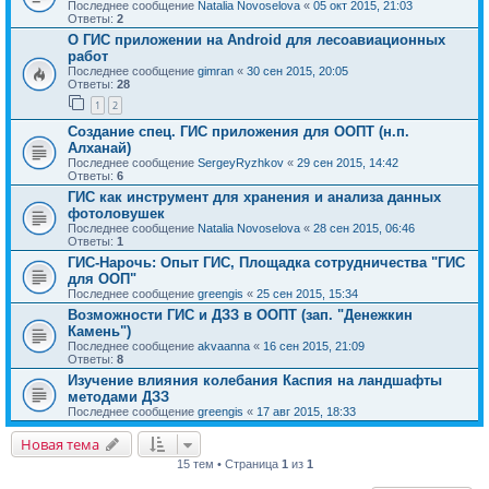
Последнее сообщение
Natalia Novoselova
«
05 окт 2015, 21:03
Ответы:
2
О ГИС приложении на Android для лесоавиационных
работ
Последнее сообщение
gimran
«
30 сен 2015, 20:05
Ответы:
28
1
2
Создание спец. ГИС приложения для ООПТ (н.п.
Алханай)
Последнее сообщение
SergeyRyzhkov
«
29 сен 2015, 14:42
Ответы:
6
ГИС как инструмент для хранения и анализа данных
фотоловушек
Последнее сообщение
Natalia Novoselova
«
28 сен 2015, 06:46
Ответы:
1
ГИС-Нарочь: Опыт ГИС, Площадка сотрудничества "ГИС
для ООП"
Последнее сообщение
greengis
«
25 сен 2015, 15:34
Возможности ГИС и ДЗЗ в ООПТ (зап. "Денежкин
Камень")
Последнее сообщение
akvaanna
«
16 сен 2015, 21:09
Ответы:
8
Изучение влияния колебания Каспия на ландшафты
методами ДЗЗ
Последнее сообщение
greengis
«
17 авг 2015, 18:33
Новая тема
15 тем • Страница
1
из
1