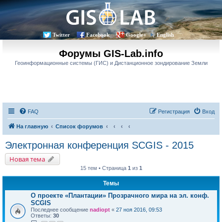
Twitter
Facebook
Google+
English
Форумы GIS-Lab.info
Геоинформационные системы (ГИС) и Дистанционное зондирование Земли
FAQ
Регистрация
Вход
На главную
Список форумов
Электронная конференция SCGIS - 2015
Новая тема
15 тем • Страница
1
из
1
Темы
О проекте «Плантации» Прозрачного мира на эл. конф.
SCGIS
Последнее сообщение
nadiopt
«
27 ноя 2016, 09:53
Ответы:
30