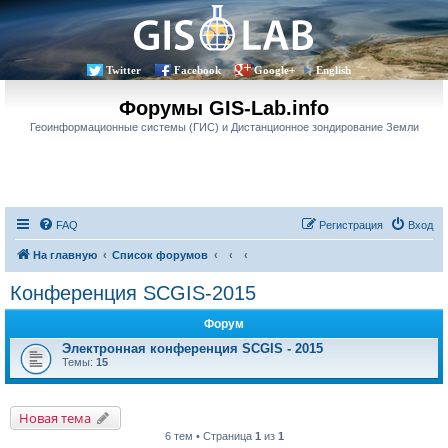
Twitter
Facebook
Google+
English
Форумы GIS-Lab.info
Геоинформационные системы (ГИС) и Дистанционное зондирование Земли
FAQ
Регистрация
Вход
На главную
Список форумов
Конференция SCGIS-2015
Форум
Электронная конференция SCGIS - 2015
Темы:
15
Новая тема
6 тем • Страница
1
из
1