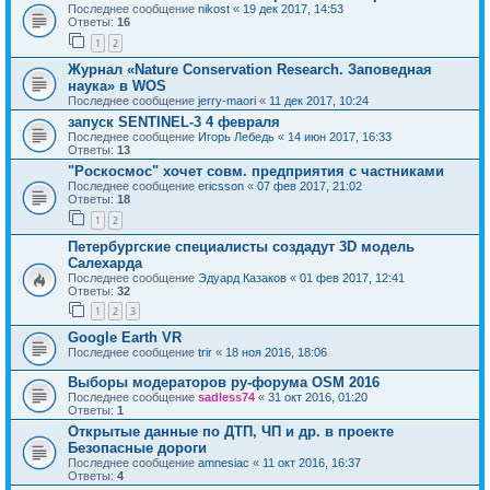
Последнее сообщение
nikost
«
19 дек 2017, 14:53
Ответы:
16
1
2
Журнал «Nature Conservation Research. Заповедная
наука» в WOS
Последнее сообщение
jerry-maori
«
11 дек 2017, 10:24
запуск SENTINEL-3 4 февраля
Последнее сообщение
Игорь Лебедь
«
14 июн 2017, 16:33
Ответы:
13
"Роскосмос" хочет совм. предприятия с частниками
Последнее сообщение
ericsson
«
07 фев 2017, 21:02
Ответы:
18
1
2
Петербургские специалисты создадут 3D модель
Салехарда
Последнее сообщение
Эдуард Казаков
«
01 фев 2017, 12:41
Ответы:
32
1
2
3
Google Earth VR
Последнее сообщение
trir
«
18 ноя 2016, 18:06
Выборы модераторов ру-форума OSM 2016
Последнее сообщение
sadless74
«
31 окт 2016, 01:20
Ответы:
1
Открытые данные по ДТП, ЧП и др. в проекте
Безопасные дороги
Последнее сообщение
amnesiac
«
11 окт 2016, 16:37
Ответы:
4