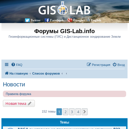
Twitter
Facebook
Google+
English
Форумы GIS-Lab.info
Геоинформационные системы (ГИС) и Дистанционное зондирование Земли
FAQ
Регистрация
Вход
На главную
Список форумов
Новости
Правила форума
Новая тема
1
2
3
4
След.
152 темы
Темы