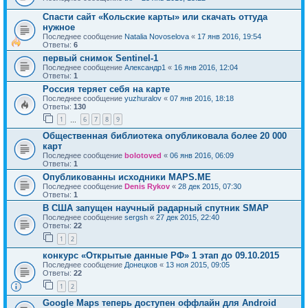
Спасти сайт «Кольские карты» или скачать оттуда
нужное
Последнее сообщение
Natalia Novoselova
«
17 янв 2016, 19:54
Ответы:
6
первый снимок Sentinel-1
Последнее сообщение
Александр1
«
16 янв 2016, 12:04
Ответы:
1
Россия теряет себя на карте
Последнее сообщение
yuzhuralov
«
07 янв 2016, 18:18
Ответы:
130
1
6
7
8
9
…
Общественная библиотека опубликовала более 20 000
карт
Последнее сообщение
bolotoved
«
06 янв 2016, 06:09
Ответы:
1
Опубликованны исходники MAPS.ME
Последнее сообщение
Denis Rykov
«
28 дек 2015, 07:30
Ответы:
1
В США запущен научный радарный спутник SMAP
Последнее сообщение
sergsh
«
27 дек 2015, 22:40
Ответы:
22
1
2
конкурс «Открытые данные РФ» 1 этап до 09.10.2015
Последнее сообщение
Донецков
«
13 ноя 2015, 09:05
Ответы:
22
1
2
Google Maps теперь доступен оффлайн для Android