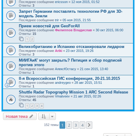
Последнее сообщение
ericsson
«
12 ноя 2015, 01:52
Ответы:
3
Запрет Германии поставлять технологии РФ для 3D-
модель Земли
Последнее сообщение
trir
«
05 ноя 2015, 21:55
Прием новостей для GeoForAll
Последнее сообщение
Филиппов Владислав
«
30 окт 2015, 06:00
Ответы:
15
1
2
Великобританию и Испанию отсканировали лидаром
Последнее сообщение
Ariki
«
23 окт 2015, 19:26
Ответы:
3
МИИГАиК' могут закрыть? Петиция и сбор подписей
против этого
Последнее сообщение
АлексЮстасу
«
21 сен 2015, 13:40
Ответы:
1
II-я Всероссийская ГИС конференция, 20-21.10.2015
Последнее сообщение
andreygeo
«
28 авг 2015, 15:51
Ответы:
1
Shuttle Radar Topography Mission 1 ARC Second Release
Последнее сообщение
Vmatveev
«
21 авг 2015, 02:26
Ответы:
45
1
2
3
4
Новая тема
1
2
3
4
След.
152 темы