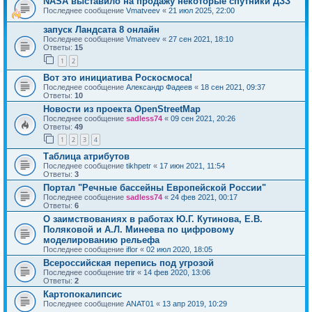
NASA выставило на продажу некоторые спутники ДЗЗ
Последнее сообщение
Vmatveev
«
21 июл 2025, 22:00
запуск Ландсата 8 онлайн
Последнее сообщение
Vmatveev
«
27 сен 2021, 18:10
Ответы:
15
1
2
Вот это инициатива Роскосмоса!
Последнее сообщение
Александр Фадеев
«
18 сен 2021, 09:37
Ответы:
10
Новости из проекта OpenStreetMap
Последнее сообщение
sadless74
«
09 сен 2021, 20:26
Ответы:
49
1
2
3
4
Таблица атрибутов
Последнее сообщение
tikhpetr
«
17 июн 2021, 11:54
Ответы:
3
Портал "Речные бассейны Европейской России"
Последнее сообщение
sadless74
«
24 фев 2021, 00:17
Ответы:
6
О заимствованиях в работах Ю.Г. Кутинова, Е.В.
Поляковой и А.Л. Минеева по цифровому
моделированию рельефа
Последнее сообщение
iflor
«
02 июл 2020, 18:05
Всероссийская перепись под угрозой
Последнее сообщение
trir
«
14 фев 2020, 13:06
Ответы:
2
Картопокалипсис
Последнее сообщение
ANAT01
«
13 апр 2019, 10:29