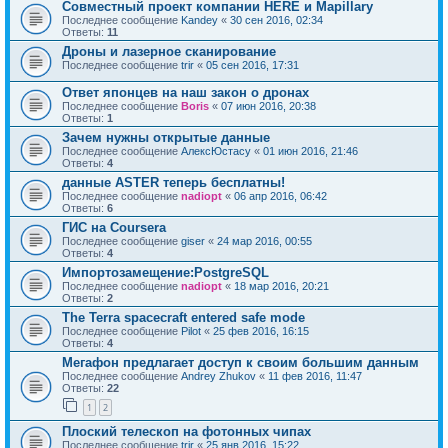
Совместный проект компании HERE и Mapillary
Последнее сообщение
Kandey
«
30 сен 2016, 02:34
Ответы:
11
Дроны и лазерное сканирование
Последнее сообщение
trir
«
05 сен 2016, 17:31
Ответ японцев на наш закон о дронах
Последнее сообщение
Boris
«
07 июн 2016, 20:38
Ответы:
1
Зачем нужны открытые данные
Последнее сообщение
АлексЮстасу
«
01 июн 2016, 21:46
Ответы:
4
данные ASTER теперь бесплатны!
Последнее сообщение
nadiopt
«
06 апр 2016, 06:42
Ответы:
6
ГИС на Coursera
Последнее сообщение
giser
«
24 мар 2016, 00:55
Ответы:
4
Импортозамещение:PostgreSQL
Последнее сообщение
nadiopt
«
18 мар 2016, 20:21
Ответы:
2
The Terra spacecraft entered safe mode
Последнее сообщение
Pilot
«
25 фев 2016, 16:15
Ответы:
4
Мегафон предлагает доступ к своим большим данным
Последнее сообщение
Andrey Zhukov
«
11 фев 2016, 11:47
Ответы:
22
1
2
Плоский телескоп на фотонных чипах
Последнее сообщение
trir
«
25 янв 2016, 15:22