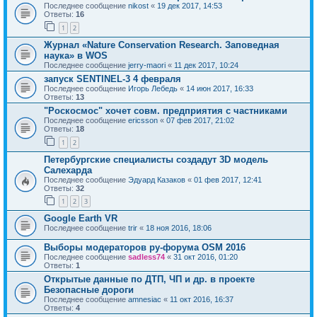
Последнее сообщение
nikost
«
19 дек 2017, 14:53
Ответы:
16
1
2
Журнал «Nature Conservation Research. Заповедная
наука» в WOS
Последнее сообщение
jerry-maori
«
11 дек 2017, 10:24
запуск SENTINEL-3 4 февраля
Последнее сообщение
Игорь Лебедь
«
14 июн 2017, 16:33
Ответы:
13
"Роскосмос" хочет совм. предприятия с частниками
Последнее сообщение
ericsson
«
07 фев 2017, 21:02
Ответы:
18
1
2
Петербургские специалисты создадут 3D модель
Салехарда
Последнее сообщение
Эдуард Казаков
«
01 фев 2017, 12:41
Ответы:
32
1
2
3
Google Earth VR
Последнее сообщение
trir
«
18 ноя 2016, 18:06
Выборы модераторов ру-форума OSM 2016
Последнее сообщение
sadless74
«
31 окт 2016, 01:20
Ответы:
1
Открытые данные по ДТП, ЧП и др. в проекте
Безопасные дороги
Последнее сообщение
amnesiac
«
11 окт 2016, 16:37
Ответы:
4