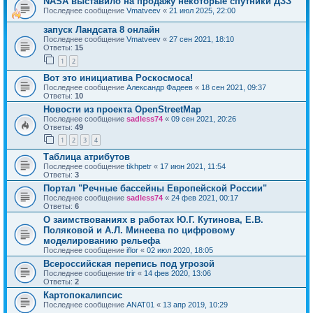
NASA выставило на продажу некоторые спутники ДЗЗ
Последнее сообщение
Vmatveev
«
21 июл 2025, 22:00
запуск Ландсата 8 онлайн
Последнее сообщение
Vmatveev
«
27 сен 2021, 18:10
Ответы:
15
1
2
Вот это инициатива Роскосмоса!
Последнее сообщение
Александр Фадеев
«
18 сен 2021, 09:37
Ответы:
10
Новости из проекта OpenStreetMap
Последнее сообщение
sadless74
«
09 сен 2021, 20:26
Ответы:
49
1
2
3
4
Таблица атрибутов
Последнее сообщение
tikhpetr
«
17 июн 2021, 11:54
Ответы:
3
Портал "Речные бассейны Европейской России"
Последнее сообщение
sadless74
«
24 фев 2021, 00:17
Ответы:
6
О заимствованиях в работах Ю.Г. Кутинова, Е.В.
Поляковой и А.Л. Минеева по цифровому
моделированию рельефа
Последнее сообщение
iflor
«
02 июл 2020, 18:05
Всероссийская перепись под угрозой
Последнее сообщение
trir
«
14 фев 2020, 13:06
Ответы:
2
Картопокалипсис
Последнее сообщение
ANAT01
«
13 апр 2019, 10:29