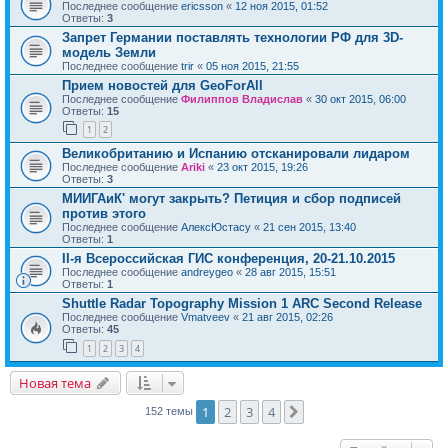
Последнее сообщение
ericsson
«
12 ноя 2015, 01:52
Ответы:
3
Запрет Германии поставлять технологии РФ для 3D-
модель Земли
Последнее сообщение
trir
«
05 ноя 2015, 21:55
Прием новостей для GeoForAll
Последнее сообщение
Филиппов Владислав
«
30 окт 2015, 06:00
Ответы:
15
1
2
Великобританию и Испанию отсканировали лидаром
Последнее сообщение
Ariki
«
23 окт 2015, 19:26
Ответы:
3
МИИГАиК' могут закрыть? Петиция и сбор подписей
против этого
Последнее сообщение
АлексЮстасу
«
21 сен 2015, 13:40
Ответы:
1
II-я Всероссийская ГИС конференция, 20-21.10.2015
Последнее сообщение
andreygeo
«
28 авг 2015, 15:51
Ответы:
1
Shuttle Radar Topography Mission 1 ARC Second Release
Последнее сообщение
Vmatveev
«
21 авг 2015, 02:26
Ответы:
45
1
2
3
4
Новая тема
1
2
3
4
След.
152 темы