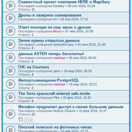
Совместный проект компании HERE и Mapillary
Последнее сообщение
Kandey
«
30 сен 2016, 02:34
Ответы:
11
Дроны и лазерное сканирование
Последнее сообщение
trir
«
05 сен 2016, 17:31
Ответ японцев на наш закон о дронах
Последнее сообщение
Boris
«
07 июн 2016, 20:38
Ответы:
1
Зачем нужны открытые данные
Последнее сообщение
АлексЮстасу
«
01 июн 2016, 21:46
Ответы:
4
данные ASTER теперь бесплатны!
Последнее сообщение
nadiopt
«
06 апр 2016, 06:42
Ответы:
6
ГИС на Coursera
Последнее сообщение
giser
«
24 мар 2016, 00:55
Ответы:
4
Импортозамещение:PostgreSQL
Последнее сообщение
nadiopt
«
18 мар 2016, 20:21
Ответы:
2
The Terra spacecraft entered safe mode
Последнее сообщение
Pilot
«
25 фев 2016, 16:15
Ответы:
4
Мегафон предлагает доступ к своим большим данным
Последнее сообщение
Andrey Zhukov
«
11 фев 2016, 11:47
Ответы:
22
1
2
Плоский телескоп на фотонных чипах
Последнее сообщение
trir
«
25 янв 2016, 15:22