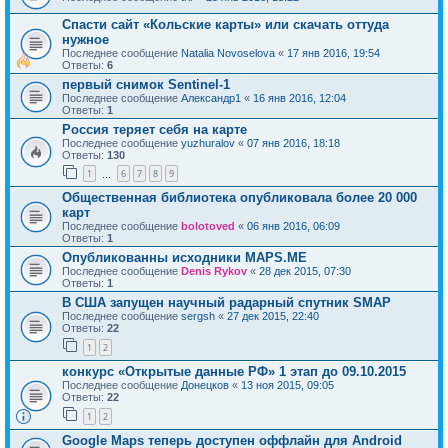
Спасти сайт «Кольские карты» или скачать оттуда
нужное
Последнее сообщение
Natalia Novoselova
«
17 янв 2016, 19:54
Ответы:
6
первый снимок Sentinel-1
Последнее сообщение
Александр1
«
16 янв 2016, 12:04
Ответы:
1
Россия теряет себя на карте
Последнее сообщение
yuzhuralov
«
07 янв 2016, 18:18
Ответы:
130
1
6
7
8
9
…
Общественная библиотека опубликовала более 20 000
карт
Последнее сообщение
bolotoved
«
06 янв 2016, 06:09
Ответы:
1
Опубликованны исходники MAPS.ME
Последнее сообщение
Denis Rykov
«
28 дек 2015, 07:30
Ответы:
1
В США запущен научный радарный спутник SMAP
Последнее сообщение
sergsh
«
27 дек 2015, 22:40
Ответы:
22
1
2
конкурс «Открытые данные РФ» 1 этап до 09.10.2015
Последнее сообщение
Донецков
«
13 ноя 2015, 09:05
Ответы:
22
1
2
Google Maps теперь доступен оффлайн для Android