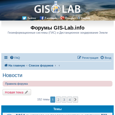
Twitter
Facebook
Google+
English
Форумы GIS-Lab.info
Геоинформационные системы (ГИС) и Дистанционное зондирование Земли
FAQ
Регистрация
Вход
На главную
Список форумов
Новости
Правила форума
Новая тема
1
2
3
4
След.
152 темы
Темы