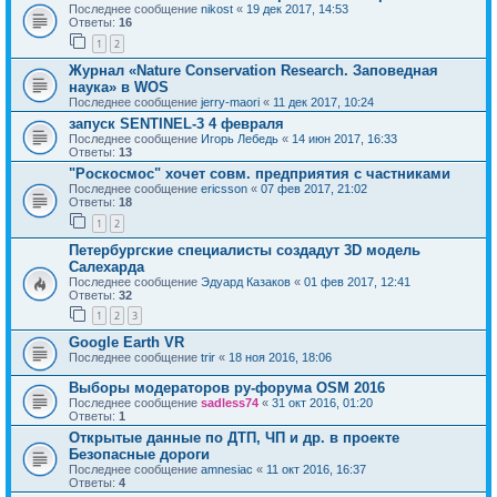
Последнее сообщение
nikost
«
19 дек 2017, 14:53
Ответы:
16
1
2
Журнал «Nature Conservation Research. Заповедная
наука» в WOS
Последнее сообщение
jerry-maori
«
11 дек 2017, 10:24
запуск SENTINEL-3 4 февраля
Последнее сообщение
Игорь Лебедь
«
14 июн 2017, 16:33
Ответы:
13
"Роскосмос" хочет совм. предприятия с частниками
Последнее сообщение
ericsson
«
07 фев 2017, 21:02
Ответы:
18
1
2
Петербургские специалисты создадут 3D модель
Салехарда
Последнее сообщение
Эдуард Казаков
«
01 фев 2017, 12:41
Ответы:
32
1
2
3
Google Earth VR
Последнее сообщение
trir
«
18 ноя 2016, 18:06
Выборы модераторов ру-форума OSM 2016
Последнее сообщение
sadless74
«
31 окт 2016, 01:20
Ответы:
1
Открытые данные по ДТП, ЧП и др. в проекте
Безопасные дороги
Последнее сообщение
amnesiac
«
11 окт 2016, 16:37
Ответы:
4