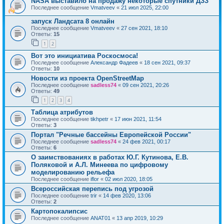
NASA выставило на продажу некоторые спутники ДЗЗ
Последнее сообщение
Vmatveev
«
21 июл 2025, 22:00
запуск Ландсата 8 онлайн
Последнее сообщение
Vmatveev
«
27 сен 2021, 18:10
Ответы:
15
1
2
Вот это инициатива Роскосмоса!
Последнее сообщение
Александр Фадеев
«
18 сен 2021, 09:37
Ответы:
10
Новости из проекта OpenStreetMap
Последнее сообщение
sadless74
«
09 сен 2021, 20:26
Ответы:
49
1
2
3
4
Таблица атрибутов
Последнее сообщение
tikhpetr
«
17 июн 2021, 11:54
Ответы:
3
Портал "Речные бассейны Европейской России"
Последнее сообщение
sadless74
«
24 фев 2021, 00:17
Ответы:
6
О заимствованиях в работах Ю.Г. Кутинова, Е.В.
Поляковой и А.Л. Минеева по цифровому
моделированию рельефа
Последнее сообщение
iflor
«
02 июл 2020, 18:05
Всероссийская перепись под угрозой
Последнее сообщение
trir
«
14 фев 2020, 13:06
Ответы:
2
Картопокалипсис
Последнее сообщение
ANAT01
«
13 апр 2019, 10:29