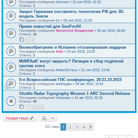
Последнее сообщение
ericsson
«
12 ноя 2015, 01:52
Ответы:
3
Запрет Германии поставлять технологии РФ для 3D-
модель Земли
Последнее сообщение
trir
«
05 ноя 2015, 21:55
Прием новостей для GeoForAll
Последнее сообщение
Филиппов Владислав
«
30 окт 2015, 06:00
Ответы:
15
1
2
Великобританию и Испанию отсканировали лидаром
Последнее сообщение
Ariki
«
23 окт 2015, 19:26
Ответы:
3
МИИГАиК' могут закрыть? Петиция и сбор подписей
против этого
Последнее сообщение
АлексЮстасу
«
21 сен 2015, 13:40
Ответы:
1
II-я Всероссийская ГИС конференция, 20-21.10.2015
Последнее сообщение
andreygeo
«
28 авг 2015, 15:51
Ответы:
1
Shuttle Radar Topography Mission 1 ARC Second Release
Последнее сообщение
Vmatveev
«
21 авг 2015, 02:26
Ответы:
45
1
2
3
4
Новая тема
1
2
3
4
След.
152 темы