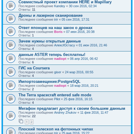
Совместный проект компании HERE и Mapillary
Последнее сообщение
Kandey
«
30 сен 2016, 02:34
Ответы:
11
Дроны и лазерное сканирование
Последнее сообщение
trir
«
05 сен 2016, 17:31
Ответ японцев на наш закон о дронах
Последнее сообщение
Boris
«
07 июн 2016, 20:38
Ответы:
1
Зачем нужны открытые данные
Последнее сообщение
АлексЮстасу
«
01 июн 2016, 21:46
Ответы:
4
данные ASTER теперь бесплатны!
Последнее сообщение
nadiopt
«
06 апр 2016, 06:42
Ответы:
6
ГИС на Coursera
Последнее сообщение
giser
«
24 мар 2016, 00:55
Ответы:
4
Импортозамещение:PostgreSQL
Последнее сообщение
nadiopt
«
18 мар 2016, 20:21
Ответы:
2
The Terra spacecraft entered safe mode
Последнее сообщение
Pilot
«
25 фев 2016, 16:15
Ответы:
4
Мегафон предлагает доступ к своим большим данным
Последнее сообщение
Andrey Zhukov
«
11 фев 2016, 11:47
Ответы:
22
1
2
Плоский телескоп на фотонных чипах
Последнее сообщение
trir
«
25 янв 2016, 15:22