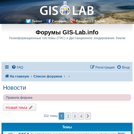
Twitter
Facebook
Google+
English
Форумы GIS-Lab.info
Геоинформационные системы (ГИС) и Дистанционное зондирование Земли
FAQ
Регистрация
Вход
На главную
Список форумов
Новости
Правила форума
Новая тема
1
2
3
4
След.
152 темы
Темы