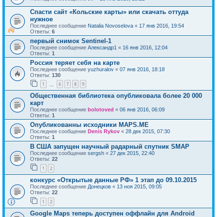
Спасти сайт «Кольские карты» или скачать оттуда
нужное
Последнее сообщение
Natalia Novoselova
«
17 янв 2016, 19:54
Ответы:
6
первый снимок Sentinel-1
Последнее сообщение
Александр1
«
16 янв 2016, 12:04
Ответы:
1
Россия теряет себя на карте
Последнее сообщение
yuzhuralov
«
07 янв 2016, 18:18
Ответы:
130
1
6
7
8
9
…
Общественная библиотека опубликовала более 20 000
карт
Последнее сообщение
bolotoved
«
06 янв 2016, 06:09
Ответы:
1
Опубликованны исходники MAPS.ME
Последнее сообщение
Denis Rykov
«
28 дек 2015, 07:30
Ответы:
1
В США запущен научный радарный спутник SMAP
Последнее сообщение
sergsh
«
27 дек 2015, 22:40
Ответы:
22
1
2
конкурс «Открытые данные РФ» 1 этап до 09.10.2015
Последнее сообщение
Донецков
«
13 ноя 2015, 09:05
Ответы:
22
1
2
Google Maps теперь доступен оффлайн для Android