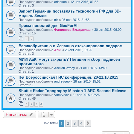
Последнее сообщение
ericsson
«
12 ноя 2015, 01:52
Ответы:
3
Запрет Германии поставлять технологии РФ для 3D-
модель Земли
Последнее сообщение
trir
«
05 ноя 2015, 21:55
Прием новостей для GeoForAll
Последнее сообщение
Филиппов Владислав
«
30 окт 2015, 06:00
Ответы:
15
1
2
Великобританию и Испанию отсканировали лидаром
Последнее сообщение
Ariki
«
23 окт 2015, 19:26
Ответы:
3
МИИГАиК' могут закрыть? Петиция и сбор подписей
против этого
Последнее сообщение
АлексЮстасу
«
21 сен 2015, 13:40
Ответы:
1
II-я Всероссийская ГИС конференция, 20-21.10.2015
Последнее сообщение
andreygeo
«
28 авг 2015, 15:51
Ответы:
1
Shuttle Radar Topography Mission 1 ARC Second Release
Последнее сообщение
Vmatveev
«
21 авг 2015, 02:26
Ответы:
45
1
2
3
4
Новая тема
1
2
3
4
След.
152 темы