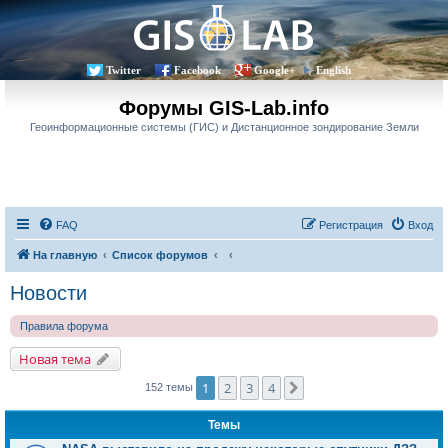
Twitter
Facebook
Google+
English
Форумы GIS-Lab.info
Геоинформационные системы (ГИС) и Дистанционное зондирование Земли
FAQ
Регистрация
Вход
На главную
Список форумов
Новости
Правила форума
Новая тема
1
2
3
4
След.
152 темы
Темы