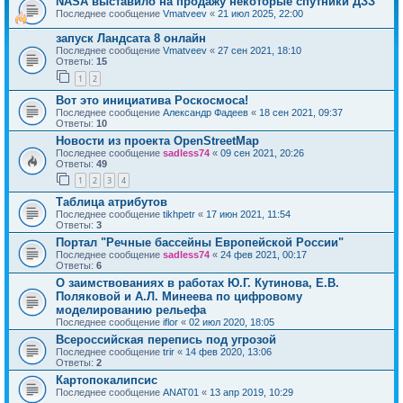
NASA выставило на продажу некоторые спутники ДЗЗ
Последнее сообщение
Vmatveev
«
21 июл 2025, 22:00
запуск Ландсата 8 онлайн
Последнее сообщение
Vmatveev
«
27 сен 2021, 18:10
Ответы:
15
1
2
Вот это инициатива Роскосмоса!
Последнее сообщение
Александр Фадеев
«
18 сен 2021, 09:37
Ответы:
10
Новости из проекта OpenStreetMap
Последнее сообщение
sadless74
«
09 сен 2021, 20:26
Ответы:
49
1
2
3
4
Таблица атрибутов
Последнее сообщение
tikhpetr
«
17 июн 2021, 11:54
Ответы:
3
Портал "Речные бассейны Европейской России"
Последнее сообщение
sadless74
«
24 фев 2021, 00:17
Ответы:
6
О заимствованиях в работах Ю.Г. Кутинова, Е.В.
Поляковой и А.Л. Минеева по цифровому
моделированию рельефа
Последнее сообщение
iflor
«
02 июл 2020, 18:05
Всероссийская перепись под угрозой
Последнее сообщение
trir
«
14 фев 2020, 13:06
Ответы:
2
Картопокалипсис
Последнее сообщение
ANAT01
«
13 апр 2019, 10:29