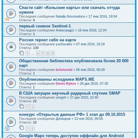
Спасти сайт «Кольские карты» или скачать оттуда
нужное
Последнее сообщение
Natalia Novoselova
«
17 янв 2016, 19:54
Ответы:
6
первый снимок Sentinel-1
Последнее сообщение
Александр1
«
16 янв 2016, 12:04
Ответы:
1
Россия теряет себя на карте
Последнее сообщение
yuzhuralov
«
07 янв 2016, 18:18
Ответы:
130
1
6
7
8
9
…
Общественная библиотека опубликовала более 20 000
карт
Последнее сообщение
bolotoved
«
06 янв 2016, 06:09
Ответы:
1
Опубликованны исходники MAPS.ME
Последнее сообщение
Denis Rykov
«
28 дек 2015, 07:30
Ответы:
1
В США запущен научный радарный спутник SMAP
Последнее сообщение
sergsh
«
27 дек 2015, 22:40
Ответы:
22
1
2
конкурс «Открытые данные РФ» 1 этап до 09.10.2015
Последнее сообщение
Донецков
«
13 ноя 2015, 09:05
Ответы:
22
1
2
Google Maps теперь доступен оффлайн для Android