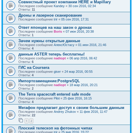
Совместный проект компании HERE и Mapillary
Последнее сообщение
Kandey
«
30 сен 2016, 02:34
Ответы:
11
Дроны и лазерное сканирование
Последнее сообщение
trir
«
05 сен 2016, 17:31
Ответ японцев на наш закон о дронах
Последнее сообщение
Boris
«
07 июн 2016, 20:38
Ответы:
1
Зачем нужны открытые данные
Последнее сообщение
АлексЮстасу
«
01 июн 2016, 21:46
Ответы:
4
данные ASTER теперь бесплатны!
Последнее сообщение
nadiopt
«
06 апр 2016, 06:42
Ответы:
6
ГИС на Coursera
Последнее сообщение
giser
«
24 мар 2016, 00:55
Ответы:
4
Импортозамещение:PostgreSQL
Последнее сообщение
nadiopt
«
18 мар 2016, 20:21
Ответы:
2
The Terra spacecraft entered safe mode
Последнее сообщение
Pilot
«
25 фев 2016, 16:15
Ответы:
4
Мегафон предлагает доступ к своим большим данным
Последнее сообщение
Andrey Zhukov
«
11 фев 2016, 11:47
Ответы:
22
1
2
Плоский телескоп на фотонных чипах
Последнее сообщение
trir
«
25 янв 2016, 15:22