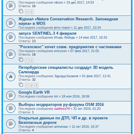
Последнее сообщение
nikost
«
19 дек 2017, 14:53
Ответы:
16
1
2
Журнал «Nature Conservation Research. Заповедная
наука» в WOS
Последнее сообщение
jerry-maori
«
11 дек 2017, 10:24
запуск SENTINEL-3 4 февраля
Последнее сообщение
Игорь Лебедь
«
14 июн 2017, 16:33
Ответы:
13
"Роскосмос" хочет совм. предприятия с частниками
Последнее сообщение
ericsson
«
07 фев 2017, 21:02
Ответы:
18
1
2
Петербургские специалисты создадут 3D модель
Салехарда
Последнее сообщение
Эдуард Казаков
«
01 фев 2017, 12:41
Ответы:
32
1
2
3
Google Earth VR
Последнее сообщение
trir
«
18 ноя 2016, 18:06
Выборы модераторов ру-форума OSM 2016
Последнее сообщение
sadless74
«
31 окт 2016, 01:20
Ответы:
1
Открытые данные по ДТП, ЧП и др. в проекте
Безопасные дороги
Последнее сообщение
amnesiac
«
11 окт 2016, 16:37
Ответы:
4