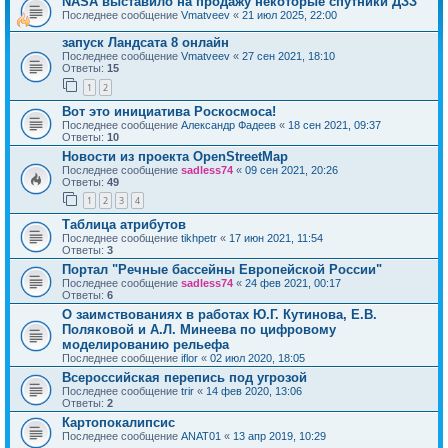
NASA выставило на продажу некоторые спутники ДЗЗ
Последнее сообщение
Vmatveev
«
21 июл 2025, 22:00
запуск Ландсата 8 онлайн
Последнее сообщение
Vmatveev
«
27 сен 2021, 18:10
Ответы:
15
1
2
Вот это инициатива Роскосмоса!
Последнее сообщение
Александр Фадеев
«
18 сен 2021, 09:37
Ответы:
10
Новости из проекта OpenStreetMap
Последнее сообщение
sadless74
«
09 сен 2021, 20:26
Ответы:
49
1
2
3
4
Таблица атрибутов
Последнее сообщение
tikhpetr
«
17 июн 2021, 11:54
Ответы:
3
Портал "Речные бассейны Европейской России"
Последнее сообщение
sadless74
«
24 фев 2021, 00:17
Ответы:
6
О заимствованиях в работах Ю.Г. Кутинова, Е.В.
Поляковой и А.Л. Минеева по цифровому
моделированию рельефа
Последнее сообщение
iflor
«
02 июл 2020, 18:05
Всероссийская перепись под угрозой
Последнее сообщение
trir
«
14 фев 2020, 13:06
Ответы:
2
Картопокалипсис
Последнее сообщение
ANAT01
«
13 апр 2019, 10:29