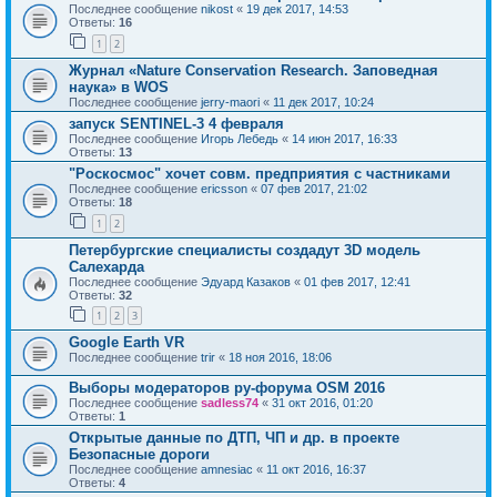
Последнее сообщение
nikost
«
19 дек 2017, 14:53
Ответы:
16
1
2
Журнал «Nature Conservation Research. Заповедная
наука» в WOS
Последнее сообщение
jerry-maori
«
11 дек 2017, 10:24
запуск SENTINEL-3 4 февраля
Последнее сообщение
Игорь Лебедь
«
14 июн 2017, 16:33
Ответы:
13
"Роскосмос" хочет совм. предприятия с частниками
Последнее сообщение
ericsson
«
07 фев 2017, 21:02
Ответы:
18
1
2
Петербургские специалисты создадут 3D модель
Салехарда
Последнее сообщение
Эдуард Казаков
«
01 фев 2017, 12:41
Ответы:
32
1
2
3
Google Earth VR
Последнее сообщение
trir
«
18 ноя 2016, 18:06
Выборы модераторов ру-форума OSM 2016
Последнее сообщение
sadless74
«
31 окт 2016, 01:20
Ответы:
1
Открытые данные по ДТП, ЧП и др. в проекте
Безопасные дороги
Последнее сообщение
amnesiac
«
11 окт 2016, 16:37
Ответы:
4