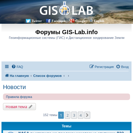
Twitter
Facebook
Google+
English
Форумы GIS-Lab.info
Геоинформационные системы (ГИС) и Дистанционное зондирование Земли
FAQ
Регистрация
Вход
На главную
Список форумов
Новости
Правила форума
Новая тема
1
2
3
4
След.
152 темы
Темы