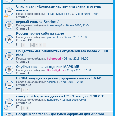
Спасти сайт «Кольские карты» или скачать оттуда
нужное
Последнее сообщение
Natalia Novoselova
«
17 янв 2016, 19:54
Ответы:
6
первый снимок Sentinel-1
Последнее сообщение
Александр1
«
16 янв 2016, 12:04
Ответы:
1
Россия теряет себя на карте
Последнее сообщение
yuzhuralov
«
07 янв 2016, 18:18
Ответы:
130
1
6
7
8
9
…
Общественная библиотека опубликовала более 20 000
карт
Последнее сообщение
bolotoved
«
06 янв 2016, 06:09
Ответы:
1
Опубликованны исходники MAPS.ME
Последнее сообщение
Denis Rykov
«
28 дек 2015, 07:30
Ответы:
1
В США запущен научный радарный спутник SMAP
Последнее сообщение
sergsh
«
27 дек 2015, 22:40
Ответы:
22
1
2
конкурс «Открытые данные РФ» 1 этап до 09.10.2015
Последнее сообщение
Донецков
«
13 ноя 2015, 09:05
Ответы:
22
1
2
Google Maps теперь доступен оффлайн для Android