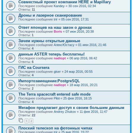
Совместный проект компании HERE и Mapillary
Последнее сообщение
Kandey
«
30 сен 2016, 02:34
Ответы:
11
Дроны и лазерное сканирование
Последнее сообщение
trir
«
05 сен 2016, 17:31
Ответ японцев на наш закон о дронах
Последнее сообщение
Boris
«
07 июн 2016, 20:38
Ответы:
1
Зачем нужны открытые данные
Последнее сообщение
АлексЮстасу
«
01 июн 2016, 21:46
Ответы:
4
данные ASTER теперь бесплатны!
Последнее сообщение
nadiopt
«
06 апр 2016, 06:42
Ответы:
6
ГИС на Coursera
Последнее сообщение
giser
«
24 мар 2016, 00:55
Ответы:
4
Импортозамещение:PostgreSQL
Последнее сообщение
nadiopt
«
18 мар 2016, 20:21
Ответы:
2
The Terra spacecraft entered safe mode
Последнее сообщение
Pilot
«
25 фев 2016, 16:15
Ответы:
4
Мегафон предлагает доступ к своим большим данным
Последнее сообщение
Andrey Zhukov
«
11 фев 2016, 11:47
Ответы:
22
1
2
Плоский телескоп на фотонных чипах
Последнее сообщение
trir
«
25 янв 2016, 15:22