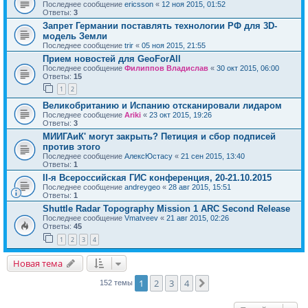
Последнее сообщение
ericsson
«
12 ноя 2015, 01:52
Ответы:
3
Запрет Германии поставлять технологии РФ для 3D-
модель Земли
Последнее сообщение
trir
«
05 ноя 2015, 21:55
Прием новостей для GeoForAll
Последнее сообщение
Филиппов Владислав
«
30 окт 2015, 06:00
Ответы:
15
1
2
Великобританию и Испанию отсканировали лидаром
Последнее сообщение
Ariki
«
23 окт 2015, 19:26
Ответы:
3
МИИГАиК' могут закрыть? Петиция и сбор подписей
против этого
Последнее сообщение
АлексЮстасу
«
21 сен 2015, 13:40
Ответы:
1
II-я Всероссийская ГИС конференция, 20-21.10.2015
Последнее сообщение
andreygeo
«
28 авг 2015, 15:51
Ответы:
1
Shuttle Radar Topography Mission 1 ARC Second Release
Последнее сообщение
Vmatveev
«
21 авг 2015, 02:26
Ответы:
45
1
2
3
4
Новая тема
1
2
3
4
След.
152 темы