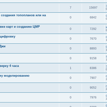
7
15697
 создания топопланов или на
0
6842
вке карт и созданию ЦМР
0
7292
оцифровку
0
7670
1
йДжи
0
8893
0
9158
верку 4 часа
1
8386
ому моделированию
0
7907
0
9052
0
7976