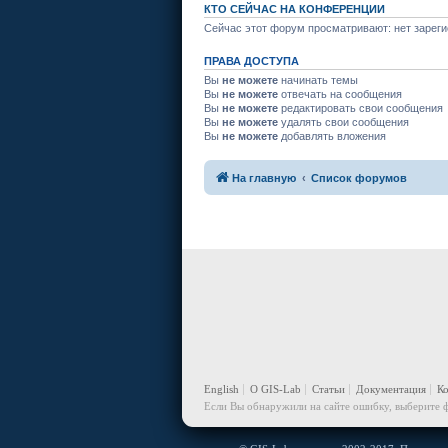
КТО СЕЙЧАС НА КОНФЕРЕНЦИИ
Сейчас этот форум просматривают: нет зареги
ПРАВА ДОСТУПА
Вы
не можете
начинать темы
Вы
не можете
отвечать на сообщения
Вы
не можете
редактировать свои сообщения
Вы
не можете
удалять свои сообщения
Вы
не можете
добавлять вложения
На главную
Список форумов
English
О GIS-Lab
Статьи
Документация
К
Если Вы обнаружили на сайте ошибку, выберите ф