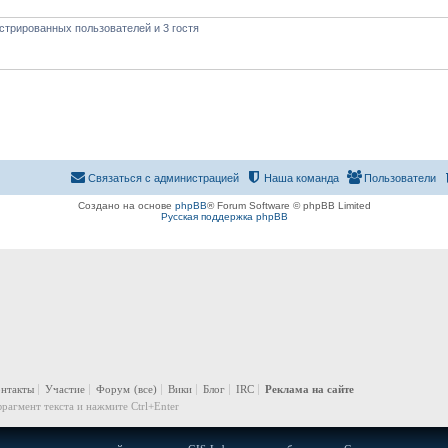
стрированных пользователей и 3 гостя
Связаться с администрацией
Наша команда
Пользователи
Создано на основе
phpBB
® Forum Software © phpBB Limited
Русская поддержка phpBB
онтакты
Участие
Форум
(все)
Вики
Блог
IRC
Реклама на сайте
рагмент текста и нажмите Ctrl+Enter