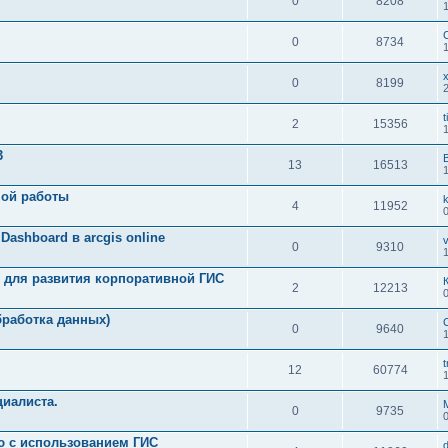
0
8208
0
8734
x
0
8199
t
2
15356
3
B
13
16513
ной работы
4
11952
Dashboard в arcgis online
v
0
9310
 для развития корпоративной ГИС
2
12213
бработка данных)
0
9640
t
12
60774
циалиста.
0
9735
ю с использованием ГИС