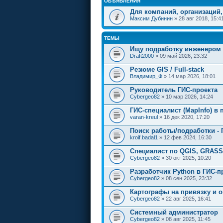
ОБЪЯВЛЕНИЯ
Для компаний, организаций,
Максим Дубинин
» 28 авг 2018, 15:4
ТЕМЫ
Ищу подработку инженером 
Draft2000
» 09 май 2026, 23:32
Резюме GIS / Full-stack
Владимир_Ф
» 14 мар 2026, 18:01
Руководитель ГИС-проекта
Cybergeo82
» 10 мар 2026, 14:24
ГИС-специалист (MapInfo) в
varan-kreul
» 16 дек 2020, 17:20
Поиск работы/подработки - 
kroif.badal1
» 12 фев 2024, 16:30
Специалист по QGIS, GRASS
Cybergeo82
» 30 окт 2025, 10:20
Разработчик Python в ГИС-
Cybergeo82
» 08 сен 2025, 23:32
Картографы на привязку и 
Cybergeo82
» 22 авг 2025, 16:41
Системный администратор
Cybergeo82
» 08 авг 2025, 11:45