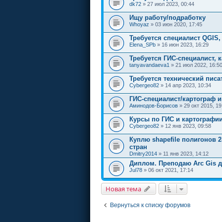
dk72
» 27 июл 2023, 00:44
Ищу работу/подработку
Whoyaz
» 03 июн 2020, 17:45
Требуется специалист QGIS,
Elena_SPb
» 16 июн 2023, 16:29
Требуется ГИС-специалист, 
tanyavandaeva1
» 21 июл 2022, 16:5
Требуется технический писа
Cybergeo82
» 14 апр 2023, 10:34
ГИС-специалист/картограф и
Аминодов-Борисов
» 29 окт 2015, 19
Курсы по ГИС и картографи
Cybergeo82
» 12 янв 2023, 09:58
Куплю shapefile полигонов 2
стран
Dmitry2014
» 11 янв 2023, 14:12
Диплом. Преподаю Arc Gis д
Jul78
» 06 окт 2021, 17:14
Новая тема
Вернуться к списку форумов