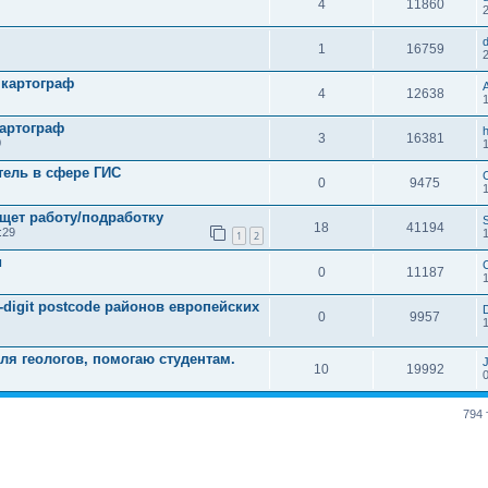
4
11860
1
16759
 картограф
4
12638
картограф
3
16381
0
тель в сфере ГИС
0
9475
щет работу/подработку
18
41194
:29
1
2
и
0
11187
-digit postcode районов европейских
0
9957
ля геологов, помогаю студентам.
10
19992
794