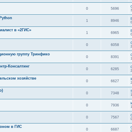
0
5696
Python
1
8946
иалист в «2ГИС»
1
6965
0
6058
ционную группу Тринфико
0
8391
ентр-Консалтинг
0
6285
ельском хозяйстве
I
0
6627
о)
0
7348
0
7936
0
7567
лоном в ГИС
0
6687