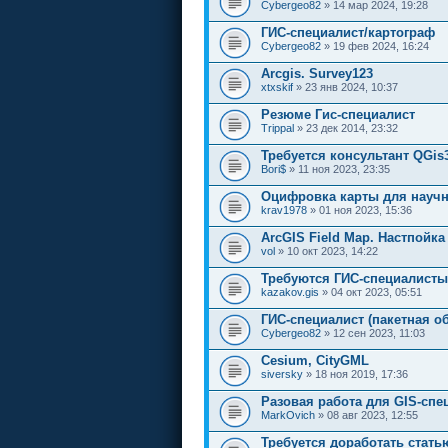
Cybergeo82
» 14 мар 2024, 19:28
ГИС-специалист/картограф
Cybergeo82
» 19 фев 2024, 16:24
Arcgis. Survey123
xtxskif
» 23 янв 2024, 10:37
Резюме Гис-специалист
Trippal
» 23 дек 2014, 23:32
Требуется консультант QGis
Bori$
» 11 ноя 2023, 23:35
Оцифровка карты для науч
krav1978
» 01 ноя 2023, 15:36
ArcGIS Field Map. Настпойка 
vol
» 10 окт 2023, 14:22
Требуются ГИС-специалисты
kazakov.gis
» 04 окт 2023, 05:51
ГИС-специалист (пакетная о
Cybergeo82
» 12 сен 2023, 11:03
Cesium, CityGML
siversky
» 18 ноя 2019, 17:36
Разовая работа для GIS-спе
MarkOvich
» 08 авг 2023, 12:55
Требуется доработать стать