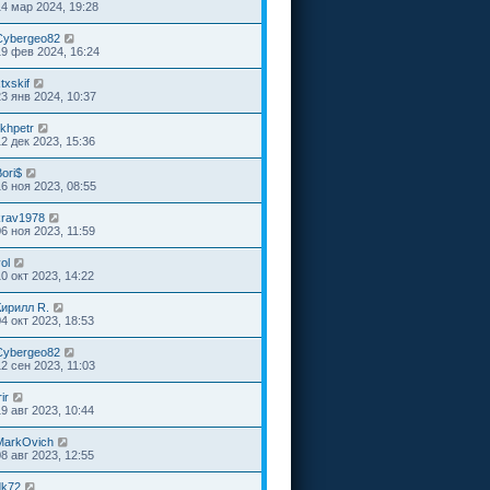
14 мар 2024, 19:28
Cybergeo82
19 фев 2024, 16:24
txskif
23 янв 2024, 10:37
ikhpetr
12 дек 2023, 15:36
ori$
16 ноя 2023, 08:55
krav1978
06 ноя 2023, 11:59
ol
10 окт 2023, 14:22
Кирилл R.
04 окт 2023, 18:53
Cybergeo82
12 сен 2023, 11:03
rir
19 авг 2023, 10:44
MarkOvich
08 авг 2023, 12:55
dk72