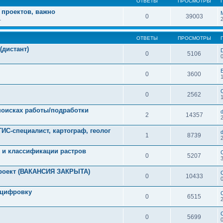
ОТВЕТЫ
ПРОСМОТРЫ
 проектов, важно
0
39003
1
ОТВЕТЫ
ПРОСМОТРЫ
(дистант)
0
5106
0
3600
0
2562
 поисках работы/подработки
2
14357
ГИС-специалист, картограф, геолог
1
8739
 и классификации растров
0
5207
проект (ВАКАНСИЯ ЗАКРЫТА)
0
10433
оцифровку
0
6515
0
5699
0