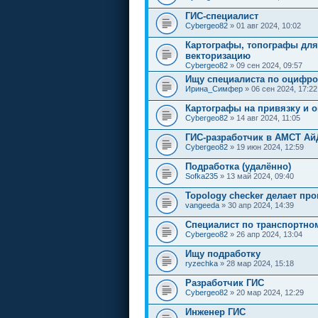
ГИС-специалист
Cybergeo82
» 01 авг 2024, 10:02
Картографы, топографы для
векторизацию
Cybergeo82
» 09 сен 2024, 09:57
Ищу специалиста по оцифро
Ирина_Симфер
» 06 сен 2024, 17:22
Картографы на привязку и 
Cybergeo82
» 14 авг 2024, 11:05
ГИС-разработчик в АМСТ А
Cybergeo82
» 19 июн 2024, 12:59
Подработка (удалённо)
Sofka235
» 13 май 2024, 09:40
Topology checker делает про
vangeeda
» 30 апр 2024, 14:39
Cпециалист по транспортн
Cybergeo82
» 26 апр 2024, 13:04
Ищу подработку
ryzechka
» 28 мар 2024, 15:18
Разработчик ГИС
Cybergeo82
» 20 мар 2024, 12:29
Инженер ГИС