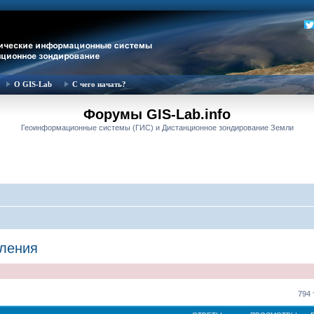
О GIS-Lab
С чего начать?
Форумы GIS-Lab.info
Геоинформационные системы (ГИС) и Дистанционное зондирование Земли
вления
794