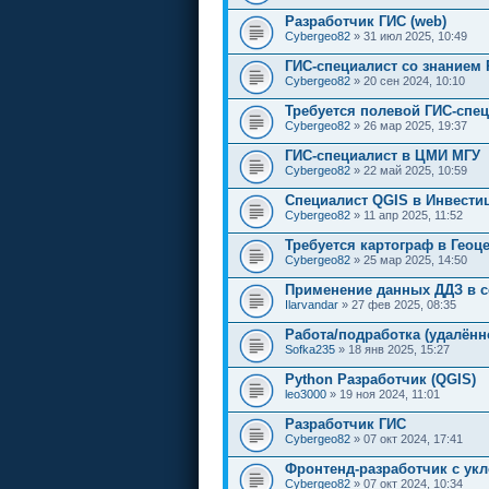
Разработчик ГИС (web)
Cybergeo82
» 31 июл 2025, 10:49
ГИС-специалист со знанием 
Cybergeo82
» 20 сен 2024, 10:10
Требуется полевой ГИС-спец
Cybergeo82
» 26 мар 2025, 19:37
ГИС-специалист в ЦМИ МГУ
Cybergeo82
» 22 май 2025, 10:59
Специалист QGIS в Инвести
Cybergeo82
» 11 апр 2025, 11:52
Требуется картограф в Геоц
Cybergeo82
» 25 мар 2025, 14:50
Применение данных ДДЗ в с
Ilarvandar
» 27 фев 2025, 08:35
Работа/подработка (удалённ
Sofka235
» 18 янв 2025, 15:27
Python Разработчик (QGIS)
leo3000
» 19 ноя 2024, 11:01
Разработчик ГИС
Cybergeo82
» 07 окт 2024, 17:41
Фронтенд-разработчик с ук
Cybergeo82
» 07 окт 2024, 10:34