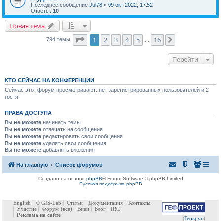
Последнее сообщение
Jul78
«
09 окт 2022, 17:52
Ответы:
10
Новая тема
Страница
1
из
16
1
2
3
4
5
16
След.
794 темы
…
Перейти
КТО СЕЙЧАС НА КОНФЕРЕНЦИИ
Сейчас этот форум просматривают: нет зарегистрированных пользователей и 2
гостя
ПРАВА ДОСТУПА
Вы
не можете
начинать темы
Вы
не можете
отвечать на сообщения
Вы
не можете
редактировать свои сообщения
Вы
не можете
удалять свои сообщения
Вы
не можете
добавлять вложения
На главную
Список форумов
Создано на основе
phpBB
® Forum Software © phpBB Limited
Русская поддержка phpBB
English
О GIS-Lab
Статьи
Документация
Контакты
Участие
Форум
(все)
Вики
Блог
IRC
Реклама на сайте
(
Геокруг
)