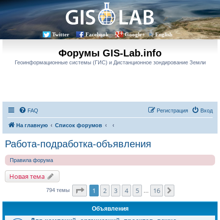
Twitter
Facebook
Google+
English
Форумы GIS-Lab.info
Геоинформационные системы (ГИС) и Дистанционное зондирование Земли
FAQ
Регистрация
Вход
На главную
Список форумов
Работа-подработка-объявления
Правила форума
Новая тема
Страница
1
из
16
1
2
3
4
5
16
След.
794 темы
…
Объявления