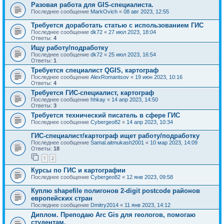
Разовая работа для GIS-специалиста.
Последнее сообщение
MarkOvich
«
08 авг 2023, 12:55
Требуется доработать статью с использованием ГИС
Последнее сообщение
dk72
«
27 июл 2023, 18:04
Ответы:
4
Ищу работу/подработку
Последнее сообщение
dk72
«
25 июл 2023, 16:54
Ответы:
1
Требуется специалист QGIS, картограф
Последнее сообщение
AlexRomantsov
«
19 июн 2023, 10:16
Ответы:
4
Требуется ГИС-специалист, картограф
Последнее сообщение
hhkay
«
14 апр 2023, 14:50
Ответы:
3
Требуется технический писатель в сфере ГИС
Последнее сообщение
Cybergeo82
«
14 апр 2023, 10:34
ГИС-специалист/картограф ищет работу/подработку
Последнее сообщение
Samal.aitmukash2001
«
10 мар 2023, 14:09
Ответы:
18
1
2
Курсы по ГИС и картографии
Последнее сообщение
Cybergeo82
«
12 янв 2023, 09:58
Куплю shapefile полигонов 2-digit postcode районов
европейских стран
Последнее сообщение
Dmitry2014
«
11 янв 2023, 14:12
Диплом. Преподаю Arc Gis для геологов, помогаю
студентам.