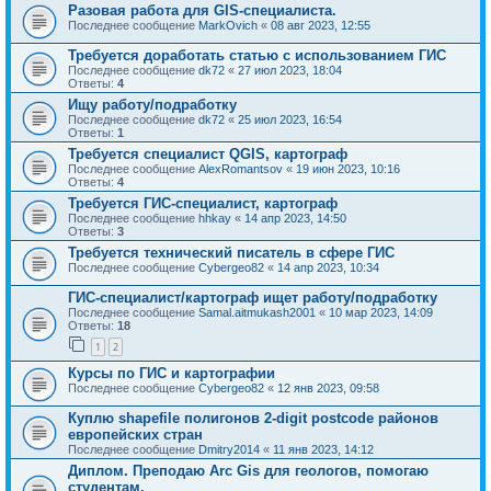
Разовая работа для GIS-специалиста.
Последнее сообщение
MarkOvich
«
08 авг 2023, 12:55
Требуется доработать статью с использованием ГИС
Последнее сообщение
dk72
«
27 июл 2023, 18:04
Ответы:
4
Ищу работу/подработку
Последнее сообщение
dk72
«
25 июл 2023, 16:54
Ответы:
1
Требуется специалист QGIS, картограф
Последнее сообщение
AlexRomantsov
«
19 июн 2023, 10:16
Ответы:
4
Требуется ГИС-специалист, картограф
Последнее сообщение
hhkay
«
14 апр 2023, 14:50
Ответы:
3
Требуется технический писатель в сфере ГИС
Последнее сообщение
Cybergeo82
«
14 апр 2023, 10:34
ГИС-специалист/картограф ищет работу/подработку
Последнее сообщение
Samal.aitmukash2001
«
10 мар 2023, 14:09
Ответы:
18
1
2
Курсы по ГИС и картографии
Последнее сообщение
Cybergeo82
«
12 янв 2023, 09:58
Куплю shapefile полигонов 2-digit postcode районов
европейских стран
Последнее сообщение
Dmitry2014
«
11 янв 2023, 14:12
Диплом. Преподаю Arc Gis для геологов, помогаю
студентам.