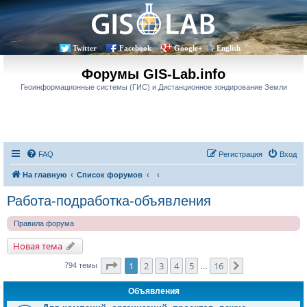
Twitter
Facebook
Google+
English
Форумы GIS-Lab.info
Геоинформационные системы (ГИС) и Дистанционное зондирование Земли
FAQ
Регистрация
Вход
На главную
Список форумов
Работа-подработка-объявления
Правила форума
Новая тема
Страница
1
из
16
1
2
3
4
5
16
След.
794 темы
…
Объявления