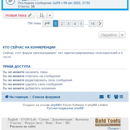
Последнее сообщение
Jul78
«
09 окт 2022, 17:52
Ответы:
10
Новая тема
Страница
1
из
16
1
2
3
4
5
16
След.
794 темы
…
Перейти
КТО СЕЙЧАС НА КОНФЕРЕНЦИИ
Сейчас этот форум просматривают: нет зарегистрированных пользователей и 4
гостя
ПРАВА ДОСТУПА
Вы
не можете
начинать темы
Вы
не можете
отвечать на сообщения
Вы
не можете
редактировать свои сообщения
Вы
не можете
удалять свои сообщения
Вы
не можете
добавлять вложения
На главную
Список форумов
Создано на основе
phpBB
® Forum Software © phpBB Limited
Русская поддержка phpBB
English
О GIS-Lab
Статьи
Документация
Контакты
Участие
Форум
(все)
Вики
Блог
IRC
Реклама на сайте
(
Геокруг
)