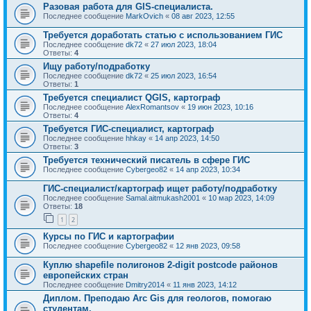
Разовая работа для GIS-специалиста.
Последнее сообщение
MarkOvich
«
08 авг 2023, 12:55
Требуется доработать статью с использованием ГИС
Последнее сообщение
dk72
«
27 июл 2023, 18:04
Ответы:
4
Ищу работу/подработку
Последнее сообщение
dk72
«
25 июл 2023, 16:54
Ответы:
1
Требуется специалист QGIS, картограф
Последнее сообщение
AlexRomantsov
«
19 июн 2023, 10:16
Ответы:
4
Требуется ГИС-специалист, картограф
Последнее сообщение
hhkay
«
14 апр 2023, 14:50
Ответы:
3
Требуется технический писатель в сфере ГИС
Последнее сообщение
Cybergeo82
«
14 апр 2023, 10:34
ГИС-специалист/картограф ищет работу/подработку
Последнее сообщение
Samal.aitmukash2001
«
10 мар 2023, 14:09
Ответы:
18
1
2
Курсы по ГИС и картографии
Последнее сообщение
Cybergeo82
«
12 янв 2023, 09:58
Куплю shapefile полигонов 2-digit postcode районов
европейских стран
Последнее сообщение
Dmitry2014
«
11 янв 2023, 14:12
Диплом. Преподаю Arc Gis для геологов, помогаю
студентам.