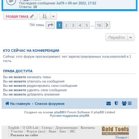
Последнее сообщение
Jul78
«
09 окт 2022, 17:52
Ответы:
10
Новая тема
Страница
1
из
16
1
2
3
4
5
16
След.
794 темы
…
Перейти
КТО СЕЙЧАС НА КОНФЕРЕНЦИИ
Сейчас этот форум просматривают: нет зарегистрированных пользователей и 1
гость
ПРАВА ДОСТУПА
Вы
не можете
начинать темы
Вы
не можете
отвечать на сообщения
Вы
не можете
редактировать свои сообщения
Вы
не можете
удалять свои сообщения
Вы
не можете
добавлять вложения
На главную
Список форумов
Создано на основе
phpBB
® Forum Software © phpBB Limited
Русская поддержка phpBB
English
О GIS-Lab
Статьи
Документация
Контакты
Участие
Форум
(все)
Вики
Блог
IRC
Реклама на сайте
(
Геокруг
)