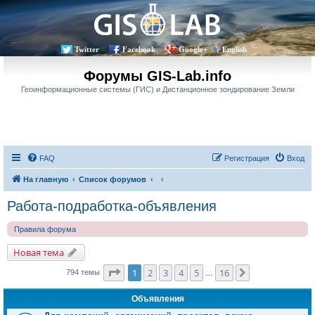
Twitter
Facebook
Google+
English
Форумы GIS-Lab.info
Геоинформационные системы (ГИС) и Дистанционное зондирование Земли
FAQ
Регистрация
Вход
На главную
Список форумов
Работа-подработка-объявления
Правила форума
Новая тема
Страница
1
из
16
1
2
3
4
5
16
След.
794 темы
…
Объявления