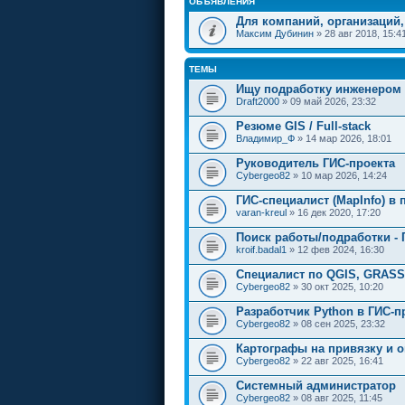
ОБЪЯВЛЕНИЯ
Для компаний, организаций,
Максим Дубинин
» 28 авг 2018, 15:4
ТЕМЫ
Ищу подработку инженером 
Draft2000
» 09 май 2026, 23:32
Резюме GIS / Full-stack
Владимир_Ф
» 14 мар 2026, 18:01
Руководитель ГИС-проекта
Cybergeo82
» 10 мар 2026, 14:24
ГИС-специалист (MapInfo) в
varan-kreul
» 16 дек 2020, 17:20
Поиск работы/подработки - 
kroif.badal1
» 12 фев 2024, 16:30
Специалист по QGIS, GRASS
Cybergeo82
» 30 окт 2025, 10:20
Разработчик Python в ГИС-
Cybergeo82
» 08 сен 2025, 23:32
Картографы на привязку и 
Cybergeo82
» 22 авг 2025, 16:41
Системный администратор
Cybergeo82
» 08 авг 2025, 11:45