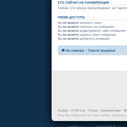
КТО СЕЙЧАС НА КОНФЕРЕНЦИИ
Сейчас этот форум просматривают: нет зареги
ПРАВА ДОСТУПА
Вы
не можете
начинать темы
Вы
не можете
отвечать на сообщения
Вы
не можете
редактировать свои сообщения
Вы
не можете
удалять свои сообщения
Вы
не можете
добавлять вложения
На главную
Список форумов
English
О GIS-Lab
Статьи
Документация
К
Если Вы обнаружили на сайте ошибку, выберите ф