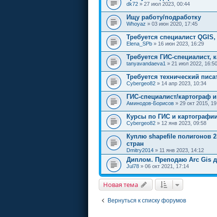
dk72
» 27 июл 2023, 00:44
Ищу работу/подработку
Whoyaz
» 03 июн 2020, 17:45
Требуется специалист QGIS,
Elena_SPb
» 16 июн 2023, 16:29
Требуется ГИС-специалист, 
tanyavandaeva1
» 21 июл 2022, 16:5
Требуется технический писа
Cybergeo82
» 14 апр 2023, 10:34
ГИС-специалист/картограф и
Аминодов-Борисов
» 29 окт 2015, 19
Курсы по ГИС и картографи
Cybergeo82
» 12 янв 2023, 09:58
Куплю shapefile полигонов 2
стран
Dmitry2014
» 11 янв 2023, 14:12
Диплом. Преподаю Arc Gis д
Jul78
» 06 окт 2021, 17:14
Новая тема
Вернуться к списку форумов