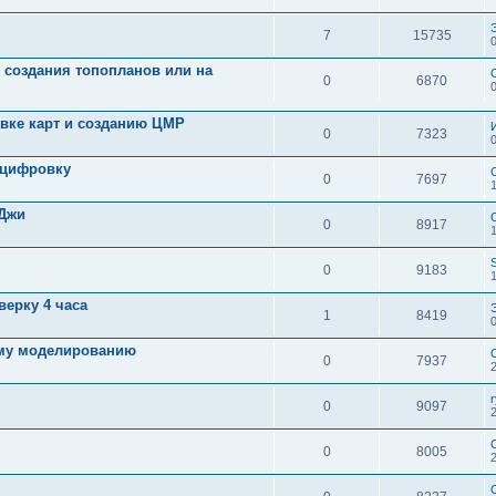
7
15735
 создания топопланов или на
0
6870
вке карт и созданию ЦМР
0
7323
оцифровку
0
7697
1
йДжи
0
8917
0
9183
верку 4 часа
1
8419
ому моделированию
0
7937
0
9097
0
8005