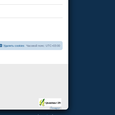
Удалить cookies
Часовой пояс:
UTC+03:00
(
Геокруг
)