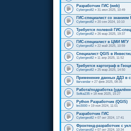
Разработчик ГИС (web)
Cybergeo82
» 31 июл 2025, 10:49
ГИС-специалист со знанием 
Cybergeo82
» 20 сен 2024, 10:10
Требуется полевой ГИС-спец
Cybergeo82
» 26 мар 2025, 19:37
ГИС-специалист в ЦМИ МГУ
Cybergeo82
» 22 май 2025, 10:59
Специалист QGIS в Инвести
Cybergeo82
» 11 апр 2025, 11:52
Требуется картограф в Геоц
Cybergeo82
» 25 мар 2025, 14:50
Применение данных ДДЗ в с
Ilarvandar
» 27 фев 2025, 08:35
Работа/подработка (удалённ
Sofka235
» 18 янв 2025, 15:27
Python Разработчик (QGIS)
leo3000
» 19 ноя 2024, 11:01
Разработчик ГИС
Cybergeo82
» 07 окт 2024, 17:41
Фронтенд-разработчик с ук
Cybergeo82
» 07 окт 2024, 10:34