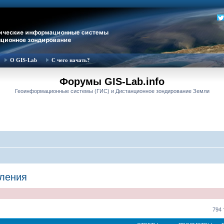
О GIS-Lab
С чего начать?
Форумы GIS-Lab.info
Геоинформационные системы (ГИС) и Дистанционное зондирование Земли
вления
794