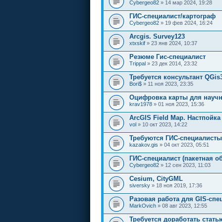
Cybergeo82
» 14 мар 2024, 19:28
ГИС-специалист/картограф
Cybergeo82
» 19 фев 2024, 16:24
Arcgis. Survey123
xtxskif
» 23 янв 2024, 10:37
Резюме Гис-специалист
Trippal
» 23 дек 2014, 23:32
Требуется консультант QGis
Bori$
» 11 ноя 2023, 23:35
Оцифровка карты для науч
krav1978
» 01 ноя 2023, 15:36
ArcGIS Field Map. Настпойка 
vol
» 10 окт 2023, 14:22
Требуются ГИС-специалисты
kazakov.gis
» 04 окт 2023, 05:51
ГИС-специалист (пакетная о
Cybergeo82
» 12 сен 2023, 11:03
Cesium, CityGML
siversky
» 18 ноя 2019, 17:36
Разовая работа для GIS-спе
MarkOvich
» 08 авг 2023, 12:55
Требуется доработать стать