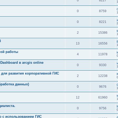
0
8227
0
8759
x
0
8221
t
2
15386
3
B
13
16556
ной работы
4
11978
Dashboard в arcgis online
v
0
9330
 для развития корпоративной ГИС
2
12238
бработка данных)
0
9676
t
12
61960
циалиста.
0
9756
ю с использованием ГИС