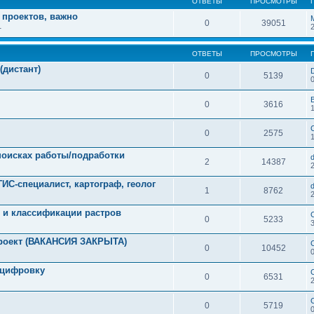
ОТВЕТЫ
ПРОСМОТРЫ
 проектов, важно
0
39051
1
ОТВЕТЫ
ПРОСМОТРЫ
(дистант)
0
5139
0
3616
0
2575
 поисках работы/подработки
2
14387
ГИС-специалист, картограф, геолог
1
8762
 и классификации растров
0
5233
проект (ВАКАНСИЯ ЗАКРЫТА)
0
10452
оцифровку
0
6531
0
5719
0