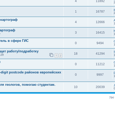
4
11892
1
16787
 картограф
4
12666
картограф
3
16415
0
тель в сфере ГИС
0
9494
щет работу/подработку
18
41294
:29
1
2
и
0
11212
-digit postcode районов европейских
0
9997
ля геологов, помогаю студентам.
10
20039
794