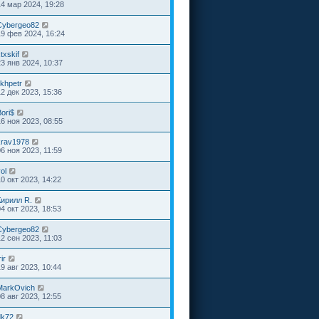
14 мар 2024, 19:28
Cybergeo82
19 фев 2024, 16:24
txskif
23 янв 2024, 10:37
ikhpetr
12 дек 2023, 15:36
ori$
16 ноя 2023, 08:55
krav1978
06 ноя 2023, 11:59
ol
10 окт 2023, 14:22
Кирилл R.
04 окт 2023, 18:53
Cybergeo82
12 сен 2023, 11:03
rir
19 авг 2023, 10:44
MarkOvich
08 авг 2023, 12:55
dk72