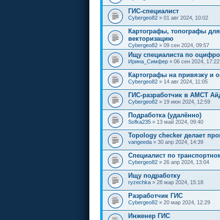
ГИС-специалист
Cybergeo82
» 01 авг 2024, 10:02
Картографы, топографы для
векторизацию
Cybergeo82
» 09 сен 2024, 09:57
Ищу специалиста по оцифро
Ирина_Симфер
» 06 сен 2024, 17:22
Картографы на привязку и 
Cybergeo82
» 14 авг 2024, 11:05
ГИС-разработчик в АМСТ А
Cybergeo82
» 19 июн 2024, 12:59
Подработка (удалённо)
Sofka235
» 13 май 2024, 09:40
Topology checker делает про
vangeeda
» 30 апр 2024, 14:39
Cпециалист по транспортн
Cybergeo82
» 26 апр 2024, 13:04
Ищу подработку
ryzechka
» 28 мар 2024, 15:18
Разработчик ГИС
Cybergeo82
» 20 мар 2024, 12:29
Инженер ГИС