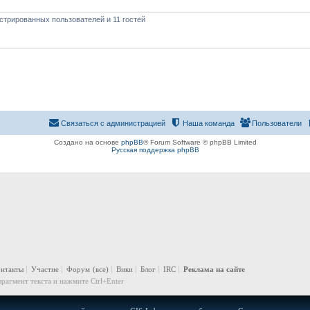
стрированных пользователей и 11 гостей
Связаться с администрацией
Наша команда
Пользователи
Создано на основе
phpBB
® Forum Software © phpBB Limited
Русская поддержка phpBB
онтакты
Участие
Форум
(все)
Вики
Блог
IRC
Реклама на сайте
рагмент текста и нажмите Ctrl+Enter