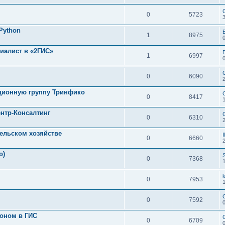
0
5723
Python
1
8975
иалист в «2ГИС»
1
6997
0
6090
ционную группу Тринфико
0
8417
ентр-Консалтинг
0
6310
ельском хозяйстве
I
0
6660
о)
0
7368
0
7953
0
7592
лоном в ГИС
0
6709