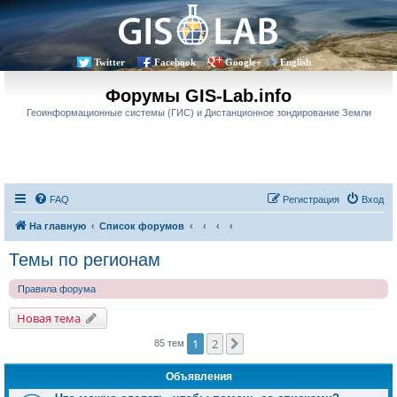
Twitter
Facebook
Google+
English
Форумы GIS-Lab.info
Геоинформационные системы (ГИС) и Дистанционное зондирование Земли
FAQ
Регистрация
Вход
На главную
Список форумов
Темы по регионам
Правила форума
Новая тема
1
2
След.
85 тем
Объявления