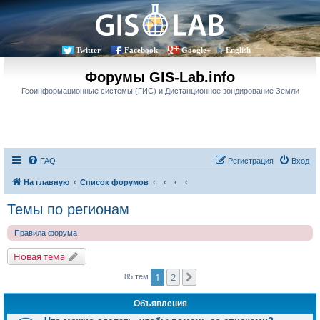
Twitter
Facebook
Google+
English
Форумы GIS-Lab.info
Геоинформационные системы (ГИС) и Дистанционное зондирование Земли
FAQ
Регистрация
Вход
На главную
Список форумов
Темы по регионам
Правила форума
Новая тема
1
2
След.
85 тем
Объявления