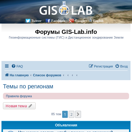
Twitter
Facebook
Google+
English
Форумы GIS-Lab.info
Геоинформационные системы (ГИС) и Дистанционное зондирование Земли
FAQ
Регистрация
Вход
На главную
Список форумов
Темы по регионам
Правила форума
Новая тема
1
2
След.
85 тем
Объявления