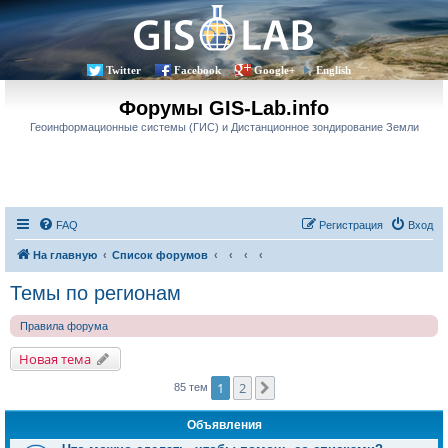
Twitter
Facebook
Google+
English
Форумы GIS-Lab.info
Геоинформационные системы (ГИС) и Дистанционное зондирование Земли
FAQ
Регистрация
Вход
На главную
Список форумов
Темы по регионам
Правила форума
Новая тема
1
2
След.
85 тем
Объявления