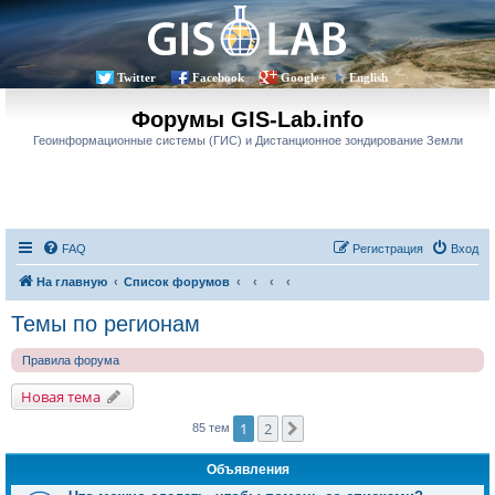
Twitter
Facebook
Google+
English
Форумы GIS-Lab.info
Геоинформационные системы (ГИС) и Дистанционное зондирование Земли
FAQ
Регистрация
Вход
На главную
Список форумов
Темы по регионам
Правила форума
Новая тема
1
2
След.
85 тем
Объявления