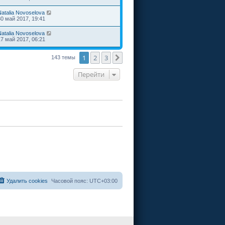
Natalia Novoselova
30 май 2017, 19:41
Natalia Novoselova
17 май 2017, 06:21
1
2
3
След.
143 темы
Перейти
Удалить cookies
Часовой пояс:
UTC+03:00