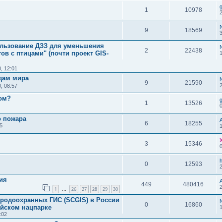
1
10978
9
18569
ользование ДЗЗ для уменьшения
2
22438
ов с птицами" (почти проект GIS-
, 12:01
дам мира
9
21590
, 08:57
ром?
1
13526
о пожара
6
18255
5
3
15346
0
12593
ия
449
480416
1
26
27
28
29
30
…
родоохранных ГИС (SCGIS) в России
0
16860
айском нацпарке
:02