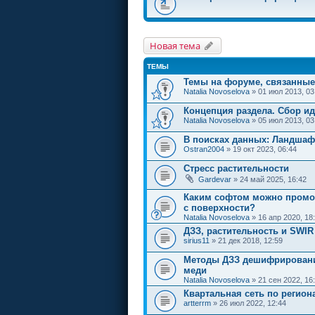
Новая тема
ТЕМЫ
Темы на форуме, связанны
Natalia Novoselova
» 01 июл 2013, 03
Концепция раздела. Сбор и
Natalia Novoselova
» 05 июл 2013, 03
В поисках данных: Ландшаф
Ostran2004
» 19 окт 2023, 06:44
Стресс растительности
Gardevar
» 24 май 2025, 16:42
Каким софтом можно промо
с поверхности?
Natalia Novoselova
» 16 апр 2020, 18
ДЗЗ, растительность и SWIR
sirius11
» 21 дек 2018, 12:59
Методы ДЗЗ дешифрировани
меди
Natalia Novoselova
» 21 сен 2022, 16
Квартальная сеть по регион
artterrm
» 26 июл 2022, 12:44