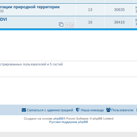
нтации природной территории
13
30635
:32
NDVI
16
38416
1
2
стрированных пользователей и 5 гостей
Связаться с администрацией
Наша команда
Пользователи
Создано на основе
phpBB
® Forum Software © phpBB Limited
Русская поддержка phpBB