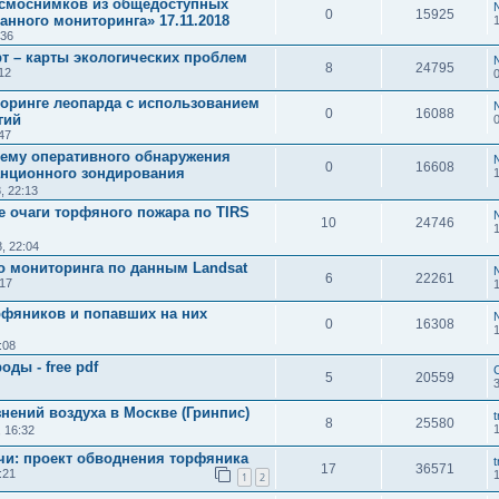
осмоснимков из общедоступных
0
15925
нного мониторинга» 17.11.2018
:36
т – карты экологических проблем
8
24795
12
оринге леопарда с использованием
0
16088
гий
47
тему оперативного обнаружения
0
16608
анционного зондирования
, 22:13
 очаги торфяного пожара по TIRS
10
24746
, 22:04
ого мониторинга по данным Landsat
6
22261
:17
орфяников и попавших на них
0
16308
:08
оды - free pdf
5
20559
знений воздуха в Москве (Гринпис)
t
8
25580
, 16:32
чи: проект обводнения торфяника
t
17
36571
:21
1
2