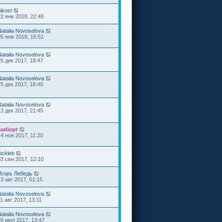
ikost
22 янв 2018, 22:48
Natalia Novoselova
05 янв 2018, 18:51
Natalia Novoselova
25 дек 2017, 18:47
Natalia Novoselova
25 дек 2017, 18:40
Natalia Novoselova
13 дек 2017, 21:45
nadiopt
14 ноя 2017, 11:20
ickleb
03 сен 2017, 12:10
Игорь Лебедь
23 авг 2017, 01:15
Natalia Novoselova
1 авг 2017, 13:11
Natalia Novoselova
26 июл 2017, 13:47