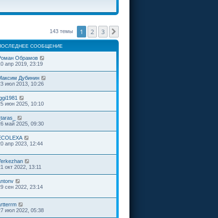
1
2
3
След.
143 темы
ПОСЛЕДНЕЕ СООБЩЕНИЕ
Роман Обрамов
10 апр 2019, 23:19
Максим Дубинин
23 июл 2013, 10:26
Iggi1981
25 июн 2025, 10:10
_taras_
26 май 2025, 09:30
ECOLEXA
20 апр 2023, 12:44
Yerkezhan
1 окт 2022, 13:11
antonv
29 сен 2022, 23:14
rtterrm
27 июл 2022, 05:38