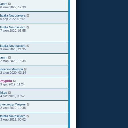
gamm
28 май 2022, 12:39
Natalia Novoselova
30 апр 2022, 07:18
Natalia Novoselova
17 июл 2020, 03:55
Natalia Novoselova
29 май 2020, 21:35
gamm
02 мар 2020, 18:34
Алексей Мажара
12 фев 2020, 03:14
Xmypblu
09 дек 2019, 11:24
hhkay
24 окт 2019, 09:52
Александр Фадеев
22 июн 2019, 10:38
Natalia Novoselova
13 мар 2019, 00:02