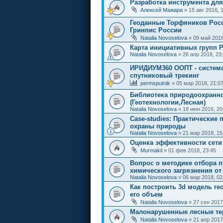
Разработка инструмента дл
Алексей Мажара
» 15 авг 2016, 
Геоданные Торфяников России
Гринпис России
Natalia Novoselova
» 09 май 2018
Карта инициативных групп 
Natalia Novoselova
» 26 апр 2018, 23
ИРИДИУМ360 ООПТ - система
спутниковый трекинг
permsputnik
» 05 мар 2018, 21:0
Библиотека природоохранн
(Геотехнологии,Лесная)
Natalia Novoselova
» 18 июн 2016, 20
Case-studies: Практические
охраны природы
Natalia Novoselova
» 21 мар 2018, 15
Оценка эффективности сети
Murmakil
» 01 фев 2018, 23:45
Вопрос о методике отбора 
химического загрязнения от
Natalia Novoselova
» 06 мар 2018, 02
Как построить 3d модель гео
его объем
Natalia Novoselova
» 27 сен 2017
Малонарушенные лесные тер
Natalia Novoselova
» 21 апр 2017