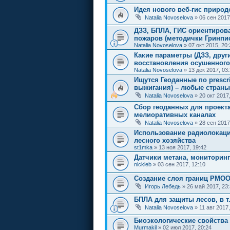
Идея нового веб-гис природ
Natalia Novoselova
» 06 сен 2017
ДЗЗ, БПЛА, ГИС ориентиров
пожаров (методички Гринпи
Natalia Novoselova
» 07 окт 2015, 20:
Какие параметры (ДЗЗ, друг
восстановления осушенного
Natalia Novoselova
» 13 дек 2017, 03
Ищутся Геоданные по prescr
выжигания) – любые страны
Natalia Novoselova
» 20 окт 2017
Сбор геоданных для проект
мелиоративных каналах
Natalia Novoselova
» 28 сен 2017
Использование радиолокац
лесного хозяйства
st1mka
» 13 ноя 2017, 19:42
Датчики метана, мониторинг
nickleb
» 03 сен 2017, 12:10
Создание слоя границ РМОО
Игорь Лебедь
» 26 май 2017, 23
БПЛА для защиты лесов, в т
Natalia Novoselova
» 11 авг 2017,
Биоэкологические свойства
Murmakil
» 02 июл 2017, 20:24