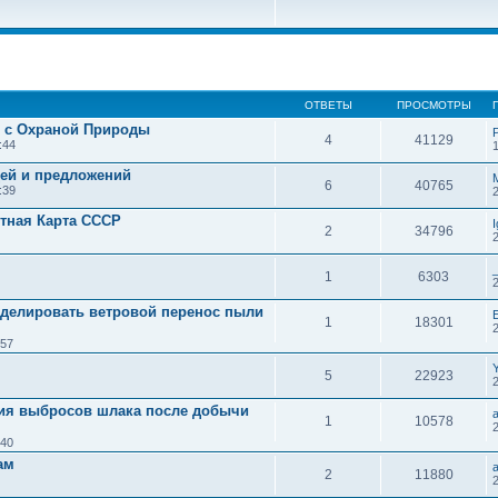
ОТВЕТЫ
ПРОСМОТРЫ
е с Охраной Природы
4
41129
:44
дей и предложений
6
40765
:39
тная Карта СССР
2
34796
1
6303
делировать ветровой перенос пыли
1
18301
:57
5
22923
2
я выбросов шлака после добычи
1
10578
:40
ам
a
2
11880