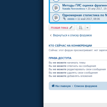
Методы ГИС оценки фрагме
Natalia Novoselova
» 20 апр 2017, 19
Одномерная статистика по 
olololo
» 11 май 2017, 08:06
Новая тема
Вернуться к списку форумов
КТО СЕЙЧАС НА КОНФЕРЕНЦИИ
Сейчас этот форум просматривают: нет зареги
ПРАВА ДОСТУПА
Вы
не можете
начинать темы
Вы
не можете
отвечать на сообщения
Вы
не можете
редактировать свои сообщения
Вы
не можете
удалять свои сообщения
Вы
не можете
добавлять вложения
На главную
Список форумов