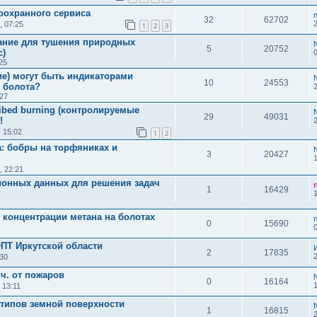
оохранного сервиса
n
32
62702
, 07:25
1
2
3
ание для тушения природных
5
20752
с)
25
ие) могут быть индикаторами
10
24553
 болота?
:27
ibed burning (контролируемые
29
49031
!
, 15:02
1
2
а: бобры на торфяниках и
3
20427
, 22:21
ионных данных для решения задач
1
16429
 концентрации метана на болотах
n
0
15690
ПТ Иркутской области
2
17835
:30
.ч. от пожаров
0
16164
1
 13:11
 типов земной поверхности
1
16815