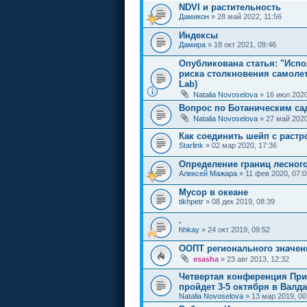
NDVI и растительность
Дамикон
» 28 май 2022, 11:56
Индексы
Дамира
» 18 окт 2021, 09:46
Опубликована статья: "Исп
риска столкновения самолет
Lab)
Natalia Novoselova
» 16 июл 2020
Вопрос по Ботаническим са
Natalia Novoselova
» 27 май 2020
Как соединить шейп с раст
Starlink
» 02 мар 2020, 17:36
Определение границ лесног
Алексей Мажара
» 11 фев 2020, 07:0
Мусор в океане
tikhpetr
» 08 дек 2019, 08:39
.
hhkay
» 24 окт 2019, 09:52
ООПТ регионального значен
esasha
» 23 авг 2013, 12:32
Четвертая конференция При
пройдет 3-5 октября в Валд
Natalia Novoselova
» 13 мар 2019, 00