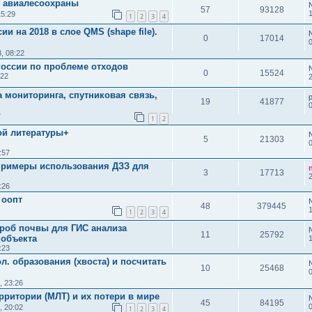
я авиалесоохраны
57
93128
15:29
1
2
3
4
 на 2018 в слое QMS (shape file).
0
17014
, 08:22
России по проблеме отходов
0
15524
:22
 мониторинга, спутниковая связь,
19
41877
7
1
2
ой литературы+
5
21303
:57
 примеры использования ДЗЗ для
3
17713
:26
 оопт
48
379445
1
2
3
4
проб почвы для ГИС анализа
11
25792
 объекта
:23
л. образования (хвоста) и посчитать
10
25468
, 23:26
ритории (МЛТ) и их потери в мире
45
84195
, 20:02
1
2
3
4