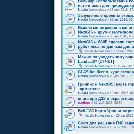
Вебинар «Использование к
источников для природоохра
Natalia Novoselova
» 16 ноя 2018, 17
Запущенные проекты экокар
Natalia Novoselova
» 05 авг 2018, 05:
Вышла монография о монит
NextGIS и других геотехноло
Natalia Novoselova
» 03 авг 2018, 08:
NextGIS и WWF сделали сис
рубок леса по данным дист
Natalia Novoselova
» 11 июл 2018
Можно ли увидеть зимующие
Landsat8? [ОТЧЕТ]
Natalia Novoselova
» 12 июн 2018
CLASlite: беспл. курс лесн
Natalia Novoselova
» 20 дек 2015, 17
Гринпис и NextGIS: карта т
термоточек
Natalia Novoselova
» 12 июн 2018, 06
книга про ДЗЗ в охране прир
nadiopt
» 31 май 2018, 08:50
Веб-ГИС Карта Уровня загря
Natalia Novoselova
» 25 авг 2017
Софт для решения ГИС зада
Natalia Novoselova
» 10 май 2018, 18