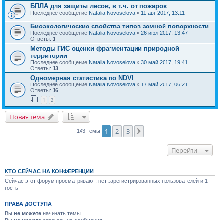
БПЛА для защиты лесов, в т.ч. от пожаров
Последнее сообщение
Natalia Novoselova
«
11 авг 2017, 13:11
Биоэкологические свойства типов земной поверхности
Последнее сообщение
Natalia Novoselova
«
26 июл 2017, 13:47
Ответы:
1
Методы ГИС оценки фрагментации природной
территории
Последнее сообщение
Natalia Novoselova
«
30 май 2017, 19:41
Ответы:
13
Одномерная статистика по NDVI
Последнее сообщение
Natalia Novoselova
«
17 май 2017, 06:21
Ответы:
16
1
2
Новая тема
1
2
3
След.
143 темы
Перейти
КТО СЕЙЧАС НА КОНФЕРЕНЦИИ
Сейчас этот форум просматривают: нет зарегистрированных пользователей и 1
гость
ПРАВА ДОСТУПА
Вы
не можете
начинать темы
Вы
не можете
отвечать на сообщения