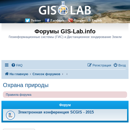
Twitter
Facebook
Google+
English
Форумы GIS-Lab.info
Геоинформационные системы (ГИС) и Дистанционное зондирование Земли
FAQ
Регистрация
Вход
На главную
Список форумов
Охрана природы
Правила форума
Форум
Электронная конференция SCGIS - 2015