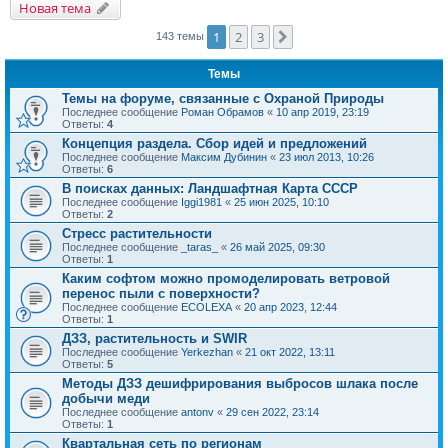
Новая тема
1
2
3
След.
143 темы
Темы
Темы на форуме, связанные с Охраной Природы
Последнее сообщение
Роман Обрамов
«
10 апр 2019, 23:19
Ответы:
4
Концепция раздела. Сбор идей и предложений
Последнее сообщение
Максим Дубинин
«
23 июл 2013, 10:26
Ответы:
6
В поисках данных: Ландшафтная Карта СССР
Последнее сообщение
Iggi1981
«
25 июн 2025, 10:10
Ответы:
2
Стресс растительности
Последнее сообщение
_taras_
«
26 май 2025, 09:30
Ответы:
1
Каким софтом можно промоделировать ветровой
перенос пыли с поверхности?
Последнее сообщение
ECOLEXA
«
20 апр 2023, 12:44
Ответы:
1
ДЗЗ, растительность и SWIR
Последнее сообщение
Yerkezhan
«
21 окт 2022, 13:11
Ответы:
5
Методы ДЗЗ дешифрирования выбросов шлака после
добычи меди
Последнее сообщение
antonv
«
29 сен 2022, 23:14
Ответы:
1
Квартальная сеть по регионам