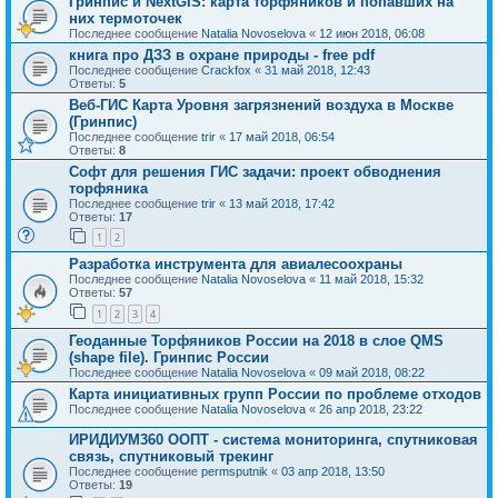
Гринпис и NextGIS: карта торфяников и попавших на
них термоточек
Последнее сообщение
Natalia Novoselova
«
12 июн 2018, 06:08
книга про ДЗЗ в охране природы - free pdf
Последнее сообщение
Crackfox
«
31 май 2018, 12:43
Ответы:
5
Веб-ГИС Карта Уровня загрязнений воздуха в Москве
(Гринпис)
Последнее сообщение
trir
«
17 май 2018, 06:54
Ответы:
8
Софт для решения ГИС задачи: проект обводнения
торфяника
Последнее сообщение
trir
«
13 май 2018, 17:42
Ответы:
17
1
2
Разработка инструмента для авиалесоохраны
Последнее сообщение
Natalia Novoselova
«
11 май 2018, 15:32
Ответы:
57
1
2
3
4
Геоданные Торфяников России на 2018 в слое QMS
(shape file). Гринпис России
Последнее сообщение
Natalia Novoselova
«
09 май 2018, 08:22
Карта инициативных групп России по проблеме отходов
Последнее сообщение
Natalia Novoselova
«
26 апр 2018, 23:22
ИРИДИУМ360 ООПТ - система мониторинга, спутниковая
связь, спутниковый трекинг
Последнее сообщение
permsputnik
«
03 апр 2018, 13:50
Ответы:
19