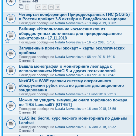
Ответы:
449
1
27
28
29
30
…
Четвертая конференция Природоохранных ГИС (SCGIS)
в России пройдет 3-5 октября в Валдайском нацпарке
Последнее сообщение
Natalia Novoselova
«
13 мар 2019, 00:02
Вебинар «Использование космоснимков из
общедоступных источников для природоохранного
мониторинга» 17.11.2018
Последнее сообщение
Natalia Novoselova
«
16 ноя 2018, 17:36
Запущенные проекты экокарт – карты экологических
проблем
Последнее сообщение
Natalia Novoselova
«
08 авг 2018, 16:16
Ответы:
8
Вышла монография о мониторинге леопарда с
использованием NextGIS и других геотехнологий
Последнее сообщение
Natalia Novoselova
«
03 авг 2018, 08:47
NextGIS и WWF сделали систему оперативного
обнаружения рубок леса по данным дистанционного
зондирования
Последнее сообщение
Natalia Novoselova
«
11 июл 2018, 22:13
Можно ли увидеть зимующие очаги торфяного пожара
по TIRS Landsat8? [ОТЧЕТ]
Последнее сообщение
Natalia Novoselova
«
16 июн 2018, 18:56
Ответы:
10
CLASlite: беспл. курс лесного мониторинга по данным
Landsat
Последнее сообщение
Natalia Novoselova
«
16 июн 2018, 18:32
Ответы:
6