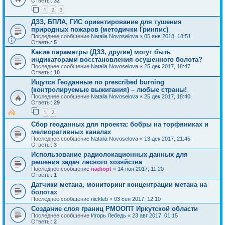
Ответы:
32
1
2
3
ДЗЗ, БПЛА, ГИС ориентирование для тушения
природных пожаров (методички Гринпис)
Последнее сообщение
Natalia Novoselova
«
05 янв 2018, 18:51
Ответы:
5
Какие параметры (ДЗЗ, другие) могут быть
индикаторами восстановления осушенного болота?
Последнее сообщение
Natalia Novoselova
«
25 дек 2017, 18:47
Ответы:
10
Ищутся Геоданные по prescribed burning
(контролируемые выжигания) – любые страны!
Последнее сообщение
Natalia Novoselova
«
25 дек 2017, 18:40
Ответы:
29
1
2
Сбор геоданных для проекта: бобры на торфяниках и
мелиоративных каналах
Последнее сообщение
Natalia Novoselova
«
13 дек 2017, 21:45
Ответы:
3
Использование радиолокационных данных для
решения задач лесного хозяйства
Последнее сообщение
nadiopt
«
14 ноя 2017, 11:20
Ответы:
1
Датчики метана, мониторинг концентрации метана на
болотах
Последнее сообщение
nickleb
«
03 сен 2017, 12:10
Создание слоя границ РМООПТ Иркутской области
Последнее сообщение
Игорь Лебедь
«
23 авг 2017, 01:15
Ответы:
2