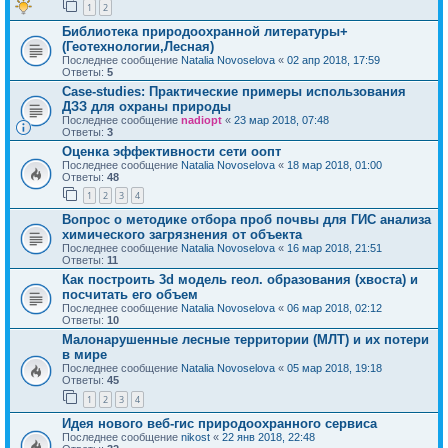
1
2
Библиотека природоохранной литературы+
(Геотехнологии,Лесная)
Последнее сообщение
Natalia Novoselova
«
02 апр 2018, 17:59
Ответы:
5
Case-studies: Практические примеры использования
ДЗЗ для охраны природы
Последнее сообщение
nadiopt
«
23 мар 2018, 07:48
Ответы:
3
Оценка эффективности сети оопт
Последнее сообщение
Natalia Novoselova
«
18 мар 2018, 01:00
Ответы:
48
1
2
3
4
Вопрос о методике отбора проб почвы для ГИС анализа
химического загрязнения от объекта
Последнее сообщение
Natalia Novoselova
«
16 мар 2018, 21:51
Ответы:
11
Как построить 3d модель геол. образования (хвоста) и
посчитать его объем
Последнее сообщение
Natalia Novoselova
«
06 мар 2018, 02:12
Ответы:
10
Малонарушенные лесные территории (МЛТ) и их потери
в мире
Последнее сообщение
Natalia Novoselova
«
05 мар 2018, 19:18
Ответы:
45
1
2
3
4
Идея нового веб-гис природоохранного сервиса
Последнее сообщение
nikost
«
22 янв 2018, 22:48