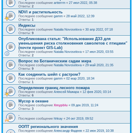
Последнее сообщение
artterrm
«
27 июл 2022, 05:38
Ответы:
2
NDVI и растительность
Последнее сообщение
gamm
«
28 май 2022, 12:39
Ответы:
1
Индексы
Последнее сообщение
Natalia Novoselova
«
30 апр 2022, 07:18
Ответы:
9
Опубликована статья: "Использование ДЗЗ для
уменьшения риска столкновения самолетов с птицами"
(почти проект GIS-Lab)
Последнее сообщение
Natalia Novoselova
«
17 июл 2020, 03:55
Ответы:
2
Вопрос по Ботаническим садам мира
Последнее сообщение
Natalia Novoselova
«
29 май 2020, 21:35
Ответы:
9
Как соединить шейп с растром?
Последнее сообщение
gamm
«
02 мар 2020, 18:34
Ответы:
1
Определение границ лесного пожара
Последнее сообщение
Алексей Мажара
«
12 фев 2020, 03:14
Ответы:
6
Мусор в океане
Последнее сообщение
Xmypblu
«
09 дек 2019, 11:24
Ответы:
3
.
Последнее сообщение
hhkay
«
24 окт 2019, 09:52
ООПТ регионального значения
Последнее сообщение
Александр Фадеев
«
22 июн 2019, 10:38