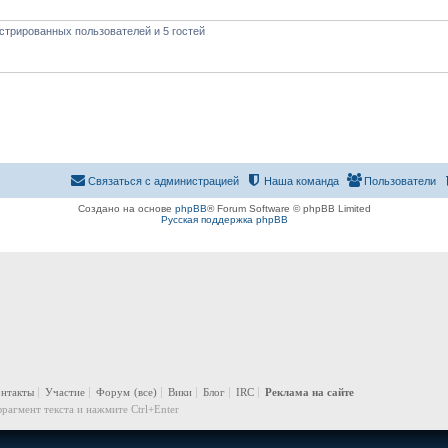
стрированных пользователей и 5 гостей
Связаться с администрацией
Наша команда
Пользователи
Создано на основе
phpBB
® Forum Software © phpBB Limited
Русская поддержка phpBB
онтакты
Участие
Форум
(все)
Вики
Блог
IRC
Реклама на сайте
рагмент текста и нажмите Ctrl+Enter