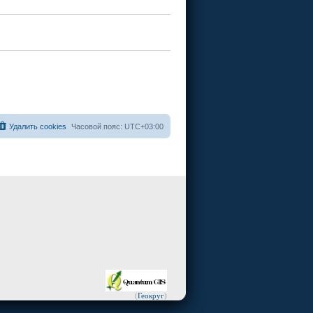
Удалить cookies
Часовой пояс:
UTC+03:00
(
Геокруг
)