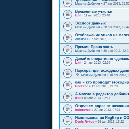
Максим Дубинин
» 27 авг 2013, 23:5
Временные участки
lzhl
» 11 авг 2013, 23:48
Экспорт данных
Максим Дубинин
» 28 авг 2013, 12:4
Отображение уиков на мелк
Antisida
» 07 окт 2013, 15:17
Премия Права знать
Максим Дубинин
» 30 сен 2013, 22:2
Давайте оперативно сделае
lzhl
» 24 авг 2013, 02:38
Парсеры для исходных данн
Максим Дубинин
» 18 авг 2013, 
как и кто проводит геокоди
freeExec
» 12 авг 2013, 21:23
А можно в редактор добави
lzhl
» 08 авг 2013, 22:14
Отделяем адрес от названия
bolotoved
» 27 авг 2013, 07:37
Использование RegExp в OO
Denis Rykov
» 26 авг 2013, 15:22