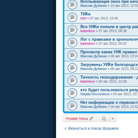
Всплывающее окно при нача
Максим Дубинин
» 10 авг 2013, 12:5
ТИКи
lzhl
» 07 авг 2013, 23:46
Все УИКи попали в центр ра
kalenkov
» 07 авг 2013, 08:38
Лог с правками в хронолог
kalenkov
» 07 авг 2013, 00:42
Просмотр какие УИК правил
Максим Дубинин
» 06 авг 2013, 23:2
Загружены УИКи Белгородск
Максим Дубинин
» 06 авг 2013, 09:2
Точность геокодирования - д
kalenkov
» 06 авг 2013, 10:28
кто будет пользоваться резу
Natalia Novoselova
» 04 авг 2013, 15:
Нет информации о первоис
Максим Дубинин
» 04 авг 2013, 21:5
Новая тема
Вернуться к списку форумов