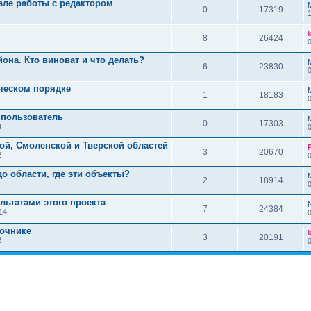
ле работы с редактором
0
17319
1
8
26424
йона. Кто виноват и что делать?
6
23830
0
ическом порядке
1
18183
 пользователь
0
17303
4
ой, Смоленской и Тверской областей
3
20670
2
0
о области, где эти объекты?
2
18914
0
льтатами этого проекта
7
24384
14
точнике
3
20191
2