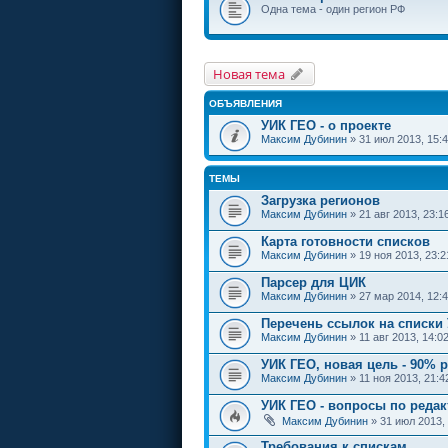
Одна тема - один регион РФ
Новая тема
ОБЪЯВЛЕНИЯ
УИК ГЕО - о проекте
Максим Дубинин
» 31 июл 2013, 15:
ТЕМЫ
Загрузка регионов
Максим Дубинин
» 21 авг 2013, 23:1
Карта готовности списков
Максим Дубинин
» 19 ноя 2013, 23:2
Парсер для ЦИК
Максим Дубинин
» 27 мар 2014, 12:
Перечень ссылок на списки
Максим Дубинин
» 11 авг 2013, 14:0
УИК ГЕО, новая цель - 90% р
Максим Дубинин
» 11 ноя 2013, 21:4
УИК ГЕО - вопросы по редак
Максим Дубинин
» 31 июл 2013,
Требования к спискам