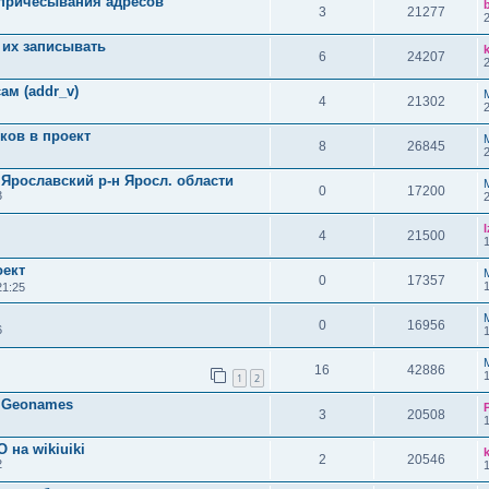
 причесывания адресов
3
21277
 их записывать
6
24207
ам (addr_v)
4
21302
ков в проект
8
26845
Ярославский р-н Яросл. области
0
17200
3
l
4
21500
оект
0
17357
21:25
0
16956
6
16
42886
1
2
 Geonames
3
20508
 на wikiuiki
2
20546
2