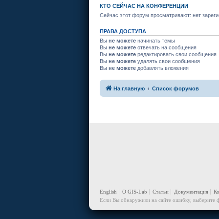
КТО СЕЙЧАС НА КОНФЕРЕНЦИИ
Сейчас этот форум просматривают: нет зареги
ПРАВА ДОСТУПА
Вы
не можете
начинать темы
Вы
не можете
отвечать на сообщения
Вы
не можете
редактировать свои сообщения
Вы
не можете
удалять свои сообщения
Вы
не можете
добавлять вложения
На главную
Список форумов
English
О GIS-Lab
Статьи
Документация
К
Если Вы обнаружили на сайте ошибку, выберите ф