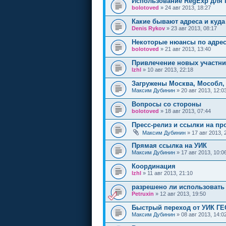
Использование RegExp для
bolotoved
» 24 авг 2013, 18:27
Какие бывают адреса и куда
Denis Rykov
» 23 авг 2013, 08:17
Некоторые нюансы по адрес
bolotoved
» 21 авг 2013, 13:40
Привлечение новых участни
lzhl
» 10 авг 2013, 22:18
Загружены Москва, Мособл, 
Максим Дубинин
» 20 авг 2013, 12:0
Вопросы со стороны
bolotoved
» 18 авг 2013, 07:44
Пресс-релиз и ссылки на пр
Максим Дубинин
» 17 авг 2013, 
Прямая ссылка на УИК
Максим Дубинин
» 17 авг 2013, 10:0
Координация
lzhl
» 11 авг 2013, 21:10
разрешено ли использовать
Petruxin
» 12 авг 2013, 19:50
Быстрый переход от УИК ГЕО
Максим Дубинин
» 08 авг 2013, 14:0