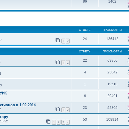
86
1402
ОТВЕТЫ
ПРОСМОТРЫ
24
136412
47
1
2
ОТВЕТЫ
ПРОСМОТРЫ
22
63850
6
1
2
4
23842
1
1
19510
43
 УИК
9
29491
2
егионов к 1.02.2014
23
52805
2
1
2
тору
53
108914
 15:52
1
2
3
4