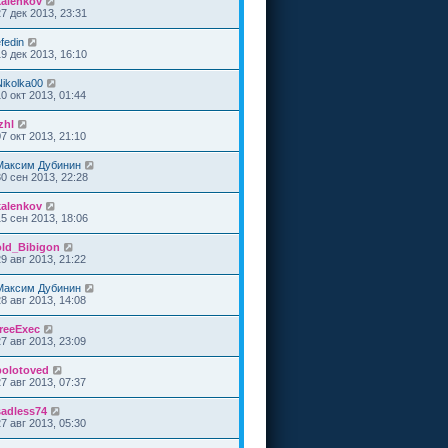
kalenkov
27 дек 2013, 23:31
fedin
19 дек 2013, 16:10
Nikolka00
10 окт 2013, 01:44
zhl
07 окт 2013, 21:10
Максим Дубинин
30 сен 2013, 22:28
kalenkov
15 сен 2013, 18:06
old_Bibigon
29 авг 2013, 21:22
Максим Дубинин
28 авг 2013, 14:08
freeExec
27 авг 2013, 23:09
bolotoved
27 авг 2013, 07:37
sadless74
27 авг 2013, 05:30