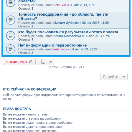
областей
Последнее сообщение
Petruxin
«
06 авг 2013, 11:10
Ответы:
3
Точность геокодирования - до области, где эти
объекты?
Последнее сообщение
Максим Дубинин
«
06 авг 2013, 11:09
Ответы:
2
кто будет пользоваться результатами этого проекта
Последнее сообщение
Natalia Novoselova
«
06 авг 2013, 07:40
Ответы:
7
Нет информации о первоисточнике
Последнее сообщение
kalenkov
«
04 авг 2013, 22:24
Ответы:
3
Новая тема
37 тем • Страница
1
из
1
Перейти
КТО СЕЙЧАС НА КОНФЕРЕНЦИИ
Сейчас этот форум просматривают: нет зарегистрированных пользователей и 3
гостя
ПРАВА ДОСТУПА
Вы
не можете
начинать темы
Вы
не можете
отвечать на сообщения
Вы
не можете
редактировать свои сообщения
Вы
не можете
удалять свои сообщения
Вы
не можете
добавлять вложения