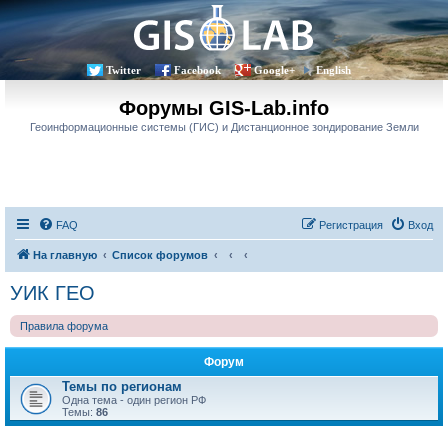
Twitter
Facebook
Google+
English
Форумы GIS-Lab.info
Геоинформационные системы (ГИС) и Дистанционное зондирование Земли
FAQ
Регистрация
Вход
На главную
Список форумов
УИК ГЕО
Правила форума
Форум
Темы по регионам
Одна тема - один регион РФ
Темы:
86