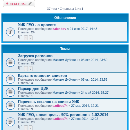
Новая тема
37 тем • Страница
1
из
1
Объявления
УИК ГЕО - о проекте
Последнее сообщение
kalenkov
«
21 июн 2017, 14:43
Ответы:
24
1
2
Темы
Загрузка регионов
Последнее сообщение
Максим Дубинин
«
05 окт 2014, 23:59
Ответы:
22
1
2
Карта готовности списков
Последнее сообщение
Максим Дубинин
«
05 окт 2014, 23:56
Ответы:
4
Парсер для ЦИК
Последнее сообщение
Максим Дубинин
«
24 май 2014, 15:27
Ответы:
1
Перечень ссылок на списки УИК
Последнее сообщение
sadless74
«
27 мар 2014, 12:21
Ответы:
9
УИК ГЕО, новая цель - 90% регионов к 1.02.2014
Последнее сообщение
sadless74
«
27 янв 2014, 12:02
Ответы:
23
1
2