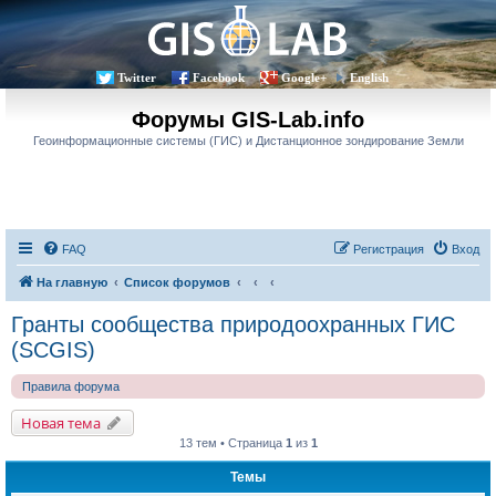
Twitter
Facebook
Google+
English
Форумы GIS-Lab.info
Геоинформационные системы (ГИС) и Дистанционное зондирование Земли
FAQ
Регистрация
Вход
На главную
Список форумов
Гранты сообщества природоохранных ГИС
(SCGIS)
Правила форума
Новая тема
13 тем • Страница
1
из
1
Темы