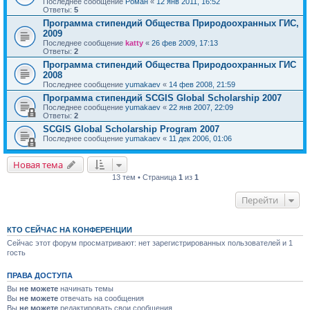
Последнее сообщение
Роман
«
12 янв 2011, 16:52
Ответы:
5
Программа стипендий Общества Природоохранных ГИС,
2009
Последнее сообщение
katty
«
26 фев 2009, 17:13
Ответы:
2
Программа стипендий Общества Природоохранных ГИС
2008
Последнее сообщение
yumakaev
«
14 фев 2008, 21:59
Программа стипендий SCGIS Global Scholarship 2007
Последнее сообщение
yumakaev
«
22 янв 2007, 22:09
Ответы:
2
SCGIS Global Scholarship Program 2007
Последнее сообщение
yumakaev
«
11 дек 2006, 01:06
Новая тема
13 тем • Страница
1
из
1
Перейти
КТО СЕЙЧАС НА КОНФЕРЕНЦИИ
Сейчас этот форум просматривают: нет зарегистрированных пользователей и 1
гость
ПРАВА ДОСТУПА
Вы
не можете
начинать темы
Вы
не можете
отвечать на сообщения
Вы
не можете
редактировать свои сообщения