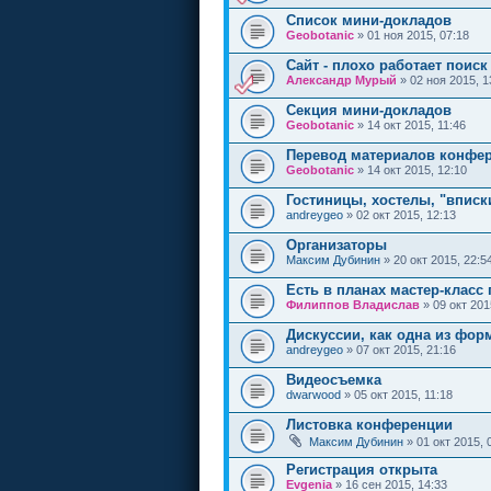
Список мини-докладов
Geobotanic
» 01 ноя 2015, 07:18
Сайт - плохо работает поиск
Александр Мурый
» 02 ноя 2015, 1
Секция мини-докладов
Geobotanic
» 14 окт 2015, 11:46
Перевод материалов конфе
Geobotanic
» 14 окт 2015, 12:10
Гостиницы, хостелы, "вписк
andreygeo
» 02 окт 2015, 12:13
Организаторы
Максим Дубинин
» 20 окт 2015, 22:5
Есть в планах мастер-класс
Филиппов Владислав
» 09 окт 201
Дискуссии, как одна из фор
andreygeo
» 07 окт 2015, 21:16
Видеосъемка
dwarwood
» 05 окт 2015, 11:18
Листовка конференции
Максим Дубинин
» 01 окт 2015, 
Регистрация открыта
Evgenia
» 16 сен 2015, 14:33