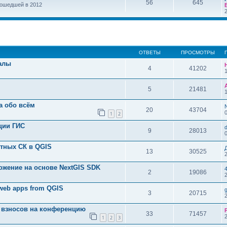
56
645
рошедшей в 2012
ОТВЕТЫ
ПРОСМОТРЫ
алы
4
41202
5
21481
а обо всём
20
43704
1
2
ции ГИС
9
28013
стных СК в QGIS
13
30525
ложение на основе NextGIS SDK
2
19086
 web apps from QGIS
3
20715
 взносов на конференцию
33
71457
1
2
3