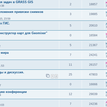
ия задач в GRASS GIS
2
18857
0:38
риложения привязки снимков
3
19885
15, 23:59
х ГИС.
5
20610
онструктор карт для Geomixer"
0
16584
k
5
21367
2
ы мира
7
24241
11
26157
1:53
ды и дискуссия.
25
47803
1
2
0
16666
7
ацию конференции
12
29039
4
7
24236
3:03