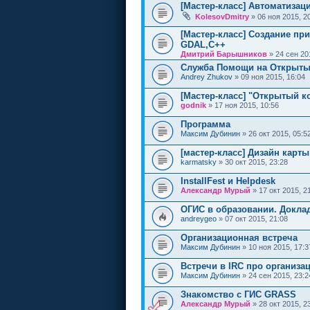
[Мастер-класс] Автоматизац
KolesovDmitry
» 06 ноя 2015, 2
[Мастер-класс] Создание п
GDAL,С++
Дмитрий Барышников
» 24 сен 20
Служба Помощи на Открыты
Andrey Zhukov
» 09 ноя 2015, 16:04
[Мастер-класс] "Открытый к
godnik
» 17 ноя 2015, 10:56
Программа
Максим Дубинин
» 26 окт 2015, 05:5
[мастер-класс] Дизайн карт
karmatsky
» 30 окт 2015, 23:28
InstallFest и Helpdesk
Александр Мурый
» 17 окт 2015, 2
ОГИС в образовании. Докла
andreygeo
» 07 окт 2015, 21:08
Организационная встреча
Максим Дубинин
» 10 ноя 2015, 17:3
Встречи в IRC про организ
Максим Дубинин
» 24 сен 2015, 23:2
Знакомство с ГИС GRASS
Александр Мурый
» 28 окт 2015, 2