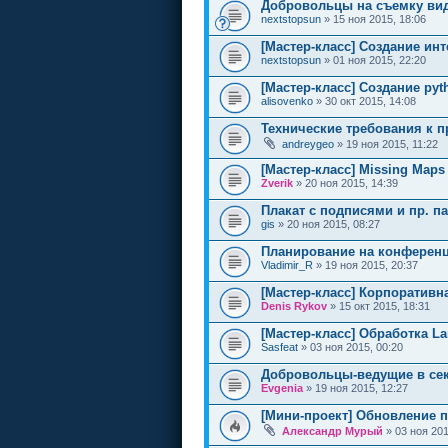
Добровольцы на съемку ви
nextstopsun
» 15 ноя 2015, 18:06
[Мастер-класс] Создание ин
nextstopsun
» 01 ноя 2015, 22:20
[Мастер-класс] Создание py
alisovenko
» 30 окт 2015, 14:08
Технические требования к п
andreygeo
» 19 ноя 2015, 11:22
[Мастер-класс] Missing Maps
Zverik
» 20 ноя 2015, 14:39
Плакат с подписями и пр. п
gis
» 20 ноя 2015, 08:27
Планирование на конферен
Vladimir_R
» 19 ноя 2015, 20:37
[Мастер-класс] Корпоративн
Denis Rykov
» 15 окт 2015, 18:31
[Мастер-класс] Обработка La
Sasfeat
» 03 ноя 2015, 00:20
Добровольцы-ведущие в сек
Evgenia
» 19 ноя 2015, 12:27
[Мини-проект] Обновление 
Александр Мурый
» 03 ноя 201