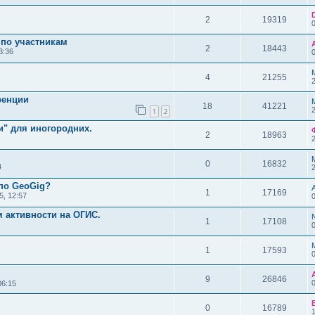
2
19319
 по участникам
2
18443
3:36
4
21255
ренции
18
41221
1
2
и" для иногородних.
2
18963
0
16832
4
 по GeoGig?
1
17169
5, 12:57
м активности на ОГИС.
1
17108
1
17593
9
26846
06:15
0
16789