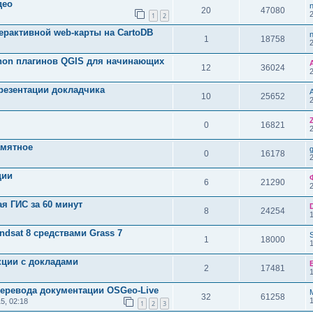
део
20
47080
1
2
терактивной web-карты на CartoDB
1
18758
thon плагинов QGIS для начинающих
12
36024
резентации докладчика
10
25652
0
16821
амятное
g
0
16178
ции
6
21290
ая ГИС за 60 минут
8
24254
ndsat 8 средствами Grass 7
1
18000
ции с докладами
2
17481
перевода документации OSGeo-Live
32
61258
5, 02:18
1
2
3