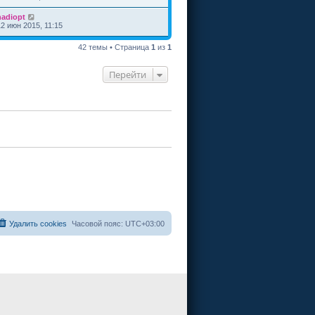
nadiopt
12 июн 2015, 11:15
42 темы • Страница
1
из
1
Перейти
Удалить cookies
Часовой пояс:
UTC+03:00