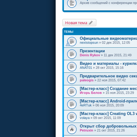
Архив сообщений с конференции п
Новая тема
ТЕМЫ
Официальные видеоматери
nextstopsun
» 02 дек 2015, 12:05
Презентации
Denis Rykov
» 11 дек 2015, 21:49
Видео и материалы - курилк
ANAT01
» 28 окт 2015, 15:16
Предварительное видео сек
paleogis
» 22 ноя 2015, 07:42
[Мастер-класс] Создание ме
Игорь Белов
» 15 ноя 2015, 23:29
[Мастер-класс] Android-при
4eRTuk
» 06 ноя 2015, 20:09
[Мастер-класс] Creating OL3
volaya
» 09 окт 2015, 11:09
Открыт сбор добровольных
Petruxin
» 21 окт 2015, 21:26