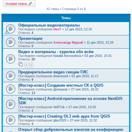
Новая тема
42 темы • Страница
1
из
1
Темы
Официальные видеоматериалы
Последнее сообщение
HasT
«
12 дек 2015, 12:10
Ответы:
4
Презентации
Последнее сообщение
Александр Мурый
«
11 дек 2015, 22:28
Ответы:
5
Видео и материалы - курилка обо всём
Последнее сообщение
Natalia Novoselova
«
03 дек 2015, 15:31
Ответы:
20
1
2
Предварительное видео секции ГИС
Последнее сообщение
dwarwood
«
01 дек 2015, 11:17
Ответы:
9
[Мастер-класс] Создание местных СК в QGIS
Последнее сообщение
Донецков
«
27 ноя 2015, 16:32
Ответы:
13
[Мастер-класс] Android-приложение на основе NextGIS
SDK
Последнее сообщение
4eRTuk
«
27 ноя 2015, 13:18
Ответы:
2
[Мастер-класс] Creating OL3 web apps from QGIS
Последнее сообщение
glax2020
«
27 ноя 2015, 11:32
Ответы:
3
Открыт сбор добровольных взносов на конференцию