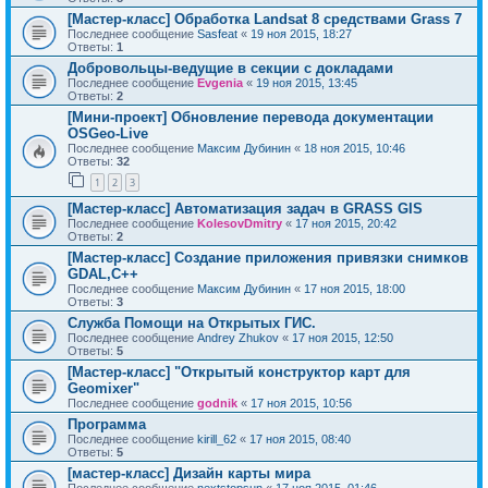
[Мастер-класс] Обработка Landsat 8 средствами Grass 7
Последнее сообщение
Sasfeat
«
19 ноя 2015, 18:27
Ответы:
1
Добровольцы-ведущие в секции с докладами
Последнее сообщение
Evgenia
«
19 ноя 2015, 13:45
Ответы:
2
[Мини-проект] Обновление перевода документации
OSGeo-Live
Последнее сообщение
Максим Дубинин
«
18 ноя 2015, 10:46
Ответы:
32
1
2
3
[Мастер-класс] Автоматизация задач в GRASS GIS
Последнее сообщение
KolesovDmitry
«
17 ноя 2015, 20:42
Ответы:
2
[Мастер-класс] Создание приложения привязки снимков
GDAL,С++
Последнее сообщение
Максим Дубинин
«
17 ноя 2015, 18:00
Ответы:
3
Служба Помощи на Открытых ГИС.
Последнее сообщение
Andrey Zhukov
«
17 ноя 2015, 12:50
Ответы:
5
[Мастер-класс] "Открытый конструктор карт для
Geomixer"
Последнее сообщение
godnik
«
17 ноя 2015, 10:56
Программа
Последнее сообщение
kirill_62
«
17 ноя 2015, 08:40
Ответы:
5
[мастер-класс] Дизайн карты мира
Последнее сообщение
nextstopsun
«
17 ноя 2015, 01:46