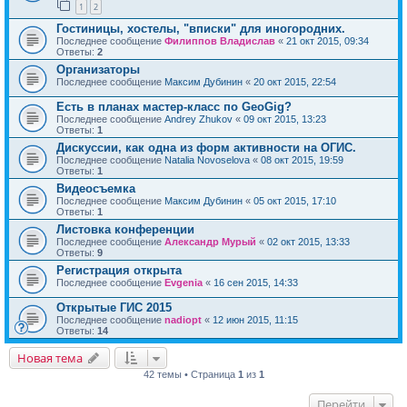
1
2
Гостиницы, хостелы, "вписки" для иногородних.
Последнее сообщение
Филиппов Владислав
«
21 окт 2015, 09:34
Ответы:
2
Организаторы
Последнее сообщение
Максим Дубинин
«
20 окт 2015, 22:54
Есть в планах мастер-класс по GeoGig?
Последнее сообщение
Andrey Zhukov
«
09 окт 2015, 13:23
Ответы:
1
Дискуссии, как одна из форм активности на ОГИС.
Последнее сообщение
Natalia Novoselova
«
08 окт 2015, 19:59
Ответы:
1
Видеосъемка
Последнее сообщение
Максим Дубинин
«
05 окт 2015, 17:10
Ответы:
1
Листовка конференции
Последнее сообщение
Александр Мурый
«
02 окт 2015, 13:33
Ответы:
9
Регистрация открыта
Последнее сообщение
Evgenia
«
16 сен 2015, 14:33
Открытые ГИС 2015
Последнее сообщение
nadiopt
«
12 июн 2015, 11:15
Ответы:
14
Новая тема
42 темы • Страница
1
из
1
Перейти