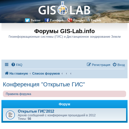
Twitter
Facebook
Google+
English
Форумы GIS-Lab.info
Геоинформационные системы (ГИС) и Дистанционное зондирование Земли
FAQ
Регистрация
Вход
На главную
Список форумов
Конференция "Открытые ГИС"
Правила форума
Форум
Открытые ГИС'2012
Архив сообщений с конференции прошедшей в 2012
Темы:
56