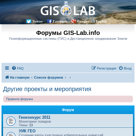
Twitter
Facebook
Google+
English
Форумы GIS-Lab.info
Геоинформационные системы (ГИС) и Дистанционное зондирование Земли
FAQ
Регистрация
Вход
На главную
Список форумов
Другие проекты и мероприятия
Правила форума
Форум
Геоконкурс 2011
Мониторинг пожаров
Темы:
13
УИК ГЕО
Создание карты участковых избирательных комиссий