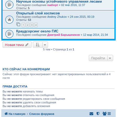
Научные основы устойчивого управления лесами
Последнее сообщение
nadiopt
«
02 янв 2016, 11:37
Ответы:
5
Открытый слой хосписов
Последнее сообщение
Andrey Zhukov
«
24 сен 2015, 00:19
Ответы:
53
1
2
3
4
Краудсорсинг около ГИС
Последнее сообщение
Дмитрий Барышников
«
12 мар 2014, 21:34
Новая тема
5 тем • Страница
1
из
1
Перейти
КТО СЕЙЧАС НА КОНФЕРЕНЦИИ
Сейчас этот форум просматривают: нет зарегистрированных пользователей и 4
гостя
ПРАВА ДОСТУПА
Вы
не можете
начинать темы
Вы
не можете
отвечать на сообщения
Вы
не можете
редактировать свои сообщения
Вы
не можете
удалять свои сообщения
Вы
не можете
добавлять вложения
На главную
Список форумов