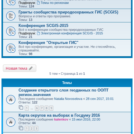
Подфорум:
Темы по регионам
Темы:
124
Гранты сообщества природоохранных ГИС (SCGIS)
Вопросы и ответы про программе.
Темы:
13
Конференция SCGIS-2015
Всё о конференции сообщества природоохранных ГИС
Подфорум:
Электронная конференция SCGIS - 2015
Темы:
21
Конференция "Открытые ГИС"
Всё про конференцию, организация и участие. Не стесняйтесь,
спрашивайте.
Темы:
98
Новая тема
5 тем • Страница
1
из
1
Темы
Создание открытого слоя геоданных по ООПТ
регион.значения
Последнее сообщение
Natalia Novoselova
«
28 сен 2017, 15:01
Ответы:
122
1
6
7
8
9
…
Карта округов на выборах в Госдуму 2016
Последнее сообщение
kalenkov
«
15 июл 2016, 22:00
Ответы:
44
1
2
3