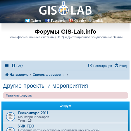
Twitter
Facebook
Google+
English
Форумы GIS-Lab.info
Геоинформационные системы (ГИС) и Дистанционное зондирование Земли
FAQ
Регистрация
Вход
На главную
Список форумов
Другие проекты и мероприятия
Правила форума
Форум
Геоконкурс 2011
Мониторинг пожаров
Темы:
13
УИК ГЕО
Создание карты участковых избирательных комиссий