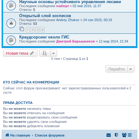
Научные основы устойчивого управления лесами
Последнее сообщение
nadiopt
«
02 янв 2016, 11:37
Ответы:
5
Открытый слой хосписов
Последнее сообщение
Andrey Zhukov
«
24 сен 2015, 00:19
Ответы:
53
1
2
3
4
Краудсорсинг около ГИС
Последнее сообщение
Дмитрий Барышников
«
12 мар 2014, 21:34
Новая тема
5 тем • Страница
1
из
1
Перейти
КТО СЕЙЧАС НА КОНФЕРЕНЦИИ
Сейчас этот форум просматривают: нет зарегистрированных пользователей и 2
гостя
ПРАВА ДОСТУПА
Вы
не можете
начинать темы
Вы
не можете
отвечать на сообщения
Вы
не можете
редактировать свои сообщения
Вы
не можете
удалять свои сообщения
Вы
не можете
добавлять вложения
На главную
Список форумов