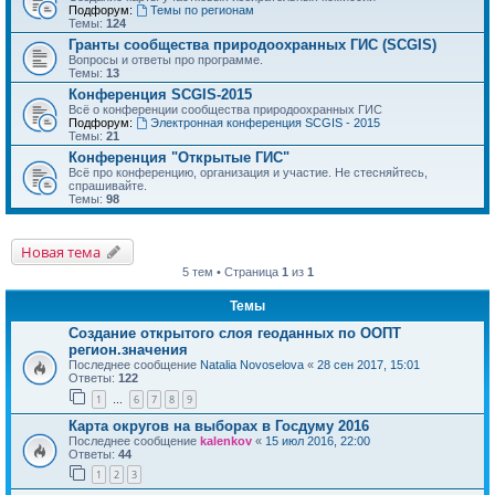
Подфорум:
Темы по регионам
Темы:
124
Гранты сообщества природоохранных ГИС (SCGIS)
Вопросы и ответы про программе.
Темы:
13
Конференция SCGIS-2015
Всё о конференции сообщества природоохранных ГИС
Подфорум:
Электронная конференция SCGIS - 2015
Темы:
21
Конференция "Открытые ГИС"
Всё про конференцию, организация и участие. Не стесняйтесь,
спрашивайте.
Темы:
98
Новая тема
5 тем • Страница
1
из
1
Темы
Создание открытого слоя геоданных по ООПТ
регион.значения
Последнее сообщение
Natalia Novoselova
«
28 сен 2017, 15:01
Ответы:
122
1
6
7
8
9
…
Карта округов на выборах в Госдуму 2016
Последнее сообщение
kalenkov
«
15 июл 2016, 22:00
Ответы:
44
1
2
3