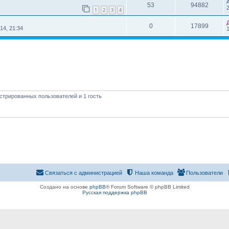
53
94882
1
2
3
4
0
17899
14, 21:34
стрированных пользователей и 1 гость
Связаться с администрацией
Наша команда
Пользователи
Создано на основе
phpBB
® Forum Software © phpBB Limited
Русская поддержка phpBB