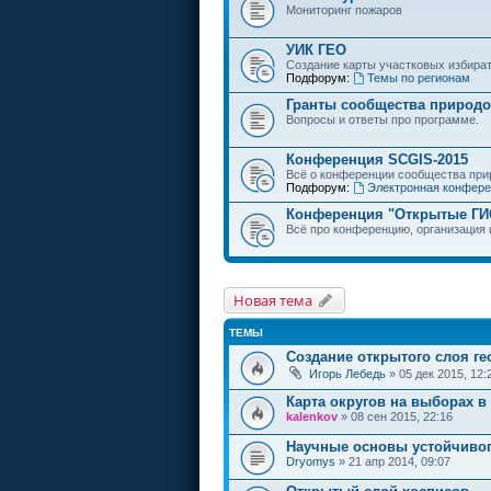
Мониторинг пожаров
УИК ГЕО
Создание карты участковых избира
Подфорум:
Темы по регионам
Гранты сообщества природо
Вопросы и ответы про программе.
Конференция SCGIS-2015
Всё о конференции сообщества пр
Подфорум:
Электронная конфере
Конференция "Открытые ГИ
Всё про конференцию, организация 
Новая тема
ТЕМЫ
Создание открытого слоя г
Игорь Лебедь
» 05 дек 2015, 12:
Карта округов на выборах в
kalenkov
» 08 сен 2015, 22:16
Научные основы устойчивог
Dryomys
» 21 апр 2014, 09:07