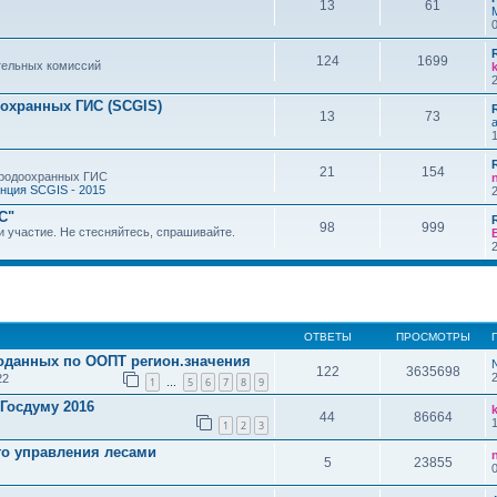
13
61
124
1699
тельных комиссий
охранных ГИС (SCGIS)
13
73
21
154
иродоохранных ГИС
нция SCGIS - 2015
С"
98
999
и участие. Не стесняйтесь, спрашивайте.
ОТВЕТЫ
ПРОСМОТРЫ
еоданных по ООПТ регион.значения
122
3635698
22
1
5
6
7
8
9
…
 Госдуму 2016
44
86664
1
2
3
о управления лесами
5
23855