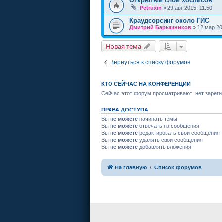
Открытый слой хосписов
Petruxin
» 29 авг 2015, 11:50
Краудсорсинг около ГИС
Дмитрий Барышников
» 12 мар 20
Новая тема
Вернуться к списку форумов
КТО СЕЙЧАС НА КОНФЕРЕНЦИИ
Сейчас этот форум просматривают: нет зареги
ПРАВА ДОСТУПА
Вы
не можете
начинать темы
Вы
не можете
отвечать на сообщения
Вы
не можете
редактировать свои сообщения
Вы
не можете
удалять свои сообщения
Вы
не можете
добавлять вложения
На главную
Список форумов