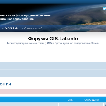
О GIS-Lab
С чего начать?
Форумы GIS-Lab.info
Геоинформационные системы (ГИС) и Дистанционное зондирование Земли
иятия
ТЕМЫ
СООБЩЕНИЯ