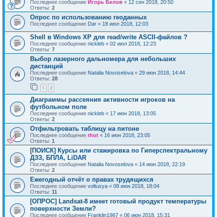
Последнее сообщение
Игорь Белов
«
12 сен 2018, 20:50
Ответы:
2
Опрос по использованию геоданных
Последнее сообщение
Dar
«
18 июл 2018, 12:03
Shell в Windows XP для read/write ASCII-файлов ?
Последнее сообщение
nickleb
«
02 июл 2018, 12:23
Ответы:
7
Выбор лазерного дальномера для небольших
дистанций
Последнее сообщение
Natalia Novoselova
«
29 июн 2018, 14:44
Ответы:
28
1
2
Диаграммы рассеяния активности игроков на
футбольном поле
Последнее сообщение
nickleb
«
17 июн 2018, 13:05
Ответы:
2
Отфильтровать таблицу на питоне
Последнее сообщение
rhot
«
16 июн 2018, 23:05
Ответы:
1
[ПОИСК] Курсы или стажировка по Гиперспектральному
ДЗЗ, БПЛА, LiDAR
Последнее сообщение
Natalia Novoselova
«
14 июн 2018, 22:19
Ответы:
2
Ежегодный отчёт о правах трудящихся
Последнее сообщение
voltusya
«
08 июн 2018, 18:04
Ответы:
11
[ОПРОС] Landsat-8 имеет готовый продукт температуры
поверхности Земли?
Последнее сообщение
Franklin1967
«
06 июн 2018, 15:31