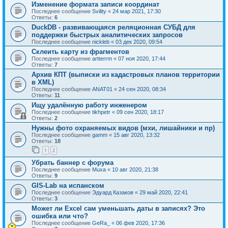
Изменение формата записи координат
Последнее сообщение
Svility
«
24 мар 2021, 17:30
Ответы:
6
DuckDB - развивающаяся реляционная СУБД для
поддержки быстрых аналитических запросов
Последнее сообщение
nickleb
«
03 дек 2020, 09:54
Склеить карту из фрагментов
Последнее сообщение
artterrm
«
07 ноя 2020, 17:44
Ответы:
7
Архив КПТ (выписки из кадастровых планов территории
в XML)
Последнее сообщение
ANAT01
«
24 сен 2020, 08:34
Ответы:
11
Ищу удалённую работу инженером
Последнее сообщение
tikhpetr
«
09 сен 2020, 18:17
Ответы:
2
Нужны фото охраняемых видов (мхи, лишайники и пр)
Последнее сообщение
gamm
«
15 авг 2020, 13:32
Ответы:
18
1
2
Убрать баннер с форума
Последнее сообщение
Muxa
«
10 авг 2020, 21:38
Ответы:
9
GIS-Lab на испанском
Последнее сообщение
Эдуард Казаков
«
29 май 2020, 22:41
Ответы:
3
Может ли Excel сам уменьшать даты в записях? Это
ошибка или что?
Последнее сообщение
GeRa_
«
06 фев 2020, 17:36