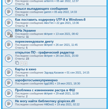
Последнее сообщение
artterrm
«
05 авг 2022, 12:37
Ответы:
11
Смысл выпадающего сообщения
Последнее сообщение
gamm
«
05 апр 2022, 14:33
Ответы:
9
Как поставить кодировку UTF-8 в Windows-8
Последнее сообщение
AlexTim
«
22 дек 2021, 13:36
Ответы:
9
В/На Украине
Последнее сообщение
tikhpetr
«
13 ноя 2021, 08:42
Ответы:
11
порекомендовали диету
Последнее сообщение
tikhpetr
«
26 окт 2021, 11:45
Ответы:
5
открытое ПО - графический редактор
Последнее сообщение
tikhpetr
«
28 сен 2021, 15:00
Ответы:
23
1
2
Карты в кино
Последнее сообщение
Эдуард Казаков
«
01 сен 2021, 14:15
Ответы:
5
аэрофотосъемкупримерно
Последнее сообщение
Iggi1981
«
19 июл 2021, 18:30
Проблема с изменением растра в ФШ
Последнее сообщение
tikhpetr
«
29 май 2021, 11:08
Ответы:
2
Не могу найти библиотеку gispicex.dll
Последнее сообщение
HifiDed1
«
19 апр 2021, 02:22