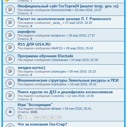
Ответы:
7
Неофициальный сайт ГосТорги24 (аналог torgi. gov. ru)
Последнее сообщение
RosreestrHelp
«
20 июн 2019, 14:27
Ответы:
3
Расчет по экологическим шкалам Л. Г. Раменского
Последнее сообщение
_taras_
«
27 май 2019, 16:35
Ответы:
8
аэрофото
Последнее сообщение
amakarov
«
26 апр 2019, 17:37
Ответы:
3
RSS ДЛЯ GISA.RU
Последнее сообщение
ANAT01
«
28 мар 2019, 15:42
Программа обучения Electude
Последнее сообщение
Ushanasaw
«
14 мар 2019, 01:30
загадка-шутка:)
Последнее сообщение
andreygeo
«
09 янв 2019, 15:23
Ответы:
6
Мошеннические структуры Земельные ресурсы и ПСИ
Последнее сообщение
IvanIvanov
«
16 ноя 2018, 15:42
Поиск курсов по ДЗЗ и дешифровке космоснимков
Последнее сообщение
Crackfox
«
12 ноя 2018, 14:30
Ответы:
2
Игра "Ассоциации"
Последнее сообщение
tikhpetr
«
04 ноя 2018, 20:41
Ответы:
1535
1
100
101
102
103
…
Что за компания Гео-Стар?