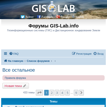
Twitter
Facebook
Google+
English
Форумы GIS-Lab.info
Геоинформационные системы (ГИС) и Дистанционное зондирование Земли
FAQ
Регистрация
Вход
На главную
Список форумов
Все остальное
Правила форума
Новая тема
Страница
1
из
9
1
2
3
4
5
9
След.
433 темы
…
Темы