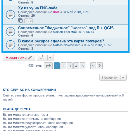
Ответы:
5
Ху из ху на ГИС-лабе
Последнее сообщение
rhot
«
31 май 2018, 11:10
Ответы:
20
1
2
Современное "бюджетное" "железо" под R + QGIS
Последнее сообщение
nickleb
«
09 май 2018, 06:44
Ответы:
6
В каком ресурсе сделана эта карта пожаров?
Последнее сообщение
Natalia Novoselova
«
06 май 2018, 15:57
Ответы:
3
Новая тема
Страница
1
из
9
1
2
3
4
5
9
След.
433 темы
…
Перейти
КТО СЕЙЧАС НА КОНФЕРЕНЦИИ
Сейчас этот форум просматривают: нет зарегистрированных пользователей и 8
гостей
ПРАВА ДОСТУПА
Вы
не можете
начинать темы
Вы
не можете
отвечать на сообщения
Вы
не можете
редактировать свои сообщения
Вы
не можете
удалять свои сообщения